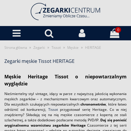
0
»
»
»
»
Strona główna
Zegarki
Tissot
Męskie
HERITAGE
Zegarki męskie Tissot HERITAGE
Męskie Heritage Tissot o niepowtarzalnym
wyglądzie
Nieśmiertelny styl vintage, idący w parze z najwyższą jakością wykonania
męskich zegarków – z mechanizmem kwarcowym oraz automatycznym.
Dla wszystkich szukających niepowtarzalnych
chronometrów
, które łatwo
odróżnić od konkurencji,
Tissot
przygotował serię Heritage. Co w niej
znajdziemy? Składają się na nią męskie czasomierze z kopertą ze stali
szlachetnej, a także dodatkowo pozłacane metodą PVD/IP.
Daj się ponieść
oryginalnemu wzornictwu zegarków Heritage
Czasomierze z tej serii
można łatwo rozpoznać – właśnie po autorskim designie, sięgającym do