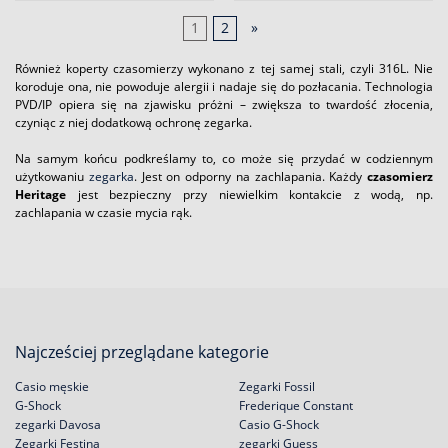
1
2
»
Również koperty czasomierzy wykonano z tej samej stali, czyli 316L. Nie
koroduje ona, nie powoduje alergii i nadaje się do pozłacania. Technologia
PVD/IP opiera się na zjawisku próżni – zwiększa to twardość złocenia,
czyniąc z niej dodatkową ochronę zegarka.
Na samym końcu podkreślamy to, co może się przydać w codziennym
użytkowaniu
zegarka
. Jest on odporny na zachlapania. Każdy
czasomierz
Heritage
jest bezpieczny przy niewielkim kontakcie z wodą, np.
zachlapania w czasie mycia rąk.
Najcześciej przeglądane kategorie
Casio męskie
Zegarki Fossil
G-Shock
Frederique Constant
zegarki Davosa
Casio G-Shock
Zegarki Festina
zegarki Guess