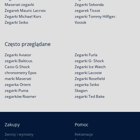
Maserati zegarki
Zegarki Sekonda
Zegarek Mauric Lacroix
zegarek Tissot
Zegarki Michael Kors
zegarki Tommy Hilfiger.
Zegarki Seiko
Vostok
Często przeglądane
Zegarki Aviator
Zegarki Furla
zegarki Balticus.
zegarki G- Shock
Casio G-Shock
Zegarki Ice Watch
chronometry Epos
zegarki Lacoste
marki Maserati
Zegarki Rosefield
zegarka Orient
zegarka Seiko
zegarki Puma
Skagen
zegarków Roamer
zegarki Ted Bake
Zakupy
Pomoc
Zwroty i wymiany
Reklamacje