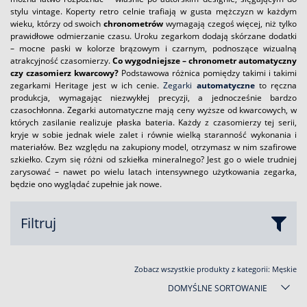
stylu vintage. Koperty retro celnie trafiają w gusta mężczyzn w każdym
wieku, którzy od swoich
chronometrów
wymagają czegoś więcej, niż tylko
prawidłowe odmierzanie czasu. Uroku zegarkom dodają skórzane dodatki
– mocne paski w kolorze brązowym i czarnym, podnoszące wizualną
atrakcyjność czasomierzy.
Co wygodniejsze – chronometr automatyczny
czy czasomierz kwarcowy?
Podstawowa różnica pomiędzy takimi i takimi
zegarkami Heritage jest w ich cenie.
Zegarki
automatyczne
to ręczna
produkcja, wymagając niezwykłej precyzji, a jednocześnie bardzo
czasochłonna. Zegarki automatyczne mają ceny wyższe od kwarcowych, w
których zasilanie realizuje płaska bateria. Każdy z czasomierzy tej serii,
kryje w sobie jednak wiele zalet i równie wielką staranność wykonania i
materiałów. Bez względu na zakupiony model, otrzymasz w nim szafirowe
szkiełko. Czym się różni od szkiełka mineralnego? Jest go o wiele trudniej
zarysować – nawet po wielu latach intensywnego użytkowania zegarka,
będzie ono wyglądać zupełnie jak nowe.
Filtruj
Zobacz wszystkie produkty z kategorii:
Męskie
DOMYŚLNE SORTOWANIE