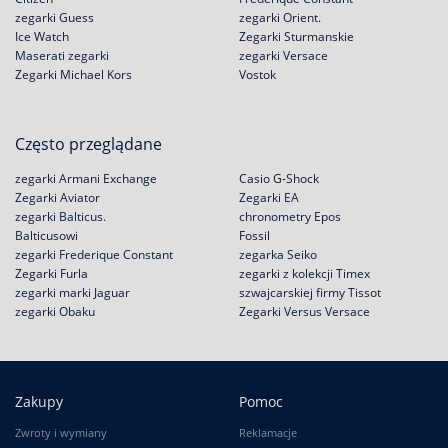
zegarki Guess
zegarki Orient.
Ice Watch
Zegarki Sturmanskie
Maserati zegarki
zegarki Versace
Zegarki Michael Kors
Vostok
Często przeglądane
zegarki Armani Exchange
Casio G-Shock
Zegarki Aviator
Zegarki EA
zegarki Balticus.
chronometry Epos
Balticusowi
Fossil
zegarki Frederique Constant
zegarka Seiko
Zegarki Furla
zegarki z kolekcji Timex
zegarki marki Jaguar
szwajcarskiej firmy Tissot
zegarki Obaku
Zegarki Versus Versace
Zakupy
Pomoc
Zwroty i wymiany
Reklamacje