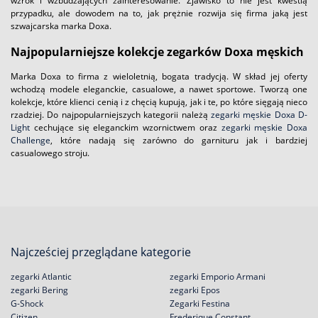
wzrok i wzbudzających zainteresowanie. Zjawisko to nie jest kwestią
przypadku, ale dowodem na to, jak prężnie rozwija się firma jaką jest
szwajcarska marka Doxa.
Najpopularniejsze kolekcje zegarków Doxa męskich
Marka Doxa to firma z wieloletnią, bogata tradycją. W skład jej oferty
wchodzą modele eleganckie, casualowe, a nawet sportowe. Tworzą one
kolekcje, które klienci cenią i z chęcią kupują, jak i te, po które sięgają nieco
rzadziej. Do najpopularniejszych kategorii należą
zegarki męskie Doxa D-
Light
cechujące się eleganckim wzornictwem oraz
zegarki męskie Doxa
Challenge
, które nadają się zarówno do garnituru jak i bardziej
casualowego stroju.
Najcześciej przeglądane kategorie
zegarki Atlantic
zegarki Emporio Armani
zegarki Bering
zegarki Epos
G-Shock
Zegarki Festina
Citizen
Frederique Constant