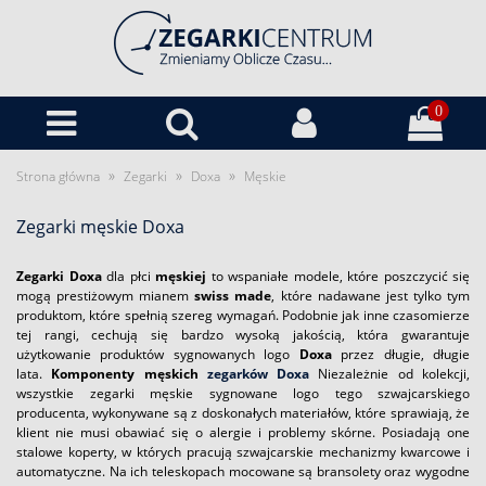
0
»
»
»
Strona główna
Zegarki
Doxa
Męskie
Zegarki męskie Doxa
Zegarki Doxa
dla płci
męskiej
to wspaniałe modele, które poszczycić się
mogą prestiżowym mianem
swiss made
, które nadawane jest tylko tym
produktom, które spełnią szereg wymagań. Podobnie jak inne czasomierze
tej rangi, cechują się bardzo wysoką jakością, która gwarantuje
użytkowanie produktów sygnowanych logo
Doxa
przez długie, długie
lata.
Komponenty męskich
zegarków Doxa
Niezależnie od kolekcji,
wszystkie zegarki męskie sygnowane logo tego szwajcarskiego
producenta, wykonywane są z doskonałych materiałów, które sprawiają, że
klient nie musi obawiać się o alergie i problemy skórne. Posiadają one
stalowe koperty, w których pracują szwajcarskie mechanizmy kwarcowe i
automatyczne. Na ich teleskopach mocowane są bransolety oraz wygodne