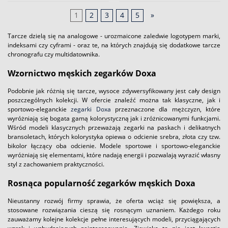
1
2
3
4
5
»
Tarcze dzielą się na analogowe - urozmaicone zaledwie logotypem marki,
indeksami czy cyframi - oraz te, na których znajdują się dodatkowe tarcze
chronografu czy multidatownika.
Wzornictwo męskich zegarków Doxa
Podobnie jak różnią się tarcze, wysoce zdywersyfikowany jest cały design
poszczególnych kolekcji. W ofercie znaleźć można tak klasyczne, jak i
sportowo-eleganckie
zegarki Doxa
przeznaczone dla mężczyzn, które
wyróżniają się bogata gamą kolorystyczną jak i zróżnicowanymi funkcjami.
Wśród modeli klasycznych przeważają zegarki na paskach i delikatnych
bransoletach, których kolorystyka opiewa o odcienie srebra, złota czy tzw.
bikolor łączący oba odcienie. Modele sportowe i sportowo-eleganckie
wyróżniają się elementami, które nadają energii i pozwalają wyrazić własny
styl z zachowaniem praktyczności.
Rosnąca popularność zegarków męskich Doxa
Nieustanny rozwój firmy sprawia, że oferta wciąż się powiększa, a
stosowane rozwiązania cieszą się rosnącym uznaniem. Każdego roku
zauważamy kolejne kolekcje pełne interesujących modeli, przyciągających