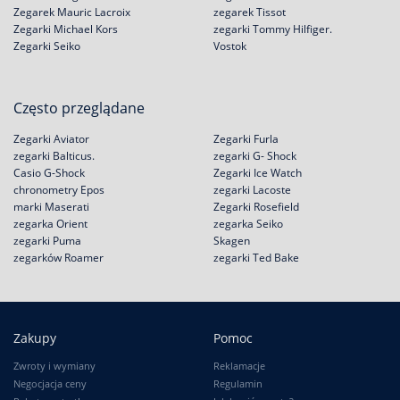
Zegarek Mauric Lacroix
zegarek Tissot
Zegarki Michael Kors
zegarki Tommy Hilfiger.
Zegarki Seiko
Vostok
Często przeglądane
Zegarki Aviator
Zegarki Furla
zegarki Balticus.
zegarki G- Shock
Casio G-Shock
Zegarki Ice Watch
chronometry Epos
zegarki Lacoste
marki Maserati
Zegarki Rosefield
zegarka Orient
zegarka Seiko
zegarki Puma
Skagen
zegarków Roamer
zegarki Ted Bake
Zakupy
Pomoc
Zwroty i wymiany
Reklamacje
Negocjacja ceny
Regulamin