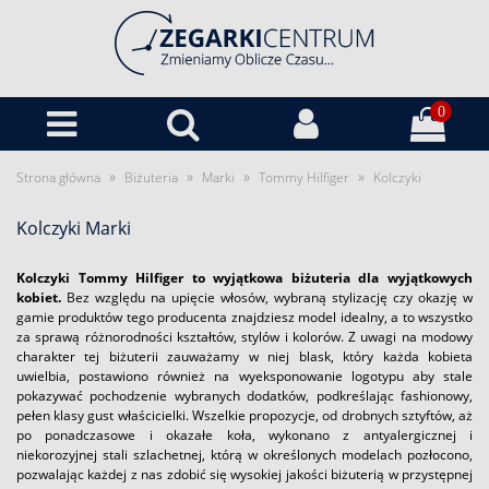
0
»
»
»
»
Strona główna
Biżuteria
Marki
Tommy Hilfiger
Kolczyki
Kolczyki Marki
Kolczyki Tommy Hilfiger to wyjątkowa biżuteria dla wyjątkowych
kobiet.
Bez względu na upięcie włosów, wybraną stylizację czy okazję w
gamie produktów tego producenta znajdziesz model idealny, a to wszystko
za sprawą różnorodności kształtów, stylów i kolorów. Z uwagi na modowy
charakter tej biżuterii zauważamy w niej blask, który każda kobieta
uwielbia, postawiono również na wyeksponowanie logotypu aby stale
pokazywać pochodzenie wybranych dodatków, podkreślając fashionowy,
pełen klasy gust właścicielki. Wszelkie propozycje, od drobnych sztyftów, aż
po ponadczasowe i okazałe koła, wykonano z antyalergicznej i
niekorozyjnej stali szlachetnej, którą w określonych modelach pozłocono,
pozwalając każdej z nas zdobić się wysokiej jakości biżuterią w przystępnej