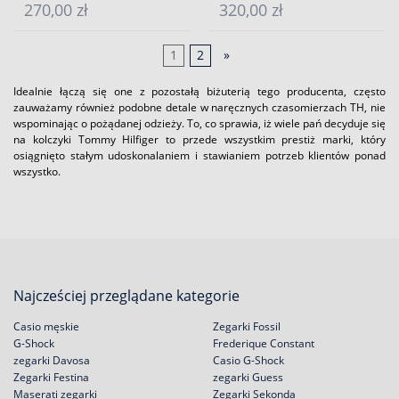
270,00 zł
320,00 zł
1
2
»
Idealnie łączą się one z pozostałą biżuterią tego producenta, często
zauważamy również podobne detale w naręcznych czasomierzach TH, nie
wspominając o pożądanej odzieży. To, co sprawia, iż wiele pań decyduje się
na kolczyki Tommy Hilfiger to przede wszystkim prestiż marki, który
osiągnięto stałym udoskonalaniem i stawianiem potrzeb klientów ponad
wszystko.
Najcześciej przeglądane kategorie
Casio męskie
Zegarki Fossil
G-Shock
Frederique Constant
zegarki Davosa
Casio G-Shock
Zegarki Festina
zegarki Guess
Maserati zegarki
Zegarki Sekonda