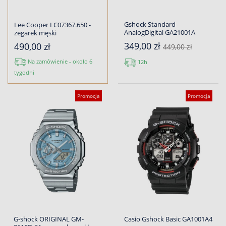
Gshock Standard
Lee Cooper LC07367.650 -
AnalogDigital GA21001A
zegarek męski
349,00 zł
490,00 zł
449,00 zł
Na zamówienie - około 6
12h
tygodni
Promocja
Promocja
G-shock ORIGINAL GM-
Casio Gshock Basic GA1001A4