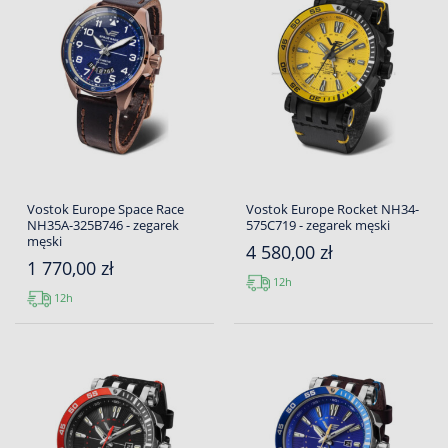
Vostok Europe Space Race
Vostok Europe Rocket NH34-
NH35A-325B746 - zegarek
575C719 - zegarek męski
męski
4 580,00 zł
1 770,00 zł
12h
12h