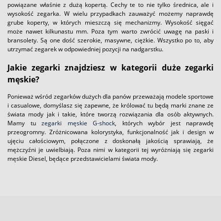
powiązane właśnie z dużą kopertą. Cechy te to nie tylko średnica, ale i
wysokość zegarka. W wielu przypadkach zauważyć możemy naprawdę
grube koperty, w których mieszczą się mechanizmy. Wysokość sięgać
może nawet kilkunastu mm. Poza tym warto zwrócić uwagę na paski i
bransolety. Są one dość szerokie, masywne, ciężkie. Wszystko po to, aby
utrzymać zegarek w odpowiedniej pozycji na nadgarstku.
Jakie zegarki znajdziesz w kategorii duże zegarki
męskie?
Ponieważ wśród zegarków dużych dla panów przeważają modele sportowe
i casualowe, domyślasz się zapewne, że królować tu będą marki znane ze
świata mody jak i takie, które tworzą rozwiązania dla osób aktywnych.
Mamy tu
zegarki męskie G-shock
, których wybór jest naprawdę
przeogromny. Zróżnicowana kolorystyka, funkcjonalność jak i design w
ujęciu całościowym, połączone z doskonałą jakością sprawiają, że
mężczyźni je uwielbiają. Poza nimi w kategorii tej wyróżniają się zegarki
męskie Diesel, będące przedstawicielami świata mody.