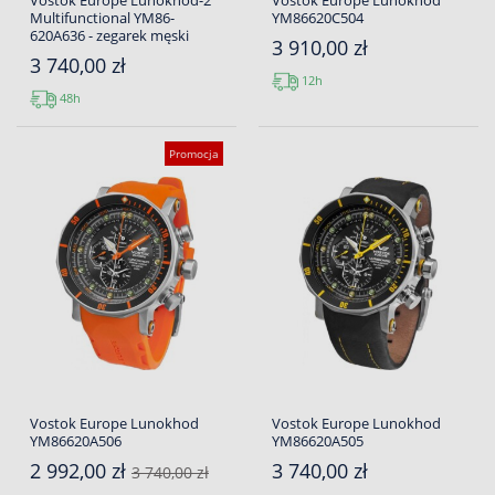
Vostok Europe Lunokhod-2
Vostok Europe Lunokhod
Multifunctional YM86-
YM86620C504
620A636 - zegarek męski
3 910,00 zł
3 740,00 zł
12h
48h
Promocja
Vostok Europe Lunokhod
Vostok Europe Lunokhod
YM86620A506
YM86620A505
2 992,00 zł
3 740,00 zł
3 740,00 zł