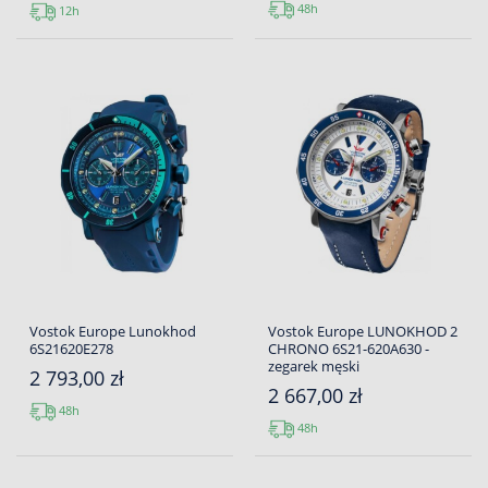
48h
12h
Vostok Europe Lunokhod
Vostok Europe LUNOKHOD 2
6S21620E278
CHRONO 6S21-620A630 -
zegarek męski
2 793,00 zł
2 667,00 zł
48h
48h