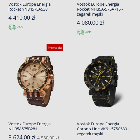
Vostok Europe Energia
Vostok Europe Energia
Rocket YN84575A538
Rocket NH35A-575A715 -
zegarek męski
4 410,00 zł
4 080,00 zł
24h
48h
Promocja
Vostok Europe Energia
Vostok Europe Energia
NH35A575B281
Chrono Line VK61-575C589 -
zegarek męski
3 624,00 zł
4 530,00 zł