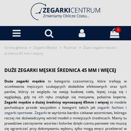
0
»
»
»
Strona główna
Zegarki Męskie
Rozmiar
Duże zegarki męskie -
średnica 45 mm i więcej
DUŻE ZEGARKI MĘSKIE ŚREDNICA 45 MM I WIĘCEJ
Duże zegarki męskie
to kategoria czasomierzy, które trafiają w
oczekiwania mężczyzn szukających dodatków efektownych oraz tych
panów, którzy ze względu na swoją budowę ciała, lepiej czują się i
wyglądają, gdy na ich ręku znajduje się masywna, pokaźna koperta.
Zegarki męskie o dużej średnicy wynoszącej 45mm i więcej
to modele
pochodzące przede wszystkim z kategorii takich jak
zegarki fashion
i
zegarki sportowe.
Zegarki
te wyróżnia bardzo ciekawe wzornictwo, którego
raczej nie doświadczymy wśród modeli o mniejszych średnicach. Mamy tu
prawdziwe zatrzęsienie wzorów i kolorów dzięki czemu panowie nie muszą
się ograniczać przy dokonywaniu wyboru, tylko mogą wręcz przebierać w