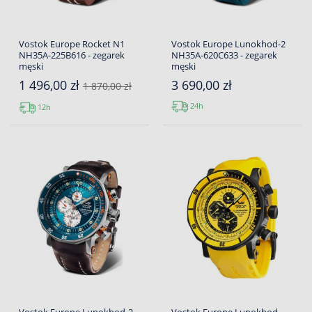
Vostok Europe Rocket N1
Vostok Europe Lunokhod-2
NH35A-225B616 - zegarek
NH35A-620C633 - zegarek
męski
męski
1 496,00 zł
3 690,00 zł
1 870,00 zł
24h
12h