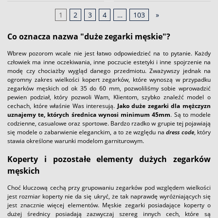
1
2
3
4
…
103
»
Co oznacza nazwa "duże zegarki męskie"?
Wbrew pozorom wcale nie jest łatwo odpowiedzieć na to pytanie. Każdy
człowiek ma inne oczekiwania, inne poczucie estetyki i inne spojrzenie na
modę czy chociażby wygląd danego przedmiotu. Zważywszy jednak na
ogromny zakres wielkości kopert zegarków, które wynoszą w przypadku
zegarków męskich od ok 35 do 60 mm, pozwoliliśmy sobie wprowadzić
pewien podział, który pozwoli Wam, Klientom, szybko znaleźć model o
cechach, które właśnie Was interesują.
Jako duże zegarki dla mężczyzn
uznajemy te, których średnica wynosi minimum 45mm
. Są to modele
codzienne, casualowe oraz sportowe. Bardzo rzadko w grupie tej pojawiają
się modele o zabarwienie eleganckim, a to ze względu na
dress code
, który
stawia określone warunki modelom garniturowym.
Koperty i pozostałe elementy dużych zegarków
męskich
Choć kluczową cechą przy grupowaniu zegarków pod względem wielkości
jest rozmiar koperty nie da się ukryć, że tak naprawdę wyróżniających się
jest znacznie więcej elementów. Męskie zegarki posiadające koperty o
dużej średnicy posiadają zazwyczaj szereg innych cech, które są