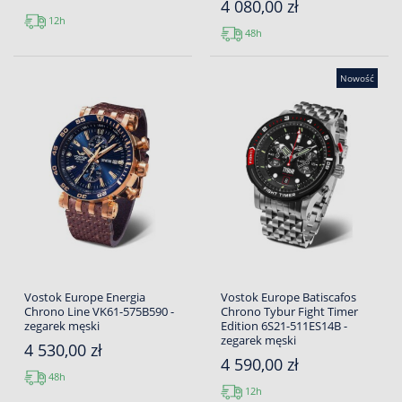
4 080,00 zł
12h
48h
Nowość
Vostok Europe Energia
Vostok Europe Batiscafos
Chrono Line VK61-575B590 -
Chrono Tybur Fight Timer
zegarek męski
Edition 6S21-511ES14B -
zegarek męski
4 530,00 zł
4 590,00 zł
48h
12h