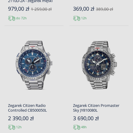
2110D-2A - zegarek męski
979,00 zł
369,00 zł
1 259,00 zł
389,00 zł
do 72h
12h
Zegarek Citizen Radio
Zegarek Citizen Promaster
Controlled CB500050L
Sky JY810080L
2 390,00 zł
3 690,00 zł
12h
48h