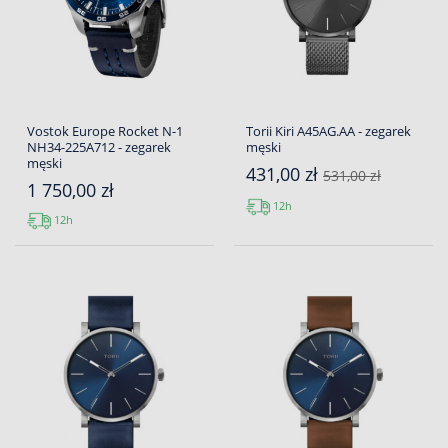
Vostok Europe Rocket N-1
Torii Kiri A45AG.AA - zegarek
NH34-225A712 - zegarek
męski
męski
431,00 zł
531,00 zł
1 750,00 zł
12h
12h