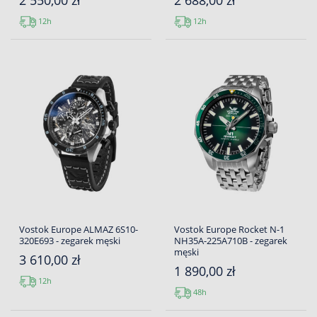
2 550,00 zł
2 688,00 zł
12h
12h
Vostok Europe ALMAZ 6S10-
Vostok Europe Rocket N-1
320E693 - zegarek męski
NH35A-225A710B - zegarek
męski
3 610,00 zł
1 890,00 zł
12h
48h