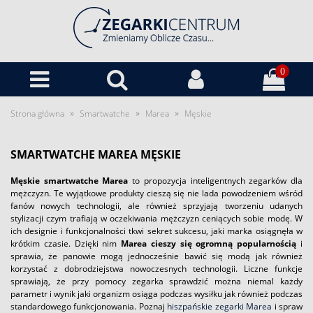
0
»
»
»
Strona główna
Smartwatche
Marea
Męskie
SMARTWATCHE MAREA MĘSKIE
Męskie smartwatche Marea
to propozycja inteligentnych zegarków dla
mężczyzn. Te wyjątkowe produkty cieszą się nie lada powodzeniem wśród
fanów nowych technologii, ale również sprzyjają tworzeniu udanych
stylizacji czym trafiają w oczekiwania mężczyzn ceniących sobie modę. W
ich designie i funkcjonalności tkwi sekret sukcesu, jaki marka osiągnęła w
krótkim czasie. Dzięki nim
Marea cieszy się ogromną popularnością
i
sprawia, że panowie mogą jednocześnie bawić się modą jak również
korzystać z dobrodziejstwa nowoczesnych technologii. Liczne funkcje
sprawiają, że przy pomocy zegarka sprawdzić można niemal każdy
parametr i wynik jaki organizm osiąga podczas wysiłku jak również podczas
standardowego funkcjonowania. Poznaj
hiszpańskie zegarki Marea
i spraw