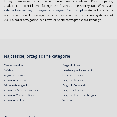
te są stosunkowo tanie, co nie umniejsza ich jakości. Prezentują się
znakomicie i pełni liczne funkcje, z których żal nie skorzystać. W naszym
sklepie internetowym z zegarkami ZegarkiCentrum.pl
możecie kupić je na
wiele sposobów korzystając np z odroczonych płatności lub systemu rat
0%. To bardzo wygodne, ale również tanie rozwiązanie dla każdego.
Najcześciej przeglądane kategorie
Casio męskie
Zegarki Fossil
G-Shock
Frederique Constant
zegarki Davosa
Casio G-Shock
Zegarki Festina
zegarki Guess
Maserati zegarki
Zegarki Sekonda
Zegarek Mauric Lacroix
zegarek Tissot
Zegarki Michael Kors
zegarki Tommy Hilfiger.
Zegarki Seiko
Vostok