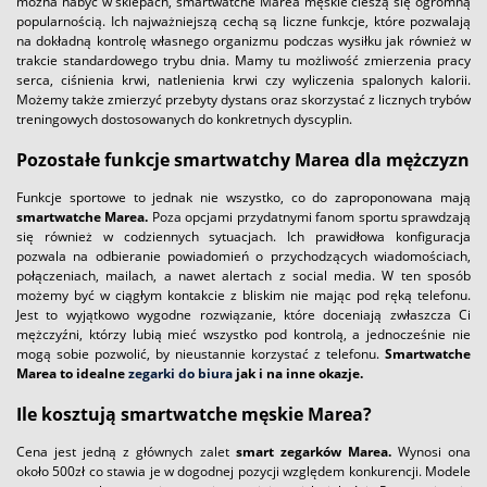
można nabyć w sklepach, smartwatche Marea męskie cieszą się ogromną
popularnością. Ich najważniejszą cechą są liczne funkcje, które pozwalają
na dokładną kontrolę własnego organizmu podczas wysiłku jak również w
trakcie standardowego trybu dnia. Mamy tu możliwość zmierzenia pracy
serca, ciśnienia krwi, natlenienia krwi czy wyliczenia spalonych kalorii.
Możemy także zmierzyć przebyty dystans oraz skorzystać z licznych trybów
treningowych dostosowanych do konkretnych dyscyplin.
Pozostałe funkcje smartwatchy Marea dla mężczyzn
Funkcje sportowe to jednak nie wszystko, co do zaproponowana mają
smartwatche Marea.
Poza opcjami przydatnymi fanom sportu sprawdzają
się również w codziennych sytuacjach. Ich prawidłowa konfiguracja
pozwala na odbieranie powiadomień o przychodzących wiadomościach,
połączeniach, mailach, a nawet alertach z social media. W ten sposób
możemy być w ciągłym kontakcie z bliskim nie mając pod ręką telefonu.
Jest to wyjątkowo wygodne rozwiązanie, które doceniają zwłaszcza Ci
mężczyźni, którzy lubią mieć wszystko pod kontrolą, a jednocześnie nie
mogą sobie pozwolić, by nieustannie korzystać z telefonu.
Smartwatche
Marea to idealne
zegarki do biura
jak i na inne okazje.
Ile kosztują smartwatche męskie Marea?
Cena jest jedną z głównych zalet
smart zegarków Marea.
Wynosi ona
około 500zł co stawia je w dogodnej pozycji względem konkurencji. Modele