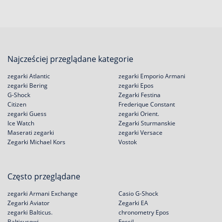
Najcześciej przeglądane kategorie
zegarki Atlantic
zegarki Emporio Armani
zegarki Bering
zegarki Epos
G-Shock
Zegarki Festina
Citizen
Frederique Constant
zegarki Guess
zegarki Orient.
Ice Watch
Zegarki Sturmanskie
Maserati zegarki
zegarki Versace
Zegarki Michael Kors
Vostok
Często przeglądane
zegarki Armani Exchange
Casio G-Shock
Zegarki Aviator
Zegarki EA
zegarki Balticus.
chronometry Epos
Balticusowi
Fossil