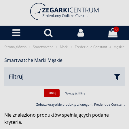
0
»
»
»
»
Strona główna
Smartwatche
Marki
Frederique Constant
Męskie
Smartwatche Marki Męskie
Filtruj
Filtruj
Wyczyść filtry
Zobacz wszystkie produkty z kategorii:
Frederique Constant
Nie znaleziono produktów spełniających podane
kryteria.