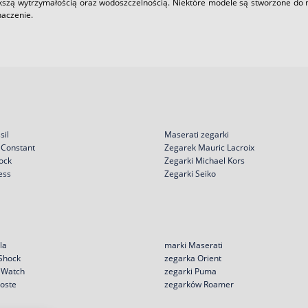
kszą wytrzymałością oraz wodoszczelnością. Niektóre modele są stworzone do n
naczenie.
sil
Maserati zegarki
 Constant
Zegarek Mauric Lacroix
ock
Zegarki Michael Kors
ess
Zegarki Seiko
la
marki Maserati
 Shock
zegarka Orient
e Watch
zegarki Puma
coste
zegarków Roamer