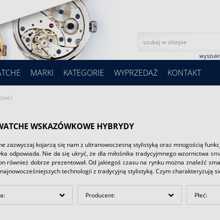
wyszuk
ATCHE
MARKI
KATEGORIE
WYPRZEDAŻ
KONTAKT
owe)
WATCHE WSKAZÓWKOWE HYBRYDY
e zazwyczaj kojarzą się nam z ultranowoczesną stylistyką oraz mnogością funkc
tyka odpowiada. Nie da się ukryć, że dla miłośnika tradycyjmnego wzornictwa
sm
 on również dobrze prezentował. Od jakiegoś czasu na rynku można znaleźć sma
najnowocześniejszych technologii z tradycyjną stylistyką. Czym charakteryzują się
a:
Producent:
Płeć: