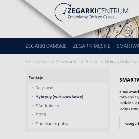
ZEGARKI DAMSKIE
ZEGARKI MĘSKIE
SMARTW
»
»
»
Strona główna
Smartwatche
Funkcje
Hybrydy (wskazówk
Funkcje
SMART
Dotykowe
Smartwatch
Hybrydy (wskazówkowe)
taka stylis
będzie się
Z Androidem
połączeniu 
Z GPS
Kategori
Z pomiarem pulsu