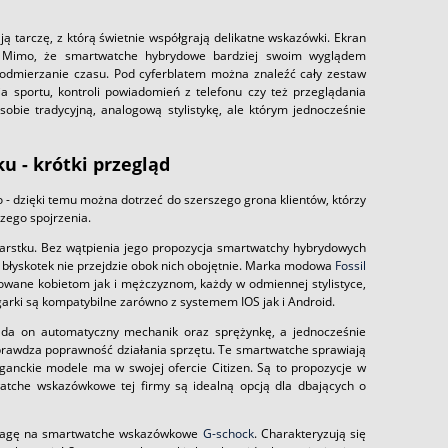
 tarczę, z którą świetnie współgrają delikatne wskazówki. Ekran
ki. Mimo, że smartwatche hybrydowe bardziej swoim wyglądem
 odmierzanie czasu. Pod cyferblatem można znaleźć cały zestaw
 sportu, kontroli powiadomień z telefonu czy też przeglądania
obie tradycyjną, analogową stylistykę, ale którym jednocześnie
 - krótki przegląd
- dzięki temu można dotrzeć do szerszego grona klientów, którzy
zego spojrzenia.
arstku. Bez wątpienia jego propozycja smartwatchy hybrydowych
 błyskotek nie przejdzie obok nich obojętnie. Marka modowa
Fossil
wane kobietom jak i mężczyznom, każdy w odmiennej stylistyce,
garki są kompatybilne zarówno z systemem IOS jak i Android.
ada on automatyczny mechanik oraz sprężynkę, a jednocześnie
prawdza poprawność działania sprzętu. Te smartwatche sprawiają
eganckie modele ma w swojej ofercie Citizen. Są to propozycje w
atche wskazówkowe tej firmy są idealną opcją dla dbających o
 uwagę na smartwatche wskazówkowe
G-schock
. Charakteryzują się