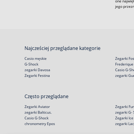
one najwię
jego przez
Najcześciej przeglądane kategorie
Casio męskie
Zegarki Fos
G-Shock
Frederique
zegarki Davosa
Casio G-Sh
Zegarki Festina
zegarki Gu
Często przeglądane
Zegarki Aviator
Zegarki Fur
zegarki Balticus.
zegarki G-
Casio G-Shock
Zegarki Ic
chronometry Epos
zegarki La