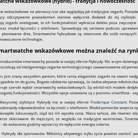
tche wskazówkowe (hybrid) - tradycja i nowoczesność
e wskazówkowe na pierwszy rzut oka wyglądają jak tradycyjne zegarki. Posiadają
jący odczytywanie powiadomień stanowi wyłącznie dodatek do tej stylisty
ją zegarki analogowe, to ich funkcjonalność wykracza daleko poza zwyczajne
oraz moduł łączności z telefonem. Sprawdzają się zarówno podczas uprawiania
 i planowania dnia. Smartwatche hybrydowe są stworzone dla osób ceniących s
 nowoczesne technologie.
smartwatche wskazówkowe można znaleźć na rynku
producentów smartwatchy posiada w swojej ofercie Hybrydy. Nic w tym dziwnego 
 oczekują od inteligentnego zegarka technologicznego zaawansowania od pierws
rs
jest znany wszystkim paniom, które cenią eleganckie zegarki na swoim nadg
zypadnie im do gustu. Bogate zdobienia sprawiają, że żadna aktywna miłośniczka
eruje szeroki wybór smartwatchy wskazówkowych. Są wśród nich modele dedyko
bogatej funkcjonalności. Wszystkie opcje ustawiane są z poziomu smartfona - ze
 klasycznej stylistyce Hybrydy ma w swojej ofercie
Frederique Constant
. Posi
podzespoły odpowiedzialne za łączność z telefonem. Moduł pomiarów wnętrza s
iezwykle luksusowych, stąd też ich wysoka cena. Nieco tańsze, ale również el
erze skierowane do mężczyzn, ze względu na tradycyjne wzornictwo. Smartw
- do wskazania godziny wystarczy im wyłącznie energia solarna.
- Hybrydy dla sportowców. Miłośnicy aktywnego trybu życia powinni zwrócić