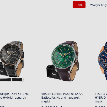
Filtruj
Wyczyść filtry
Europe PX84-511E769
Vostok Europe PX84-511A770
Festina
os Hybrid - zegarek
Batiscafos Hybrid - zegarek
HYBRID 
męski
męski