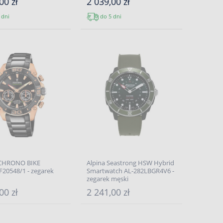
00 zł
2 039,00 zł
 dni
do 5 dni
 CHRONO BIKE
Alpina Seastrong HSW Hybrid
F20548/1 - zegarek
Smartwatch AL-282LBGR4V6 -
zegarek męski
00 zł
2 241,00 zł