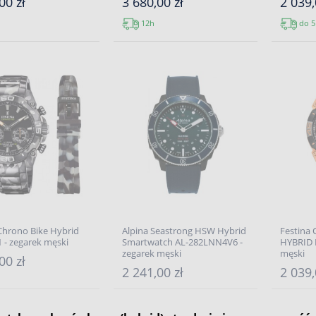
00 zł
3 680,00 zł
2 039,
12h
do 5
Chrono Bike Hybrid
Alpina Seastrong HSW Hybrid
Festina
 - zegarek męski
Smartwatch AL-282LNN4V6 -
HYBRID 
zegarek męski
męski
00 zł
2 241,00 zł
2 039,