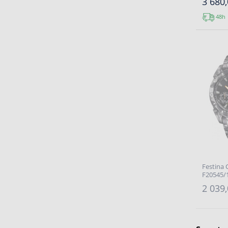
3 680,
48h
Festina 
F20545/1
2 039,