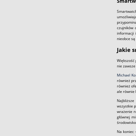
Smartwa
Smartwatch
umożliwia
przypomina
czujników 
informacji
nieobce są
Jakie 
Większość 
nie zawsze
Michael Ko
również pr
również of
ale równie 
Najbliższe
wszystkie 
wrażenie n
głównej mi
środowisko 
Na koniec 