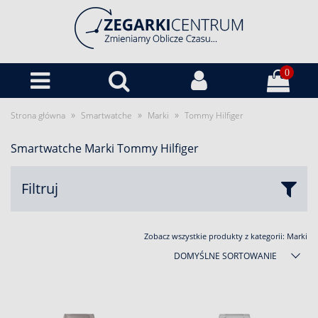
0
»
»
»
Strona główna
Smartwatche
Marki
Tommy Hilfiger
Smartwatche Marki Tommy Hilfiger
Filtruj
Zobacz wszystkie produkty z kategorii:
Marki
DOMYŚLNE SORTOWANIE