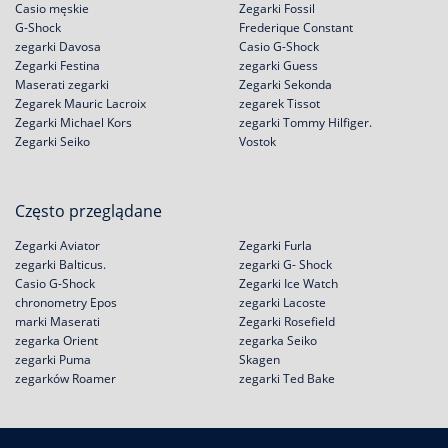
Casio męskie
Zegarki Fossil
G-Shock
Frederique Constant
zegarki Davosa
Casio G-Shock
Zegarki Festina
zegarki Guess
Maserati zegarki
Zegarki Sekonda
Zegarek Mauric Lacroix
zegarek Tissot
Zegarki Michael Kors
zegarki Tommy Hilfiger.
Zegarki Seiko
Vostok
Często przeglądane
Zegarki Aviator
Zegarki Furla
zegarki Balticus.
zegarki G- Shock
Casio G-Shock
Zegarki Ice Watch
chronometry Epos
zegarki Lacoste
marki Maserati
Zegarki Rosefield
zegarka Orient
zegarka Seiko
zegarki Puma
Skagen
zegarków Roamer
zegarki Ted Bake