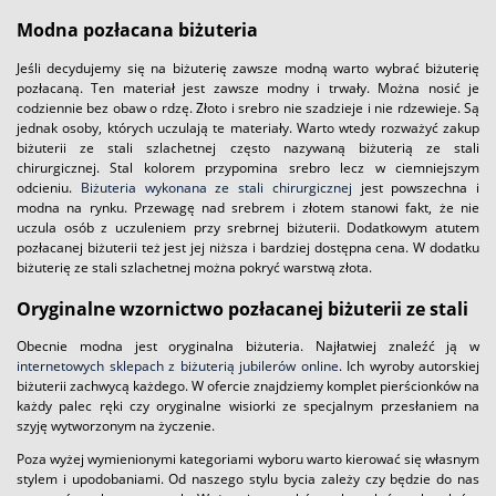
Modna pozłacana biżuteria
Jeśli decydujemy się na biżuterię zawsze modną warto wybrać biżuterię
pozłacaną. Ten materiał jest zawsze modny i trwały. Można nosić je
codziennie bez obaw o rdzę. Złoto i srebro nie szadzieje i nie rdzewieje. Są
jednak osoby, których uczulają te materiały. Warto wtedy rozważyć zakup
biżuterii ze stali szlachetnej często nazywaną biżuterią ze stali
chirurgicznej. Stal kolorem przypomina srebro lecz w ciemniejszym
odcieniu.
Biżuteria wykonana ze stali chirurgicznej
jest powszechna i
modna na rynku. Przewagę nad srebrem i złotem stanowi fakt, że nie
uczula osób z uczuleniem przy srebrnej biżuterii. Dodatkowym atutem
pozłacanej biżuterii też jest jej niższa i bardziej dostępna cena. W dodatku
biżuterię ze stali szlachetnej można pokryć warstwą złota.
Oryginalne wzornictwo pozłacanej biżuterii ze stali
Obecnie modna jest oryginalna biżuteria. Najłatwiej znaleźć ją w
internetowych sklepach z biżuterią jubilerów online
. Ich wyroby autorskiej
biżuterii zachwycą każdego. W ofercie znajdziemy komplet pierścionków na
każdy palec ręki czy oryginalne wisiorki ze specjalnym przesłaniem na
szyję wytworzonym na życzenie.
Poza wyżej wymienionymi kategoriami wyboru warto kierować się własnym
stylem i upodobaniami. Od naszego stylu bycia zależy czy będzie do nas