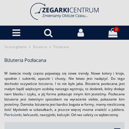
0
»
»
Strona główna
Biżuteria
Pozłacana
Biżuteria Pozłacana
W świecie mody często pojawiają się nowe trendy. Nowe kolory i kroje,
spodnie i sukienki, apaszki i chusty. Nie łatwo jest nadążyć. Do tego
dochodzi oczywiście
biżuteria
. I to nie byle jaka. Biżuteria pozłacana jest
małym bądź większym ozdobą naszego wystroju, to dodatek, który dodaje
nam blasku i szyku, a jej forma pokazuje innym kim jesteśmy. Pozłacana
biżuteria jest świetnym sposobem na wyrażenie siebie, pokazanie kim
jesteśmy. Damska biżuteria jest bardzo bogata w formy, mamy niezliczoną
ilość błyskotek w szkatułkach, a jeszcze więcej można znaleźć u jubilera.
Pierścionki
, łańcuszki, naszyjniki, kolczyki. Od nas zależy co wybierzemy.