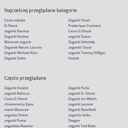
Najcześciej przeglądane kategorie
Casio męskie
Zegarki Fossil
G-Shock
Frederique Constant
zegarki Davosa
Casio G-Shock
Zegarki Festina
zegarki Guess
Maserati zegarki
Zegarki Sekonda
Zegarek Mauric Lacroix
zegarek Tissot
Zegarki Michael Kors
zegarki Tommy Hilfiger.
Zegarki Seiko
Vostok
Często przeglądane
Zegarki Aviator
Zegarki Furla
zegarki Balticus.
zegarki G- Shock
Casio G-Shock
Zegarki Ice Watch
chronometry Epos
zegarki Lacoste
marki Maserati
Zegarki Rosefield
zegarka Orient
zegarka Seiko
zegarki Puma
Skagen
zegarków Roamer
zegarki Ted Bake