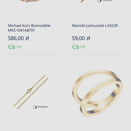
Michael Kors Bransoletki
Manoki Łańcuszek LA022R
MKC1041AB791
586,00 zł
59,00 zł
12h
12h