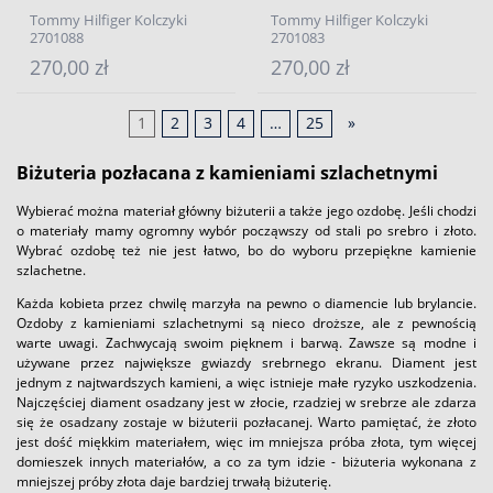
Tommy Hilfiger Kolczyki
Tommy Hilfiger Kolczyki
2701088
2701083
270,00 zł
270,00 zł
1
2
3
4
…
25
»
Biżuteria pozłacana z kamieniami szlachetnymi
Wybierać można materiał główny biżuterii a także jego ozdobę. Jeśli chodzi
o materiały mamy ogromny wybór począwszy od stali po srebro i złoto.
Wybrać ozdobę też nie jest łatwo, bo do wyboru przepiękne kamienie
szlachetne.
Każda kobieta przez chwilę marzyła na pewno o diamencie lub brylancie.
Ozdoby z kamieniami szlachetnymi są nieco droższe, ale z pewnością
warte uwagi. Zachwycają swoim pięknem i barwą. Zawsze są modne i
używane przez największe gwiazdy srebrnego ekranu. Diament jest
jednym z najtwardszych kamieni, a więc istnieje małe ryzyko uszkodzenia.
Najczęściej diament osadzany jest w złocie, rzadziej w srebrze ale zdarza
się że osadzany zostaje w biżuterii pozłacanej. Warto pamiętać, że złoto
jest dość miękkim materiałem, więc im mniejsza próba złota, tym więcej
domieszek innych materiałów, a co za tym idzie - biżuteria wykonana z
mniejszej próby złota daje bardziej trwałą biżuterię.