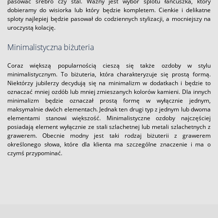
pasować srebro czy stal. Ważny jest wybór splotu łańcuszka, który
dobieramy do wisiorka lub który będzie kompletem. Cienkie i delikatne
sploty najlepiej będzie pasował do codziennych stylizacji, a mocniejszy na
uroczystą kolację.
Minimalistyczna biżuteria
Coraz większą popularnością cieszą się także ozdoby w stylu
minimalistycznym. To biżuteria, która charakteryzuje się prostą formą.
Niektórzy jubilerzy decydują się na minimalizm w dodatkach i będzie to
oznaczać mniej ozdób lub mniej zmieszanych kolorów kamieni. Dla innych
minimalizm będzie oznaczał prostą formę w wyłącznie jednym,
maksymalnie dwóch elementach. Jednak ten drugi typ z jednym lub dwoma
elementami stanowi większość. Minimalistyczne ozdoby najczęściej
posiadają element wyłącznie ze stali szlachetnej lub metali szlachetnych z
grawerem. Obecnie modny jest taki rodzaj biżuterii z grawerem
określonego słowa, które dla klienta ma szczególne znaczenie i ma o
czymś przypominać.