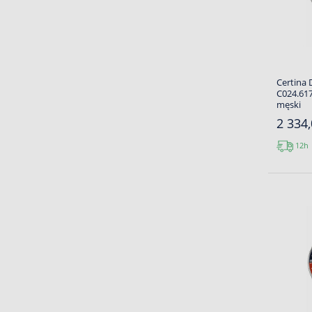
Certina 
C024.617
męski
2 334,
12h