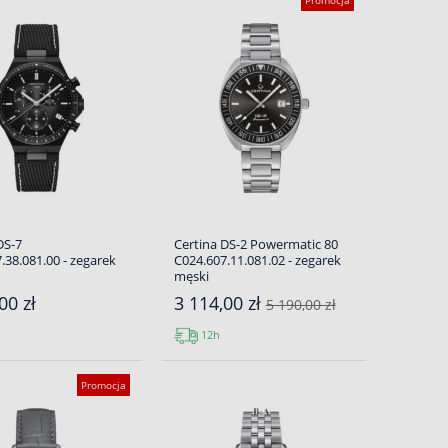
Promocja
DS-7
Certina DS-2 Powermatic 80
.38.081.00 - zegarek
C024.607.11.081.02 - zegarek
męski
00 zł
3 114,00 zł
5 190,00 zł
12h
Promocja