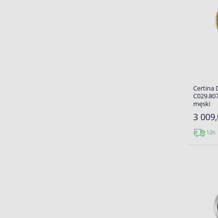
Certina 
C029.807
męski
3 009,
12h