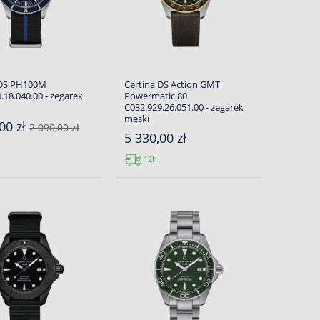
 DS PH100M
Certina DS Action GMT
.18.040.00 - zegarek
Powermatic 80
C032.929.26.051.00 - zegarek
męski
00 zł
2 090,00 zł
5 330,00 zł
12h