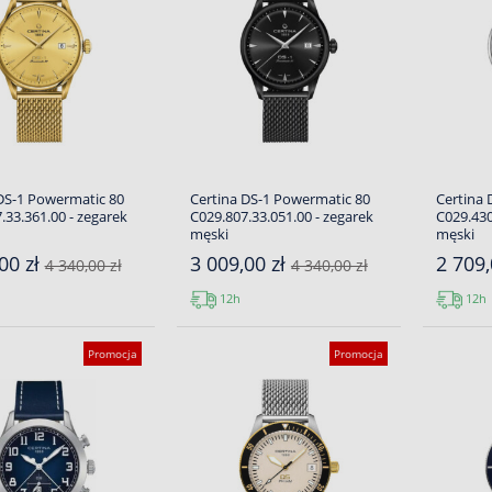
DS-1 Powermatic 80
Certina DS-1 Powermatic 80
Certina 
.33.361.00 - zegarek
C029.807.33.051.00 - zegarek
C029.430
męski
męski
00 zł
3 009,00 zł
2 709,
4 340,00 zł
4 340,00 zł
12h
12h
Promocja
Promocja