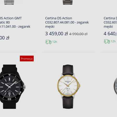
DS Action GMT
Certina DS Action
Certina 
tic 80
C032.807.44.081.00 - zegarek
C032.607
.11.041.00 - zegarek
męski
męski
3 459,00 zł
4 640,
4 990,00 zł
00 zł
12h
12h
Promocja