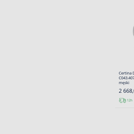
Certina 
C043.407
męski
2 668,
12h