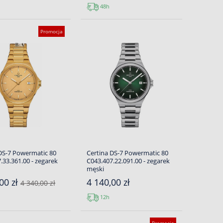
48h
Promocja
DS-7 Powermatic 80
Certina DS-7 Powermatic 80
.33.361.00 - zegarek
C043.407.22.091.00 - zegarek
męski
00 zł
4 140,00 zł
4 340,00 zł
12h