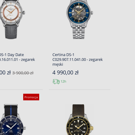
DS-1 Day Date
Certina DS-1
.16.011.01 - zegarek
C029.907.11.041.00 - zegarek
męski
00 zł
4 990,00 zł
3 900,00 zł
12h
Promocja