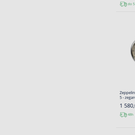
do 5
Zeppelin
5 - zega
1 580,
48h