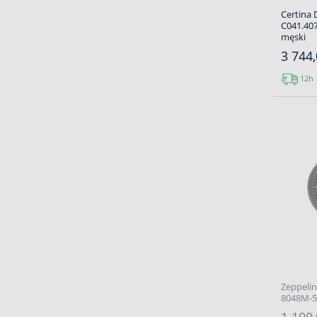
Certina 
C041.407
męski
3 744,
12h
Zeppeli
8048M-5 