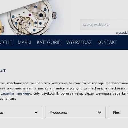
wyszuk
ATCHE
MARKI
KATEGORIE
WYPRZEDAŻ
KONTAKT
izm
zne, mechaniczne mechanizmy kwarcowe to dwa różne rodzaje mechanizmów
ież jako mechanizm z naciągiem automatycznym, to mechanizm mechaniczny, 
a
zegarka męskiego
. Gdy użytkownik porusza ręką, ciężar wewnątrz zegarka (
echanizm.
a:
Producent:
Płeć: