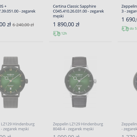
DS +
Certina Classic Sapphire
Zeppeli
.39.051.00 - zegarek
C045.410.26.031.00 - zegarek
3 - zega
męski
1 690,
00 zł
1 890,00 zł
6 240,00 zł
do 5
12h
n LZ129 Hindenburg
Zeppelin LZ129 Hindenburg
Zeppeli
- zegarek męski
8048-4 - zegarek męski
- zegare