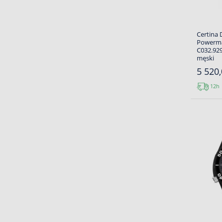
Certina 
Powerma
C032.929
męski
5 520,
12h