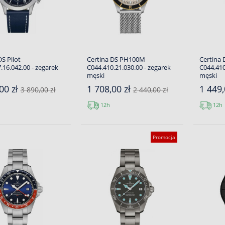
DS Pilot
Certina DS PH100M
Certina
.16.042.00 - zegarek
C044.410.21.030.00 - zegarek
C044.410
męski
męski
00 zł
1 708,00 zł
1 449,
3 890,00 zł
2 440,00 zł
12h
12h
Promocja