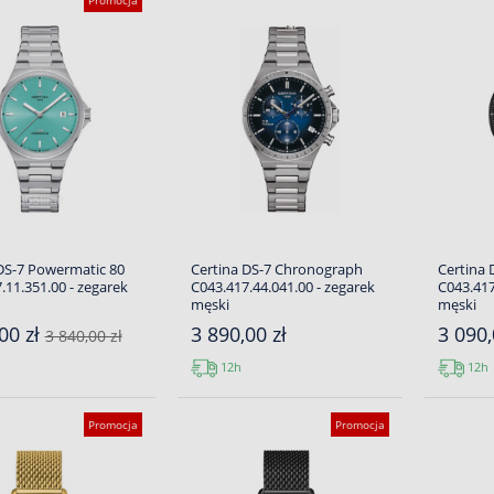
Promocja
DS-7 Powermatic 80
Certina DS-7 Chronograph
Certina 
.11.351.00 - zegarek
C043.417.44.041.00 - zegarek
C043.417
męski
męski
00 zł
3 890,00 zł
3 090,
3 840,00 zł
12h
12h
Promocja
Promocja