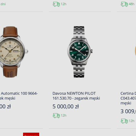
 dni
12h
48h
 Automatic 100 9664-
Davosa NEWTON PILOT
Certina 
rek męski
161.530.70 - zegarek męski
C043.407
męski
00 zł
5 000,00 zł
3 009,
12h
12h