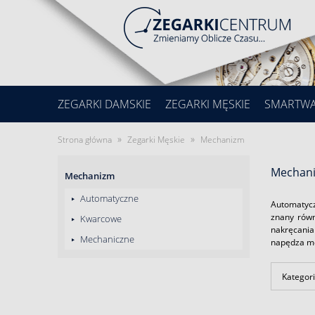
ZEGARKI DAMSKIE
ZEGARKI MĘSKIE
SMARTW
»
»
Strona główna
Zegarki Męskie
Mechanizm
Mechan
Mechanizm
Automatyczne
Automatyc
znany równ
Kwarcowe
nakręcani
Mechaniczne
napędza m
Kategori