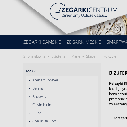
ZEGARKI DAMSKIE
ZEGARKI MĘSKIE
SMARTW
»
»
»
»
Strona główna
Biżuteria
Marki
Skagen
Kolczyki
Marki
BIŻUTE
Arenart Forever
Kolczyki S
Bering
każdej syt
bezpieczeń
Brosway
preferencj
zauważamy 
Calvin Klein
Cluse
Kategori
Coeur De Lion