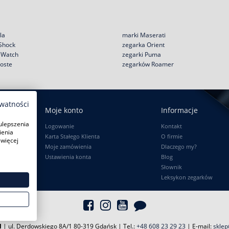
la
marki Maserati
 Shock
zegarka Orient
e Watch
zegarki Puma
coste
zegarków Roamer
ywatności
Moje konto
Informacje
ulepszenia
Logowanie
Kontakt
ienia
Karta Stałego Klienta
O firmie
 więcej
Moje zamówienia
Dlaczego my?
Ustawienia konta
Blog
Słownik
Leksykon zegarków
l
| ul. Derdowskiego 8A/1 80-319 Gdańsk
| Tel.:
+48 608 23 29 23
| E-mail:
sklep