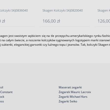
olczyki SKJ0836040
Skagen Kolczyki SKJ0820040
Skagen K
 zł
166,00 zł
126,00
kagen jest swoistym wybiciem się na tle przepychu amerykańskiego rynku fashion
et na całym świecie, a noszenie kolczyków sygnowanych logotypem marki stanow
 sukienki, eleganckiej garsonki czy luźnego topu i jeansów. Tak, kolczyki Skage
sil
Maserati zegarki
 Constant
Zegarek Mauric Lacroix
ock
Zegarki Michael Kors
ess
Zegarki Seiko