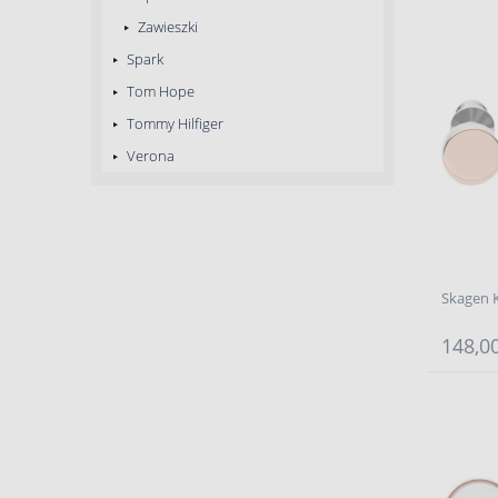
Zawieszki
Spark
Tom Hope
Tommy Hilfiger
Verona
Skagen K
148,00