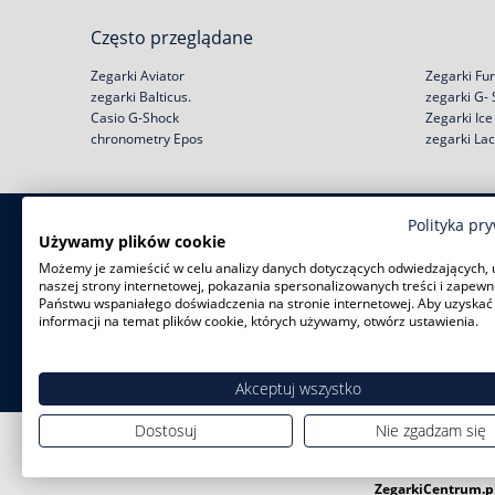
Często przeglądane
Zegarki Aviator
Zegarki Fur
zegarki Balticus.
zegarki G-
Casio G-Shock
Zegarki Ic
chronometry Epos
zegarki La
Polityka pr
Zakupy
Pomoc
Używamy plików cookie
Możemy je zamieścić w celu analizy danych dotyczących odwiedzających, 
Zwroty i wymiany
Reklamacje
naszej strony internetowej, pokazania spersonalizowanych treści i zapewn
Negocjacja ceny
Regulamin
Państwu wspaniałego doświadczenia na stronie internetowej. Aby uzyskać
Rabat na start!
Jak kupić na raty?
informacji na temat plików cookie, których używamy, otwórz ustawienia.
Darmowa dostawa
Polityka prywatności
Serwisy zegarków
Zużyty sprzęt
Akceptuj wszystko
Dostosuj
Nie zgadzam się
ZegarkiCentrum.p