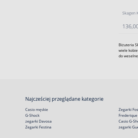
Skagen K
136,00
Biżuteria S
wiele kobi
do weselnej
Najcześciej przeglądane kategorie
Casio męskie
Zegarki Fos
G-Shock
Frederique
zegarki Davosa
Casio G-Sh
Zegarki Festina
zegarki Gu