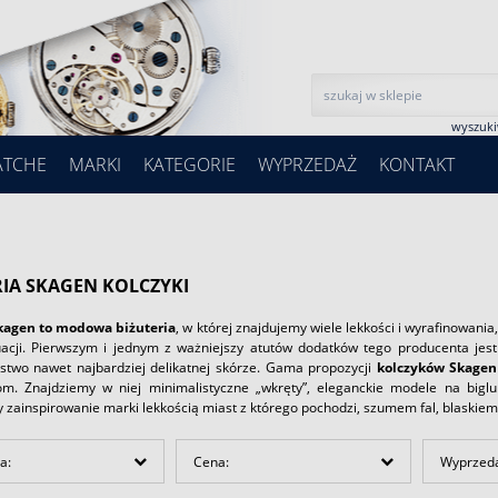
wyszuk
ATCHE
MARKI
KATEGORIE
WYPRZEDAŻ
KONTAKT
RIA SKAGEN KOLCZYKI
kagen to modowa biżuteria
, w której znajdujemy wiele lekkości i wyrafinowania
uacji. Pierwszym i jednym z ważniejszy atutów dodatków tego producenta jest t
stwo nawet najbardziej delikatnej skórze. Gama propozycji
kolczyków Skagen
om. Znajdziemy w niej minimalistyczne „wkręty”, eleganckie modele na biglu
zainspirowanie marki lekkością miast z którego pochodzi, szumem fal, blaskiem
a:
Cena:
Wyprzed