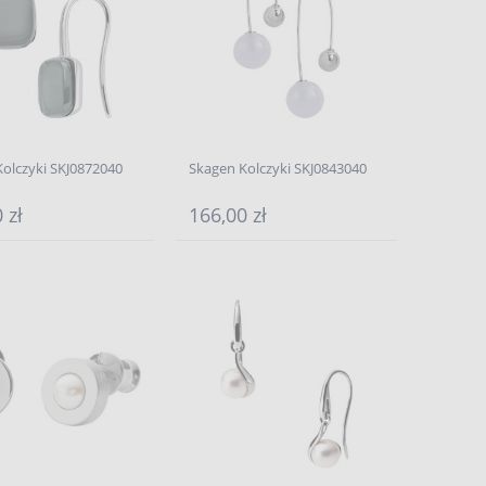
olczyki SKJ0872040
Skagen Kolczyki SKJ0843040
 zł
166,00 zł