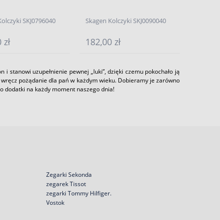
olczyki SKJ0796040
Skagen Kolczyki SKJ0090040
 zł
182,00 zł
 i stanowi uzupełnienie pewnej „luki”, dzięki czemu pokochało ją
i wręcz pożądanie dla pań w każdym wieku. Dobieramy je zarówno
n to dodatki na każdy moment naszego dnia!
Zegarki Sekonda
zegarek Tissot
zegarki Tommy Hilfiger.
Vostok