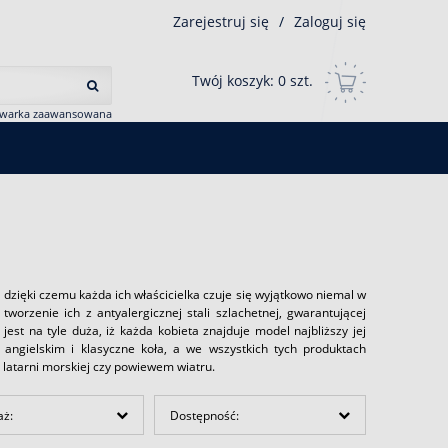
Zarejestruj się
/
Zaloguj się
Twój koszyk:
0
szt.
iwarka zaawansowana
, dzięki czemu każda ich właścicielka czuje się wyjątkowo niemal w
worzenie ich z antyalergicznej stali szlachetnej, gwarantującej
jest na tyle duża, iż każda kobieta znajduje model najbliższy jej
 angielskim i klasyczne koła, a we wszystkich tych produktach
 latarni morskiej czy powiewem wiatru.
aż:
Dostępność: