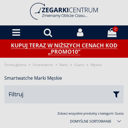
0
KUPUJ TERAZ W NIŻSZYCH CENACH KOD
„PROMO10”
»
»
»
»
Strona główna
Smartwatche
Marki
Guess
Męskie
Smartwatche Marki Męskie
Filtruj
Zobacz wszystkie produkty z kategorii:
Guess
DOMYŚLNE SORTOWANIE