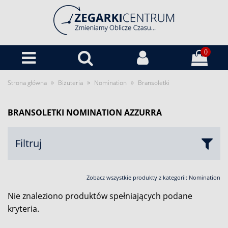
0
»
»
»
Strona główna
Biżuteria
Nomination
Bransoletki
BRANSOLETKI NOMINATION AZZURRA
Filtruj
Zobacz wszystkie produkty z kategorii:
Nomination
Nie znaleziono produktów spełniających podane
kryteria.