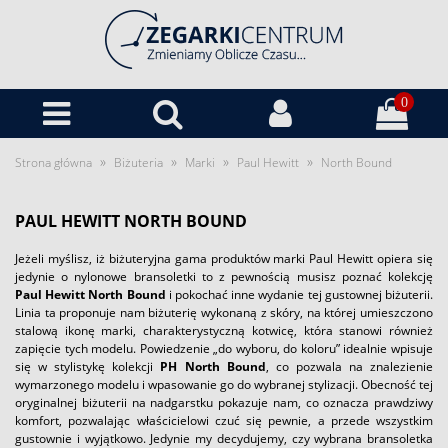
0
»
»
»
»
Strona główna
Biżuteria
Marki
Paul Hewitt
North Bound
PAUL HEWITT NORTH BOUND
Jeżeli myślisz, iż biżuteryjna gama produktów marki Paul Hewitt opiera się
jedynie o nylonowe bransoletki to z pewnością musisz poznać kolekcję
Paul Hewitt North Bound
i pokochać inne wydanie tej gustownej biżuterii.
Linia ta proponuje nam biżuterię wykonaną z skóry, na której umieszczono
stalową ikonę marki, charakterystyczną kotwicę, która stanowi również
zapięcie tych modelu. Powiedzenie „do wyboru, do koloru” idealnie wpisuje
się w stylistykę kolekcji
PH North Bound
, co pozwala na znalezienie
wymarzonego modelu i wpasowanie go do wybranej stylizacji. Obecność tej
oryginalnej biżuterii na nadgarstku pokazuje nam, co oznacza prawdziwy
komfort, pozwalając właścicielowi czuć się pewnie, a przede wszystkim
gustownie i wyjątkowo. Jedynie my decydujemy, czy wybrana bransoletka