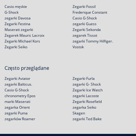
Casio męskie
Zegarki Fossil
G-Shock
Frederique Constant
zegarki Davosa
Casio G-Shock
Zegarki Festina
zegarki Guess
Maserati zegarki
Zegarki Sekonda
Zegarek Mauric Lacroix
zegarek Tissot
Zegarki Michael Kors
zegarki Tommy Hilfiger.
Zegarki Seiko
Vostok
Często przeglądane
Zegarki Aviator
Zegarki Furla
zegarki Balticus.
zegarki G- Shock
Casio G-Shock
Zegarki Ice Watch
chronometry Epos
zegarki Lacoste
marki Maserati
Zegarki Rosefield
zegarka Orient
zegarka Seiko
zegarki Puma
Skagen
zegarków Roamer
zegarki Ted Bake