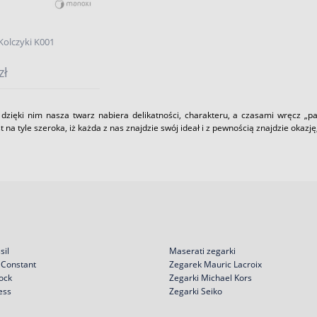
olczyki K001
zł
 dzięki nim nasza twarz nabiera delikatności, charakteru, a czasami wręcz „pa
est na tyle szeroka, iż każda z nas znajdzie swój ideał i z pewnością znajdzie okaz
sil
Maserati zegarki
 Constant
Zegarek Mauric Lacroix
ock
Zegarki Michael Kors
ess
Zegarki Seiko