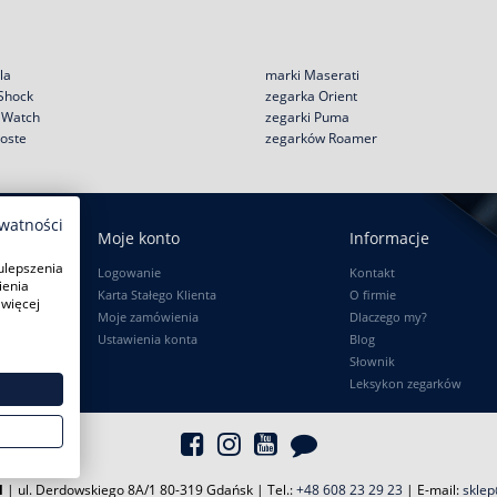
la
marki Maserati
 Shock
zegarka Orient
e Watch
zegarki Puma
coste
zegarków Roamer
ywatności
Moje konto
Informacje
ulepszenia
Logowanie
Kontakt
ienia
Karta Stałego Klienta
O firmie
 więcej
Moje zamówienia
Dlaczego my?
Ustawienia konta
Blog
Słownik
Leksykon zegarków
l
| ul. Derdowskiego 8A/1 80-319 Gdańsk
| Tel.:
+48 608 23 29 23
| E-mail:
sklep