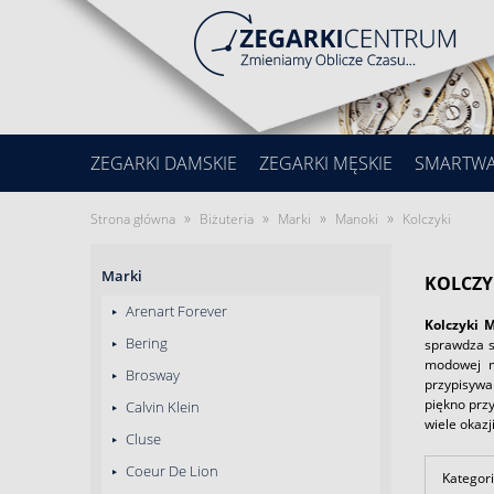
ZEGARKI DAMSKIE
ZEGARKI MĘSKIE
SMARTW
»
»
»
»
Strona główna
Biżuteria
Marki
Manoki
Kolczyki
Marki
KOLCZY
Arenart Forever
Kolczyki 
Bering
sprawdza s
modowej m
Brosway
przypisywa
piękno prz
Calvin Klein
wiele okazj
Cluse
Coeur De Lion
Kategori