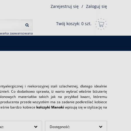
Zarejestruj się
/
Zaloguj się
Twój koszyk:
0
szt.
iwarka zaawansowana
yalergicznej i niekorozyjnej stali szlachetnej, dlatego idealnie
ażnień. Co dodatkowo sprawia, iż warto wybrać właśnie biżuterię
lonowych materiałów takich jak na przykład kwarc, któremu
o producenta przede wszystkim ma za zadanie podkreślać kobiece
cześnie bardzo kobiece
kolczyki Manoki
wpisują się w stylizację na
aż:
Dostępność: