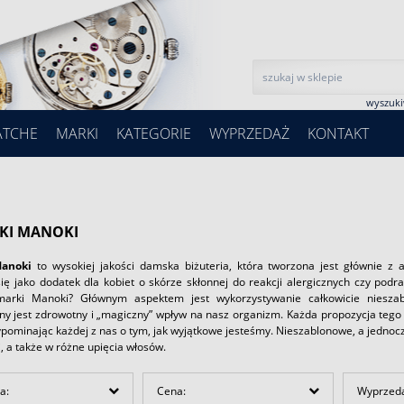
wyszuk
ATCHE
MARKI
KATEGORIE
WYPRZEDAŻ
KONTAKT
KI MANOKI
Manoki
to wysokiej jakości damska biżuteria, która tworzona jest głównie z ant
ię jako dodatek dla kobiet o skórze skłonnej do reakcji alergicznych czy podr
arki Manoki? Głównym aspektem jest wykorzystywanie całkowicie nieszab
ny jest zdrowotny i „magiczny” wpływ na nasz organizm. Każda propozycja teg
ypominając każdej z nas o tym, jak wyjątkowe jesteśmy. Nieszablonowe, a jedno
i, a także w różne upięcia włosów.
a:
Cena:
Wyprzed