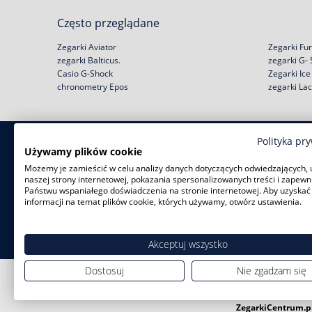
Często przeglądane
Zegarki Aviator
Zegarki Fur
zegarki Balticus.
zegarki G-
Casio G-Shock
Zegarki Ic
chronometry Epos
zegarki La
Polityka pr
Zakupy
Pomoc
Używamy plików cookie
Możemy je zamieścić w celu analizy danych dotyczących odwiedzających, 
Zwroty i wymiany
Reklamacje
naszej strony internetowej, pokazania spersonalizowanych treści i zapewn
Negocjacja ceny
Regulamin
Państwu wspaniałego doświadczenia na stronie internetowej. Aby uzyskać
Rabat na start!
Jak kupić na raty?
informacji na temat plików cookie, których używamy, otwórz ustawienia.
Darmowa dostawa
Polityka prywatności
Serwisy zegarków
Zużyty sprzęt
Akceptuj wszystko
Dostosuj
Nie zgadzam się
ZegarkiCentrum.p