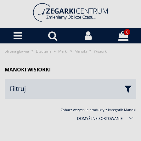
0
»
»
»
»
Strona główna
Biżuteria
Marki
Manoki
Wisiorki
MANOKI WISIORKI
Filtruj
Zobacz wszystkie produkty z kategorii:
Manoki
DOMYŚLNE SORTOWANIE