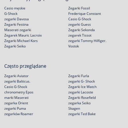
Casio męskie
Zegarki Fossil
G-Shock
Frederique Constant
zegarki Davosa
Casio G-Shock
Zegarki Festina
zegarki Guess
Maserati zegarki
Zegarki Sekonda
Zegarek Mauric Lacroix
zegarek Tissot
Zegarki Michael Kors
zegarki Tommy Hilfiger.
Zegarki Seiko
Vostok
Często przeglądane
Zegarki Aviator
Zegarki Furla
zegarki Balticus.
zegarki G- Shock
Casio G-Shock
Zegarki Ice Watch
chronometry Epos
zegarki Lacoste
marki Maserati
Zegarki Rosefield
zegarka Orient
zegarka Seiko
zegarki Puma
Skagen
zegarków Roamer
zegarki Ted Bake