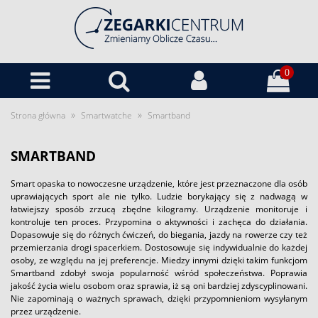
0
»
»
Strona główna
Smartwatche
Smartband
SMARTBAND
Smart opaska to nowoczesne urządzenie, które jest przeznaczone dla osób
uprawiających sport ale nie tylko. Ludzie borykający się z nadwagą w
łatwiejszy sposób zrzucą zbędne kilogramy. Urządzenie monitoruje i
kontroluje ten proces. Przypomina o aktywności i zachęca do działania.
Dopasowuje się do różnych ćwiczeń, do biegania, jazdy na rowerze czy też
przemierzania drogi spacerkiem. Dostosowuje się indywidualnie do każdej
osoby, ze względu na jej preferencje. Miedzy innymi dzięki takim funkcjom
Smartband zdobył swoja popularność wśród społeczeństwa. Poprawia
jakość życia wielu osobom oraz sprawia, iż są oni bardziej zdyscyplinowani.
Nie zapominają o ważnych sprawach, dzięki przypomnieniom wysyłanym
przez urządzenie.