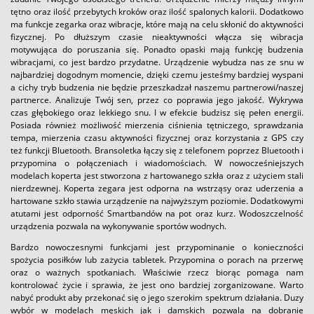
tętno oraz ilość przebytych kroków oraz ilość spalonych kalorii. Dodatkowo
ma funkcje zegarka oraz wibracje, które mają na celu skłonić do aktywności
fizycznej. Po dłuższym czasie nieaktywności włącza się wibracja
motywująca do poruszania się. Ponadto opaski mają funkcję budzenia
wibracjami, co jest bardzo przydatne. Urządzenie wybudza nas ze snu w
najbardziej dogodnym momencie, dzięki czemu jesteśmy bardziej wyspani
a cichy tryb budzenia nie będzie przeszkadzał naszemu partnerowi/naszej
partnerce. Analizuje Twój sen, przez co poprawia jego jakość. Wykrywa
czas głębokiego oraz lekkiego snu. I w efekcie budzisz się pełen energii.
Posiada również możliwość mierzenia ciśnienia tętniczego, sprawdzania
tempa, mierzenia czasu aktywności fizycznej oraz korzystania z GPS czy
też funkcji Bluetooth. Bransoletka łączy się z telefonem poprzez Bluetooth i
przypomina o połączeniach i wiadomościach. W nowocześniejszych
modelach koperta jest stworzona z hartowanego szkła oraz z użyciem stali
nierdzewnej. Koperta zegara jest odporna na wstrząsy oraz uderzenia a
hartowane szkło stawia urządzenie na najwyższym poziomie. Dodatkowymi
atutami jest odporność Smartbandów na pot oraz kurz. Wodoszczelność
urządzenia pozwala na wykonywanie sportów wodnych.
Bardzo nowoczesnymi funkcjami jest przypominanie o konieczności
spożycia posiłków lub zażycia tabletek. Przypomina o porach na przerwę
oraz o ważnych spotkaniach. Właściwie rzecz biorąc pomaga nam
kontrolować życie i sprawia, że jest ono bardziej zorganizowane. Warto
nabyć produkt aby przekonać się o jego szerokim spektrum działania. Duzy
wybór w modelach męskich jak i damskich pozwala na dobranie