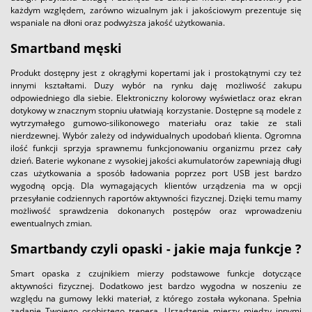
każdym względem, zarówno wizualnym jak i jakościowym prezentuje się
wspaniale na dłoni oraz podwyższa jakość użytkowania.
Smartband męski
Produkt dostępny jest z okrągłymi kopertami jak i prostokątnymi czy też
innymi kształtami. Duzy wybór na rynku daję możliwość zakupu
odpowiedniego dla siebie. Elektroniczny kolorowy wyświetlacz oraz ekran
dotykowy w znacznym stopniu ułatwiają korzystanie. Dostępne są modele z
wytrzymałego gumowo-silikonowego materiału oraz takie ze stali
nierdzewnej. Wybór zależy od indywidualnych upodobań klienta. Ogromna
ilość funkcji sprzyja sprawnemu funkcjonowaniu organizmu przez cały
dzień. Baterie wykonane z wysokiej jakości akumulatorów zapewniają długi
czas użytkowania a sposób ładowania poprzez port USB jest bardzo
wygodną opcją. Dla wymagających klientów urządzenia ma w opcji
przesyłanie codziennych raportów aktywności fizycznej. Dzięki temu mamy
możliwość sprawdzenia dokonanych postępów oraz wprowadzeniu
ewentualnych zmian.
Smartbandy czyli opaski - jakie maja funkcje ?
Smart opaska z czujnikiem mierzy podstawowe funkcje dotyczące
aktywności fizycznej. Dodatkowo jest bardzo wygodna w noszeniu ze
względu na gumowy lekki materiał, z którego została wykonana. Spełnia
zadanie Twojego osobistego trenera. Urządzenie mierzy między innymi