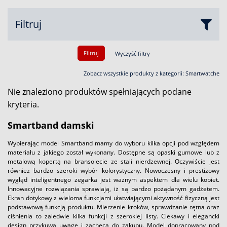
Filtruj
Filtruj
Wyczyść filtry
Zobacz wszystkie produkty z kategorii:
Smartwatche
Nie znaleziono produktów spełniających podane
kryteria.
Smartband damski
Wybierając model Smartband mamy do wyboru kilka opcji pod względem
materiału z jakiego został wykonany. Dostępne są opaski gumowe lub z
metalową kopertą na bransolecie ze stali nierdzewnej. Oczywiście jest
również bardzo szeroki wybór kolorystyczny. Nowoczesny i prestiżowy
wygląd inteligentnego zegarka jest ważnym aspektem dla wielu kobiet.
Innowacyjne rozwiązania sprawiają, iż są bardzo pożądanym gadżetem.
Ekran dotykowy z wieloma funkcjami ułatwiającymi aktywność fizyczną jest
podstawową funkcją produktu. Mierzenie kroków, sprawdzanie tętna oraz
ciśnienia to zaledwie kilka funkcji z szerokiej listy. Ciekawy i elegancki
design przykuwa uwagę i zachęca do zakupu. Model dopracowany pod