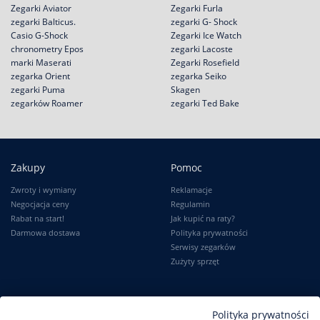
Zegarki Aviator
Zegarki Furla
zegarki Balticus.
zegarki G- Shock
Casio G-Shock
Zegarki Ice Watch
chronometry Epos
zegarki Lacoste
marki Maserati
Zegarki Rosefield
zegarka Orient
zegarka Seiko
zegarki Puma
Skagen
zegarków Roamer
zegarki Ted Bake
Zakupy
Pomoc
Zwroty i wymiany
Reklamacje
Negocjacja ceny
Regulamin
Rabat na start!
Jak kupić na raty?
Darmowa dostawa
Polityka prywatności
Serwisy zegarków
Zużyty sprzęt
Moje konto
Informacje
Polityka prywatności