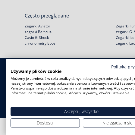
Często przeglądane
Zegarki Aviator
Zegarki Fur
zegarki Balticus.
zegarki G-
Casio G-Shock
Zegarki Ic
chronometry Epos
zegarki La
Polityka pr
Zakupy
Pomoc
Używamy plików cookie
Możemy je zamieścić w celu analizy danych dotyczących odwiedzających, 
Zwroty i wymiany
Reklamacje
naszej strony internetowej, pokazania spersonalizowanych treści i zapewn
Negocjacja ceny
Regulamin
Państwu wspaniałego doświadczenia na stronie internetowej. Aby uzyskać
Rabat na start!
Jak kupić na raty?
informacji na temat plików cookie, których używamy, otwórz ustawienia.
Darmowa dostawa
Polityka prywatności
Serwisy zegarków
Zużyty sprzęt
Akceptuj wszystko
Dostosuj
Nie zgadzam się