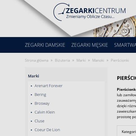
ZEGARKI DAMSKIE
ZEGARKI MĘSKIE
SMARTW
»
»
»
»
Strona główna
Biżuteria
Marki
Manoki
Pierścionki
Marki
PIERŚC
Arenart Forever
Pierścionk
Bering
lub zamiło
zauważamy 
Brosway
dzięki róż
zawieszkam
Calvin Klein
prostotę p
Cluse
Coeur De Lion
Kategori