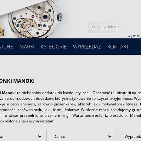
wyszuk
ATCHE
MARKI
KATEGORIE
WYPRZEDAŻ
KONTAKT
IONKI MANOKI
i Manoki
to niebanalny dodatek do każdej stylizacji. Obecność tej biżuterii na
wania do modowych dodatków, których użytkowanie to czysta przyjemność. Wysok
je u osób znanych, zarówno piosenkarek, aktorek jak i motywatorek fitness.
norodności zarówno stylu, jak i form i kolorów. W ofercie marki znajdujemy gus
i, a także przepełnione blaskiem ringi. Warto podkreślić, iż pierścionki Man
odkreśloną znaczącymi detalami.
a:
Cena:
Wyprzed