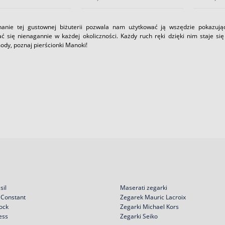
anie tej gustownej biżuterii pozwala nam użytkować ją wszędzie pokazują
ć się nienagannie w każdej okoliczności. Każdy ruch ręki dzięki nim staje s
ody, poznaj pierścionki Manoki!
sil
Maserati zegarki
 Constant
Zegarek Mauric Lacroix
ock
Zegarki Michael Kors
ess
Zegarki Seiko