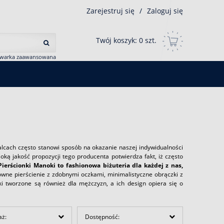
Zarejestruj się
/
Zaloguj się
Twój koszyk:
0
szt.
iwarka zaawansowana
 palcach często stanowi sposób na okazanie naszej indywidualności
ą jakość propozycji tego producenta potwierdza fakt, iż często
Pierścionki Manoki to fashionowa biżuteria dla każdej z nas,
towne pierścienie z zdobnymi oczkami, minimalistyczne obrączki z
oki tworzone są również dla mężczyzn, a ich design opiera się o
aż:
Dostępność: