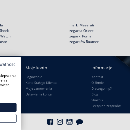
la
marki Maserati
 Shock
zegarka Orient
e Watch
zegarki Puma
coste
zegarków Roamer
ywatności
Moje konto
Informacje
ulepszenia
Logowanie
Kontakt
ienia
Karta Stałego Klienta
O firmie
 więcej
Moje zamówienia
Dlaczego my?
Ustawienia konta
Blog
Słownik
Leksykon zegarków