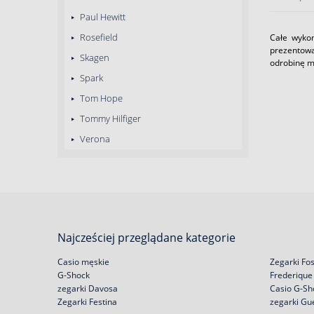
Paul Hewitt
Rosefield
Całe wykon
prezentowa
Skagen
odrobinę m
Spark
Tom Hope
Tommy Hilfiger
Verona
Najcześciej przeglądane kategorie
Casio męskie
Zegarki Fos
G-Shock
Frederique
zegarki Davosa
Casio G-Sh
Zegarki Festina
zegarki Gu