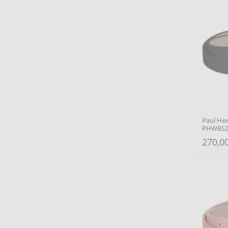
Paul He
PHWBS2
270,00