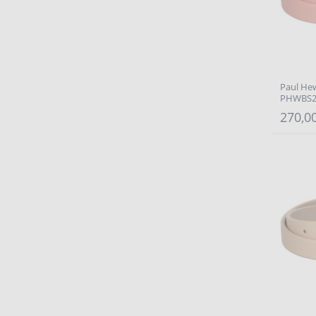
Paul He
PHWBS2
270,00