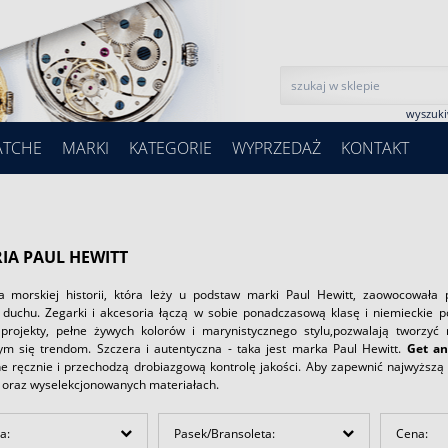
wyszuk
ATCHE
MARKI
KATEGORIE
WYPRZEDAŻ
KONTAKT
RIA PAUL HEWITT
a morskiej historii, która leży u podstaw marki Paul Hewitt, zaowocował
 duchu. Zegarki i akcesoria łączą w sobie ponadczasową klasę i niemieckie pod
projekty, pełne żywych kolorów i marynistycznego stylu,pozwalają tworzyć
ym się trendom. Szczera i autentyczna - taka jest marka Paul Hewitt.
Get an
 ręcznie i przechodzą drobiazgową kontrolę jakości. Aby zapewnić najwyższą 
oraz wyselekcjonowanych materiałach.
a:
Pasek/Bransoleta:
Cena: