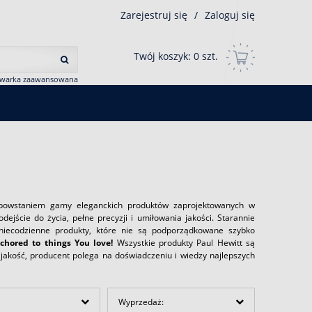
Zarejestruj się
/
Zaloguj się
Twój koszyk:
0
szt.
iwarka zaawansowana
a powstaniem gamy eleganckich produktów zaprojektowanych w
ejście do życia, pełne precyzji i umiłowania jakości. Starannie
 niecodzienne produkty, które nie są podporządkowane szybko
chored to things You love!
Wszystkie produkty Paul Hewitt są
jakość, producent polega na doświadczeniu i wiedzy najlepszych
Wyprzedaż: