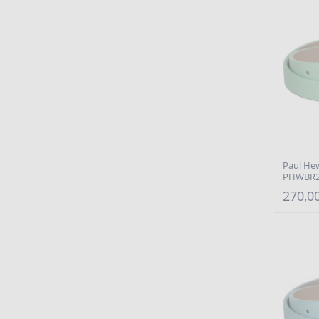
Paul He
PHWBR2
270,00