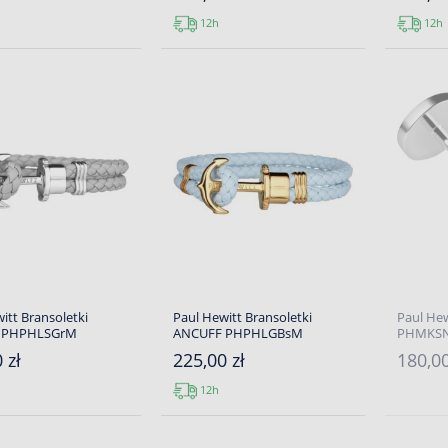
12h
12h
itt Bransoletki
Paul Hewitt Bransoletki
Paul Hew
 PHPHLSGrM
ANCUFF PHPHLGBsM
PHMKS
 zł
225,00 zł
180,00
12h