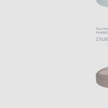
Paul He
PHWBR2
270,00