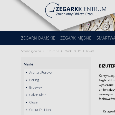
ZEGARKI DAMSKIE
ZEGARKI MĘSKIE
SMARTW
»
»
»
Strona główna
Biżuteria
Marki
Paul Hewitt
Marki
BIŻUTE
Arenart Forever
Kontynuacj
Bering
żeglarskim
wybierane 
Brosway
zmieniając
wykonywane
Calvin Klein
fachowców 
Cluse
Coeur De Lion
Kategori