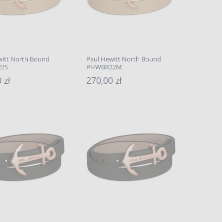
witt North Bound
Paul Hewitt North Bound
2S
PHWBR22M
 zł
270,00 zł