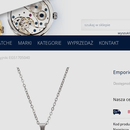
wyszuk
ATCHE
MARKI
KATEGORIE
WYPRZEDAŻ
KONTAKT
yjniki EGS1705040
Empori
Dostępnoś
Nasza c
Kod produ
Najniższa 