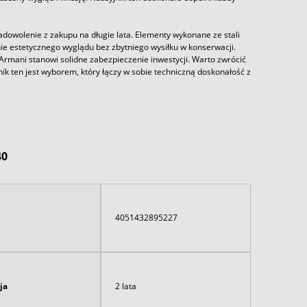
wolenie z zakupu na długie lata. Elementy wykonane ze stali
nie estetycznego wyglądu bez zbytniego wysiłku w konserwacji.
mani stanowi solidne zabezpieczenie inwestycji. Warto zwrócić
ik ten jest wyborem, który łączy w sobie techniczną doskonałość z
40
4051432895227
ja
2 lata