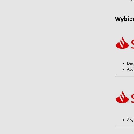
Wybier
Dec
Aby 
Aby 