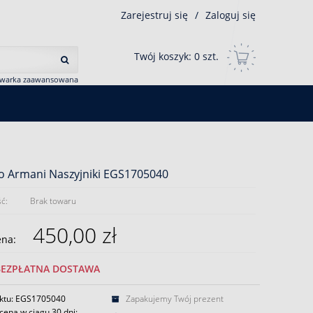
Zarejestruj się
/
Zaloguj się
Twój koszyk:
0
szt.
iwarka zaawansowana
o Armani Naszyjniki EGS1705040
ć:
Brak towaru
450,00 zł
ena:
BEZPŁATNA DOSTAWA
ktu: EGS1705040
Zapakujemy Twój prezent
cena w ciągu 30 dni: