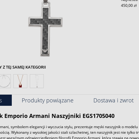
450,00 zł
Z TEJ SAMEJ KATEGORII
s
Produkty powiązane
Dostawa i zwrot
k
Emporio Armani
Naszyjniki EGS1705040
ani, symbolem elegancji i wyczucia stylu, prezentuje męski naszyjnik o modelu 
ością. Wykonany z wysokiej jakości stali szlachetnej, ten naszyjnik jest nie tylko
jest wyraźnym odzwierciedleniem filozofii Emporio Armani, która stawia na nowoc