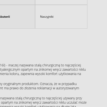
iżuterii
Naszyjniki
16l) - inaczej nazywana stalą chirurgiczną to najczęściej
tyalergicznym opartym na znikomej wręcz zawartości niklu
zmienia koloru, zapewnia wysoki komfort użytkowania na
ny oryginalnym produktom. Oznacza, że w przypadku
klient ma prawo do złożenia reklamacji w autoryzowanym
j nazywana stalą chirurgiczną to najczęściej używany przy
m opartym na znikomej wręcz zawartości niklu uczulać może
, zapewnia wysoki komfort użytkowania na długie lata