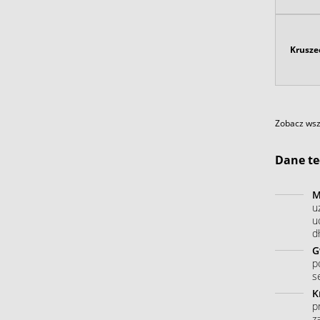
Krusze
Zobacz wszy
Dane te
M
u
u
dł
G
p
s
K
p
z