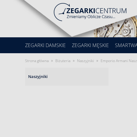
ZEGARKI DAMSKIE
ZEGARKI MĘSKIE
SMARTW
»
»
»
Strona główna
Biżuteria
Naszyjniki
Emporio Armani Nasz
Naszyjniki