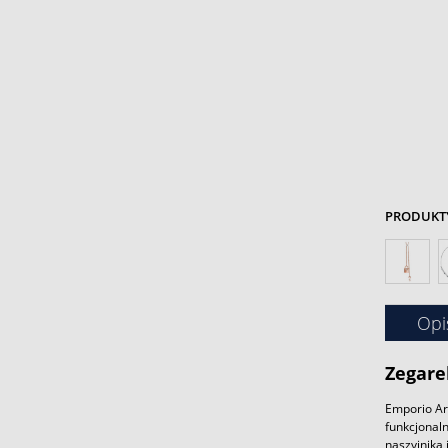
PRODUKTY 
Opi
Zegare
Emporio Arm
funkcjonaln
naszyjnika 