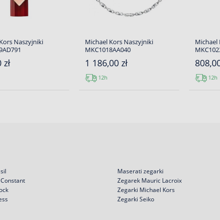
Kors Naszyjniki
Michael Kors Naszyjniki
Michael 
9AD791
MKC1018AA040
MKC102
 zł
1 186,00 zł
808,00
12h
12h
sil
Maserati zegarki
 Constant
Zegarek Mauric Lacroix
ock
Zegarki Michael Kors
ess
Zegarki Seiko