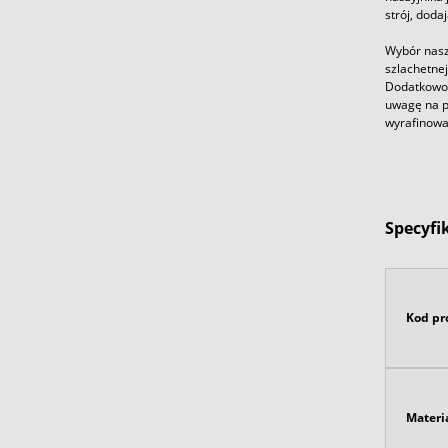
strój, doda
Wybór nasz
szlachetnej
Dodatkowo,
uwagę na pr
wyrafinowa
Specyfi
Kod pr
Materi