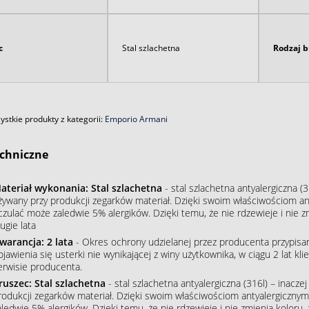
c
Stal szlachetna
Rodzaj b
stkie produkty z kategorii:
Emporio Armani
chniczne
ateriał wykonania: Stal szlachetna
- stal szlachetna antyalergiczna (3
żywany przy produkcji zegarków materiał. Dzięki swoim właściwościom an
czulać może zaledwie 5% alergików. Dzięki temu, że nie rdzewieje i nie 
ugie lata
warancja: 2 lata
- Okres ochrony udzielanej przez producenta przypisa
ojawienia się usterki nie wynikającej z winy użytkownika, w ciągu 2 lat 
erwisie producenta.
ruszec: Stal szlachetna
- stal szlachetna antyalergiczna (316l) – inacze
rodukcji zegarków materiał. Dzięki swoim właściwościom antyalergiczny
aledwie 5% alergików. Dzięki temu, że nie rdzewieje i nie zmienia koloru