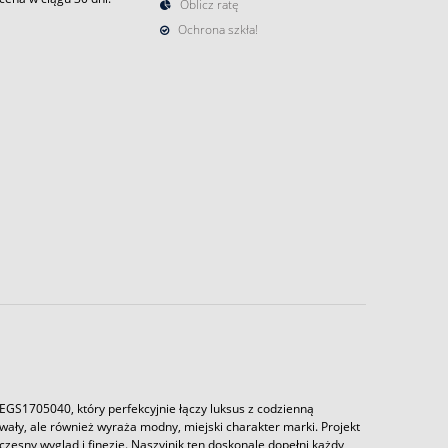
Oblicz ratę
Ochrona szkła!
EGS1705040, który perfekcyjnie łączy luksus z codzienną
 trwały, ale również wyraża modny, miejski charakter marki. Projekt
zesny wygląd i finezję. Naszyjnik ten doskonale dopełni każdy