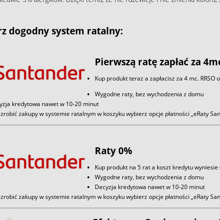
z dogodny system ratalny:
Pierwszą ratę zapłać za 4m
Kup produkt teraz a zapłacisz za 4 mc. RRSO 
Wygodne raty, bez wychodzenia z domu
yzja kredytowa nawet w 10-20 minut
zrobić zakupy w systemie ratalnym w koszyku wybierz opcje płatności „eRaty S
Raty 0%
Kup produkt na 5 rat a koszt kredytu wyniesie
Wygodne raty, bez wychodzenia z domu
Decyzja kredytowa nawet w 10-20 minut
zrobić zakupy w systemie ratalnym w koszyku wybierz opcje płatności „eRaty S