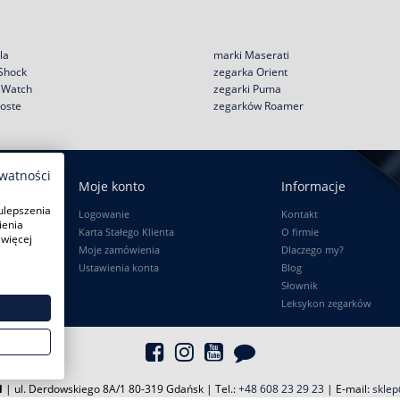
la
marki Maserati
 Shock
zegarka Orient
e Watch
zegarki Puma
coste
zegarków Roamer
ywatności
Moje konto
Informacje
ulepszenia
Logowanie
Kontakt
ienia
Karta Stałego Klienta
O firmie
 więcej
Moje zamówienia
Dlaczego my?
Ustawienia konta
Blog
Słownik
Leksykon zegarków
l
| ul. Derdowskiego 8A/1 80-319 Gdańsk
| Tel.:
+48 608 23 29 23
| E-mail:
sklep