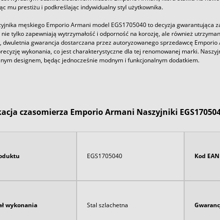
jąc mu prestiżu i podkreślając indywidualny styl użytkownika.
yjnika męskiego Emporio Armani model EGS1705040 to decyzja gwarantująca zado
 nie tylko zapewniają wytrzymałość i odporność na korozję, ale również utrzyma
 dwuletnia gwarancja dostarczana przez autoryzowanego sprzedawcę Emporio Ar
ecyzję wykonania, co jest charakterystyczne dla tej renomowanej marki. Naszyjn
nym designem, będąc jednocześnie modnym i funkcjonalnym dodatkiem.
kacja czasomierza Emporio Armani Naszyjniki EGS17050
oduktu
EGS1705040
Kod EAN
ał wykonania
Stal szlachetna
Gwaranc