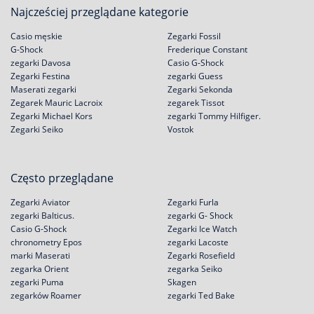
Najcześciej przeglądane kategorie
Casio męskie
Zegarki Fossil
G-Shock
Frederique Constant
zegarki Davosa
Casio G-Shock
Zegarki Festina
zegarki Guess
Maserati zegarki
Zegarki Sekonda
Zegarek Mauric Lacroix
zegarek Tissot
Zegarki Michael Kors
zegarki Tommy Hilfiger.
Zegarki Seiko
Vostok
Często przeglądane
Zegarki Aviator
Zegarki Furla
zegarki Balticus.
zegarki G- Shock
Casio G-Shock
Zegarki Ice Watch
chronometry Epos
zegarki Lacoste
marki Maserati
Zegarki Rosefield
zegarka Orient
zegarka Seiko
zegarki Puma
Skagen
zegarków Roamer
zegarki Ted Bake