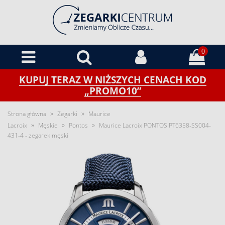
0
KUPUJ TERAZ W NIŻSZYCH CENACH KOD
„PROMO10”
»
»
Strona główna
Zegarki
Maurice
»
»
»
Lacroix
Męskie
Pontos
Maurice Lacroix PONTOS PT6358-SS004-
431-4 - zegarek męski