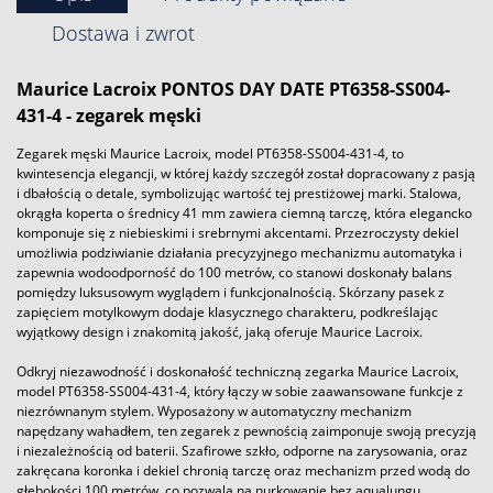
Dostawa i zwrot
Maurice Lacroix PONTOS DAY DATE PT6358-SS004-
431-4
- zegarek męski
Zegarek męski Maurice Lacroix, model PT6358-SS004-431-4, to
kwintesencja elegancji, w której każdy szczegół został dopracowany z pasją
i dbałością o detale, symbolizując wartość tej prestiżowej marki. Stalowa,
okrągła koperta o średnicy 41 mm zawiera ciemną tarczę, która elegancko
komponuje się z niebieskimi i srebrnymi akcentami. Przezroczysty dekiel
umożliwia podziwianie działania precyzyjnego mechanizmu automatyka i
zapewnia wodoodporność do 100 metrów, co stanowi doskonały balans
pomiędzy luksusowym wyglądem i funkcjonalnością. Skórzany pasek z
zapięciem motylkowym dodaje klasycznego charakteru, podkreślając
wyjątkowy design i znakomitą jakość, jaką oferuje Maurice Lacroix.
Odkryj niezawodność i doskonałość techniczną zegarka Maurice Lacroix,
model PT6358-SS004-431-4, który łączy w sobie zaawansowane funkcje z
niezrównanym stylem. Wyposażony w automatyczny mechanizm
napędzany wahadłem, ten zegarek z pewnością zaimponuje swoją precyzją
i niezależnością od baterii. Szafirowe szkło, odporne na zarysowania, oraz
zakręcana koronka i dekiel chronią tarczę oraz mechanizm przed wodą do
głębokości 100 metrów, co pozwala na nurkowanie bez aqualungu.