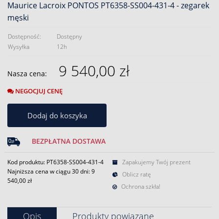
Maurice Lacroix PONTOS PT6358-SS004-431-4 - zegarek
męski
Dostępność:
Dostępny
Wysyłka
12h
9 540,00 zł
Nasza cena:
NEGOCJUJ CENĘ
Dodaj do koszyka
BEZPŁATNA DOSTAWA
Kod produktu: PT6358-SS004-431-4
Zapakujemy Twój prezent
Najniższa cena w ciągu 30 dni:
9
Oblicz ratę
540,00 zł
Ochrona szkła!
Opis
Produkty powiązane