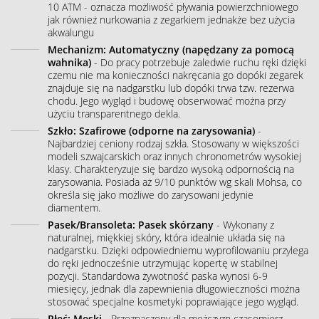
10 ATM - oznacza możliwość pływania powierzchniowego
jak również nurkowania z zegarkiem jednakże bez użycia
akwalungu
Mechanizm: Automatyczny (napędzany za pomocą
wahnika)
- Do pracy potrzebuje zaledwie ruchu ręki dzięki
czemu nie ma konieczności nakręcania go dopóki zegarek
znajduje się na nadgarstku lub dopóki trwa tzw. rezerwa
chodu. Jego wygląd i budowę obserwować można przy
użyciu transparentnego dekla.
Szkło: Szafirowe (odporne na zarysowania)
-
Najbardziej ceniony rodzaj szkła. Stosowany w większości
modeli szwajcarskich oraz innych chronometrów wysokiej
klasy. Charakteryzuje się bardzo wysoką odpornością na
zarysowania. Posiada aż 9/10 punktów wg skali Mohsa, co
określa się jako możliwe do zarysowani jedynie
diamentem.
Pasek/Bransoleta: Pasek skórzany
- Wykonany z
naturalnej, miękkiej skóry, która idealnie układa się na
nadgarstku. Dzięki odpowiedniemu wyprofilowaniu przylega
do ręki jednocześnie utrzymując kopertę w stabilnej
pozycji. Standardowa żywotność paska wynosi 6-9
miesięcy, jednak dla zapewnienia długowieczności można
stosować specjalne kosmetyki poprawiające jego wygląd.
Płeć: Męski
- Przeznaczony dla mężczyzn czasomierz