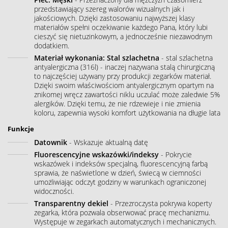
przedstawiający szereg walorów wizualnych jak i
jakościowych. Dzięki zastosowaniu najwyższej klasy
materiałów spełni oczekiwanie każdego Pana, który lubi
cieszyć się nietuzinkowym, a jednocześnie niezawodnym
dodatkiem.
Materiał wykonania: Stal szlachetna
- stal szlachetna
antyalergiczna (316l) - inaczej nazywana stalą chirurgiczną
to najczęściej używany przy produkcji zegarków materiał.
Dzięki swoim właściwościom antyalergicznym opartym na
znikomej wręcz zawartości niklu uczulać może zaledwie 5%
alergików. Dzięki temu, że nie rdzewieje i nie zmienia
koloru, zapewnia wysoki komfort użytkowania na długie lata
Funkcje
Datownik
- Wskazuje aktualną datę
Fluorescencyjne wskazówki/indeksy
- Pokrycie
wskazówek i indeksów specjalną, fluorescencyjną farbą
sprawia, że naświetlone w dzień, świecą w ciemności
umożliwiając odczyt godziny w warunkach ograniczonej
widoczności.
Transparentny dekiel
- Przezroczysta pokrywa koperty
zegarka, która pozwala obserwować pracę mechanizmu.
Występuje w zegarkach automatycznych i mechanicznych.