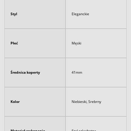
Styl
Eleganckie
Płeć
Męski
Średnica koperty
41mm
Kolor
Niebieski, Srebrny
Materiał wykonania
Stal szlachetna