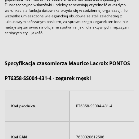
Fluorescencyjne wskazówki i indeksy zapewniają czytelność w każdych
warunkach, a funkcja datownika przyda się w codziennej organizacji. To
wszystko umieszczone w eleganckiej obudowie ze stali szlachetnej z
luksusowym skórzanym paskiem, za sprawą czego zegarek ten idealnie
nadaje się zarówno na oficjalne spotkania, jak i dla aktywnych mężczyzn
ceniących styl i jakość.
Specyfikacja czasomierza Maurice Lacroix PONTOS
PT6358-SS004-431-4 - zegarek męski
Kod produktu
PT6358-SS004-431-4
Kod EAN
7630020612506