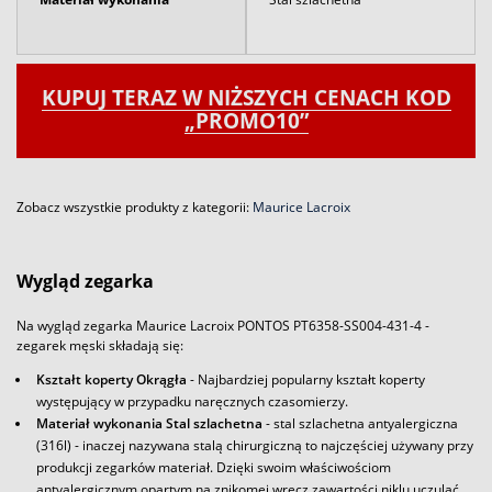
KUPUJ TERAZ W NIŻSZYCH CENACH KOD
„PROMO10”
Zobacz wszystkie produkty z kategorii:
Maurice Lacroix
Wygląd zegarka
Na wygląd zegarka Maurice Lacroix PONTOS PT6358-SS004-431-4 -
zegarek męski składają się:
Kształt koperty Okrągła
- Najbardziej popularny kształt koperty
występujący w przypadku naręcznych czasomierzy.
Materiał wykonania Stal szlachetna
- stal szlachetna antyalergiczna
(316l) - inaczej nazywana stalą chirurgiczną to najczęściej używany przy
produkcji zegarków materiał. Dzięki swoim właściwościom
antyalergicznym opartym na znikomej wręcz zawartości niklu uczulać