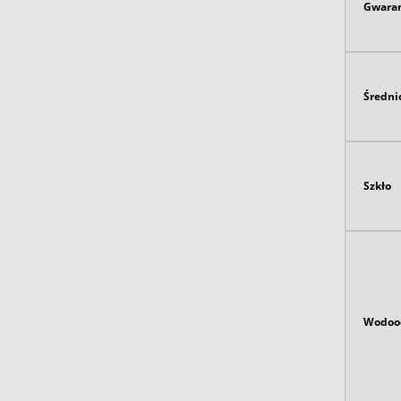
Gwaran
Średni
Szkło
Wodoo