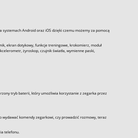
na systemach Android oraz iOS dzięki czemu możemy za pomocą
ownik, ekran dotykowy, funkcje treningowe, krokomierz, moduł
kcelerometr, żyroskop, czujnik światła, wymienne paski,
rzony tryb baterii, który umożliwia korzystanie z zegarka przez
p wydawać komendy zegarkowi, czy prowadzić rozmowy, teraz
a telefonu.