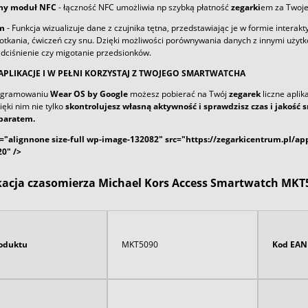
y moduł NFC
- łączność NFC umożliwia np szybką płatność
zegarki
em za Twoje
am
- Funkcja wizualizuje dane z czujnika tętna, przedstawiając je w formie inter
otkania, ćwiczeń czy snu. Dzięki możliwości porównywania danych z innymi użyt
dciśnienie czy migotanie przedsionków.
APLIKACJE I W PEŁNI KORZYSTAJ Z TWOJEGO SMARTWATCHA
rogramowaniu
Wear OS by Google
możesz pobierać na Twój
zegarek
liczne aplik
ęki nim nie tylko
skontrolujesz własną aktywność i sprawdzisz czas i jakość 
paratem.
="alignnone size-full wp-image-132082" src="https://
zegarki
centrum.pl/app
0" />
kacja czasomierza Michael Kors Access Smartwatch MKT5
oduktu
MKT5090
Kod EAN