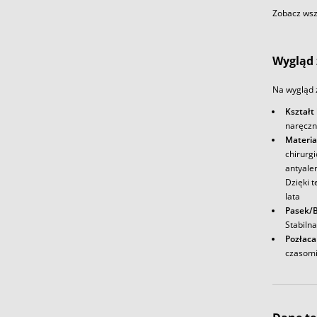
Zobacz wszy
Wygląd 
Na wygląd 
Kształt
naręczn
Materia
chirurg
antyale
Dzięki t
lata
Pasek/B
Stabiln
Pozłaca
czasomi