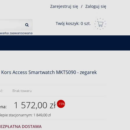
Zarejestruj się
/
Zaloguj się
Twój koszyk:
0
szt.
iwarka zaawansowana
 Kors Access Smartwatch MKT5090 - zegarek
ć:
Brak towaru
1 572,00 zł
-15%
ena:
lepie stacjonarnym: 1 849,00 zł
BEZPŁATNA DOSTAWA