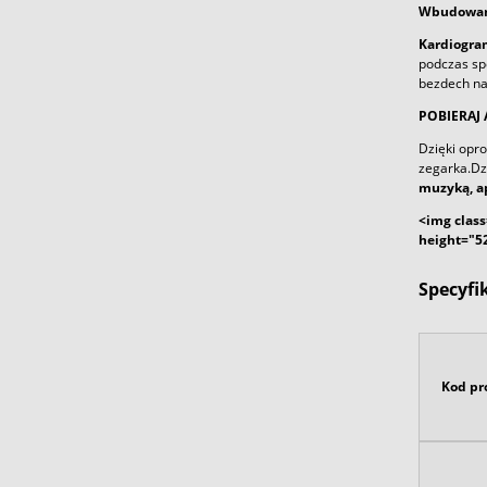
Wbudowan
Kardiogr
podczas sp
bezdech na
POBIERAJ 
Dzięki op
zegarka.Dzi
muzyką, a
<img class
height="52
Specyfi
Kod pr