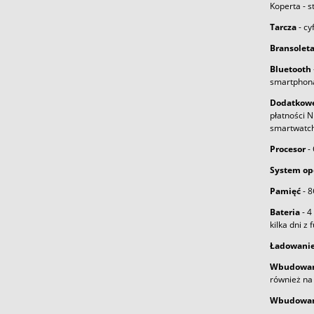
Koperta - s
Tarcza
- cy
Bransolet
Bluetooth
smartphona
Dodatkowe
płatności N
smartwatch
Procesor
-
System op
Pamięć
- 
Bateria
- 4
kilka dni z
Ładowanie
Wbudowany
również na 
Wbudowan