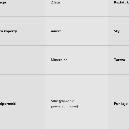
cja
2 lata
Kształt 
ca koperty
44mm
Styl
Mineralne
Tarcza
50m (pływanie
dporność
Funkcje
powierzchniowe)