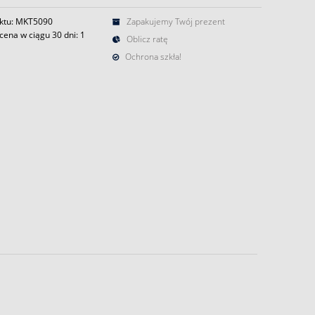
ktu: MKT5090
Zapakujemy Twój prezent
cena w ciągu 30 dni:
1
Oblicz ratę
Ochrona szkła!