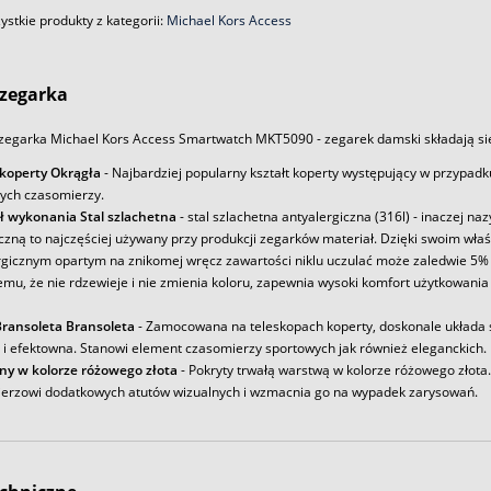
stkie produkty z kategorii:
Michael Kors Access
zegarka
zegarka Michael Kors Access Smartwatch MKT5090 - zegarek damski składają si
 koperty Okrągła
- Najbardziej popularny kształt koperty występujący w przypadk
ych czasomierzy.
ł wykonania Stal szlachetna
- stal szlachetna antyalergiczna (316l) - inaczej na
iczną to najczęściej używany przy produkcji zegarków materiał. Dzięki swoim wł
rgicznym opartym na znikomej wręcz zawartości niklu uczulać może zaledwie 5% 
emu, że nie rdzewieje i nie zmienia koloru, zapewnia wysoki komfort użytkowania
ransoleta Bransoleta
- Zamocowana na teleskopach koperty, doskonale układa s
a i efektowna. Stanowi element czasomierzy sportowych jak również eleganckich.
ny w kolorze różowego złota
- Pokryty trwałą warstwą w kolorze różowego złota
erzowi dodatkowych atutów wizualnych i wzmacnia go na wypadek zarysowań.