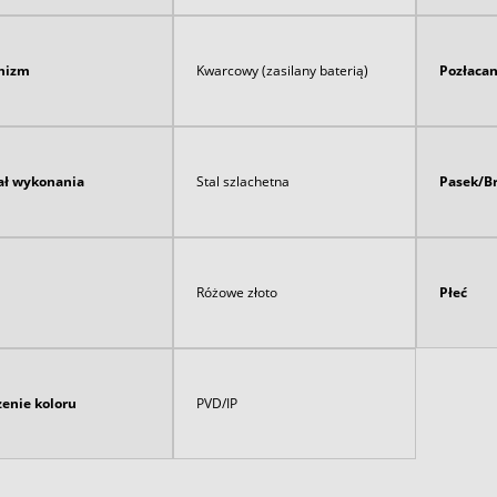
nizm
Kwarcowy (zasilany baterią)
Pozłaca
ał wykonania
Stal szlachetna
Pasek/B
Różowe złoto
Płeć
enie koloru
PVD/IP