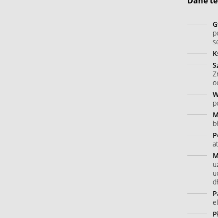
Dane te
G
p
s
K
S
Z
o
W
p
M
b
P
a
M
u
u
dł
P
e
P