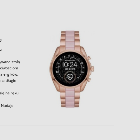
ę:
u
zywana stalą
aściwościom
alergików.
 na długie
ię na ręku.
. Nadaje