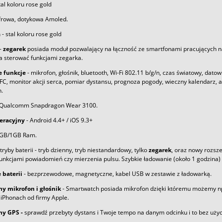
tal koloru rose gold
frowa, dotykowa Amoled.
a
- stal koloru rose gold
-
zegarek
posiada moduł pozwalający na łączność ze smartfonami pracujących 
 sterować funkcjami zegarka.
 funkcje
- mikrofon, głośnik, bluetooth, Wi-Fi 802.11 b/g/n, czas światowy, dat
FC, monitor akcji serca, pomiar dystansu, prognoza pogody, wieczny kalendarz, a
.
 Qualcomm Snapdragon Wear 3100.
eracyjny
- Android 4.4+ / iOS 9.3+
8GB/1GB Ram.
 tryby baterii - tryb dzienny, tryb niestandardowy, tylko
zegarek
, oraz nowy rozsze
 funkcjami powiadomień czy mierzenia pulsu. Szybkie ładowanie (około 1 godzina)
 baterii
- bezprzewodowe, magnetyczne, kabel USB w zestawie z ładowarką.
 mikrofon i głośnik
- Smartwatch posiada mikrofon dzięki któremu możemy n
iPhonach od firmy Apple.
y GPS -
sprawdź przebyty dystans i Twoje tempo na danym odcinku i to bez użyci