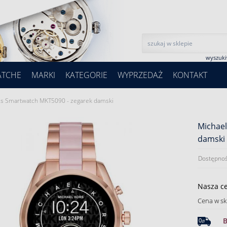
wyszuk
ATCHE
MARKI
KATEGORIE
WYPRZEDAŻ
KONTAKT
ss Smartwatch MKT5090 - zegarek damski
Michael
damski
Dostępnoś
Nasza c
Cena w sk