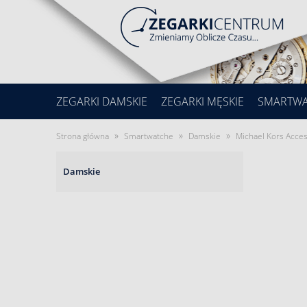
ZEGARKI DAMSKIE
ZEGARKI MĘSKIE
SMARTW
»
»
»
Strona główna
Smartwatche
Damskie
Michael Kors Acce
Damskie