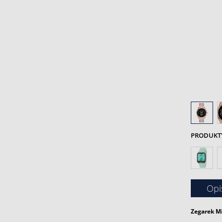
PRODUKTY 
Opi
Zegarek
Mi