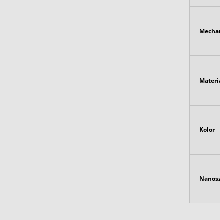
Mecha
Materi
Kolor
Nanosz