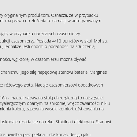
ny oryginalnym produktom. Oznacza, że w przypadku
klient ma prawo do złożenia reklamacji w autoryzowanym
pujący w przypadku naręcznych czasomierzy.
rodukcji czasomierzy. Posiada 4/10 punktów w skali Mohsa.
, jednakże jeśli chodzi o podatność na stłuczenia,
ności, wg której w czasomierzu można pływać
.
echanizmu, jego siłę napędową stanowi bateria. Margines
rze różowego złota. Nadaje czasomierzowi dodatkowych
16l) - inaczej nazywana stalą chirurgiczną to najczęściej
tyalergicznym opartym na znikomej wręcz zawartości niklu
zmienia koloru, zapewnia wysoki komfort użytkowania na
skonale układa się na ręku. Stabilna i efektowna. Stanowi
re uwielbia płeć piękna – doskonały design jak i