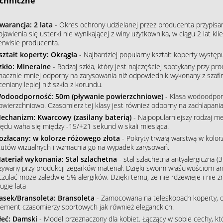
chniczne
warancja: 2 lata
- Okres ochrony udzielanej przez producenta przypisa
ojawienia się usterki nie wynikającej z winy użytkownika, w ciągu 2 lat 
erwisie producenta.
ształt koperty: Okrągła
- Najbardziej popularny kształt koperty wystę
zkło: Mineralne
- Rodzaj szkła, który jest najczęściej spotykany przy p
nacznie mniej odporny na zarysowania niż odpowiednik wykonany z szafiru
ceniany lepiej niż szkło z korundu.
odoodporność: 50m (pływanie powierzchniowe)
- Klasa wodoodpor
owierzchniowo. Czasomierz tej klasy jest również odporny na zachlapania
echanizm: Kwarcowy (zasilany baterią)
- Najpopularniejszy rodzaj m
łędu waha się między -15/+21 sekund w skali miesiąca.
ozłacany: w kolorze różowego złota
- Pokryty trwałą warstwą w kolo
tutów wizualnych i wzmacnia go na wypadek zarysowań.
ateriał wykonania: Stal szlachetna
- stal szlachetna antyalergiczna (3
żywany przy produkcji zegarków materiał. Dzięki swoim właściwościom an
czulać może zaledwie 5% alergików. Dzięki temu, że nie rdzewieje i nie 
ugie lata
asek/Bransoleta: Bransoleta
- Zamocowana na teleskopach koperty, do
lement czasomierzy sportowych jak również eleganckich.
łeć: Damski
- Model przeznaczony dla kobiet. Łączący w sobie cechy, któ