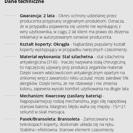
Dane techniczne
Gwarancja: 2 lata
- Okres ochrony udzielanej przez
producenta przypisany oryginalnym produktom. Oznacza,
że w przypadku pojawienia się usterki nie wynikającej z
winy użytkownika, w ciągu 2 lat klient ma prawo do złożenia
reklamacji w autoryzowanym serwisie producenta.
Kształt koperty: Okrągła
- Najbardziej popularny kształt
koperty występujący w przypadku naręcznych czasomierzy.
Materiał wykonania: Stal szlachetna
- stal szlachetna
antyalergiczna (316l) - inaczej nazywana stalą chirurgiczną
to najczęściej używany przy produkcji zegarków materiał.
Dzięki swoim właściwościom antyalergicznym opartym na
znikomej wręcz zawartości niklu uczulać może zaledwie 5%
alergików. Dzięki temu, że nie rdzewieje i nie zmienia
koloru, zapewnia wysoki komfort użytkowania na długie lata
Mechanizm: Kwarcowy (zasilany baterią)
-
Najpopularniejszy rodzaj mechanizmu, jego siłę napędową
stanowi bateria. Margines błędu waha się między -15/+21
sekund w skali miesiąca.
Pasek/Bransoleta: Bransoleta
- Zamocowana na
teleskopach koperty, doskonale układa się na ręku.
Stabilna i efektowna. Stanowi element czasomierzy