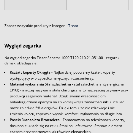
Zobacz wszystkie produkty z kategorii:
Tissot
Wygląd zegarka
Na wygląd zegarka Tissot Seastar 1000 T120.210.21.051.00 - zegarek
damski składają się:
Kształt koperty Okrągła
- Najbardziej popularny kształt koperty
występujący w przypadku naręcznych czasomierzy.
Materiał wykonania Stal szlachetna
- stal szlachetna antyalergiczna
(316l) - inaczej nazywana stalą chirurgiczną to najczęściej używany przy
produkcji zegarków materiał. Dzięki swoim właściwościom
antyalergicznym opartym na znikomej wręcz zawartości niklu uczulać
może zaledwie 5% alergików. Dzięki temu, że nie rdzewieje i nie
zmienia koloru, zapewnia wysoki komfort użytkowania na długie lata
Pasek/Bransoleta Bransoleta
- Zamocowana na teleskopach koperty,
doskonale układa się na ręku. Stabilna i efektowna. Stanowi element
czasomierzy sportowych jak również eleganckich.