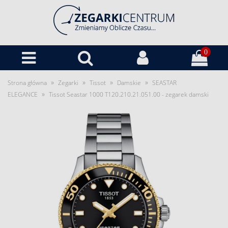
0
»
»
»
»
Strona główna
Zegarki
Tissot
Damskie
SEASTAR
»
ELEGANCE
Tissot Seastar 1000 T120.210.21.051.00 - zegarek damski