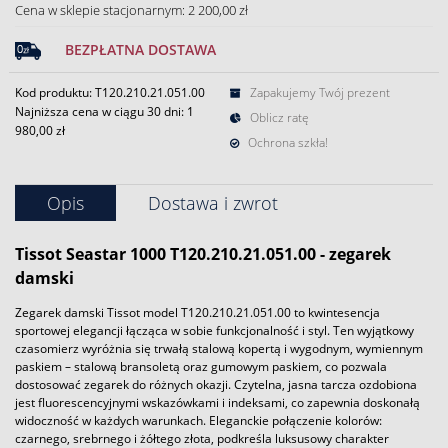
Cena w sklepie stacjonarnym: 2 200,00 zł
BEZPŁATNA DOSTAWA
Kod produktu: T120.210.21.051.00
Zapakujemy Twój prezent
Najniższa cena w ciągu 30 dni:
1
Oblicz ratę
980,00 zł
Ochrona szkła!
Opis
Dostawa i zwrot
Tissot Seastar 1000 T120.210.21.051.00 - zegarek
damski
Zegarek damski Tissot model T120.210.21.051.00 to kwintesencja
sportowej elegancji łącząca w sobie funkcjonalność i styl. Ten wyjątkowy
czasomierz wyróżnia się trwałą stalową kopertą i wygodnym, wymiennym
paskiem – stalową bransoletą oraz gumowym paskiem, co pozwala
dostosować zegarek do różnych okazji. Czytelna, jasna tarcza ozdobiona
jest fluorescencyjnymi wskazówkami i indeksami, co zapewnia doskonałą
widoczność w każdych warunkach. Eleganckie połączenie kolorów:
czarnego, srebrnego i żółtego złota, podkreśla luksusowy charakter