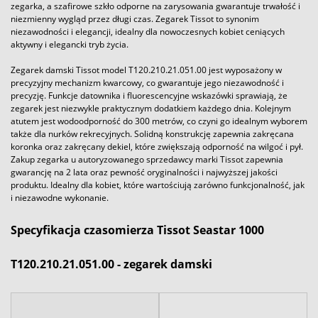
zegarka, a szafirowe szkło odporne na zarysowania gwarantuje trwałość i
niezmienny wygląd przez długi czas. Zegarek Tissot to synonim
niezawodności i elegancji, idealny dla nowoczesnych kobiet ceniących
aktywny i elegancki tryb życia.
Zegarek damski Tissot model T120.210.21.051.00 jest wyposażony w
precyzyjny mechanizm kwarcowy, co gwarantuje jego niezawodność i
precyzję. Funkcje datownika i fluorescencyjne wskazówki sprawiają, że
zegarek jest niezwykle praktycznym dodatkiem każdego dnia. Kolejnym
atutem jest wodoodporność do 300 metrów, co czyni go idealnym wyborem
także dla nurków rekrecyjnych. Solidną konstrukcję zapewnia zakręcana
koronka oraz zakręcany dekiel, które zwiększają odporność na wilgoć i pył.
Zakup zegarka u autoryzowanego sprzedawcy marki Tissot zapewnia
gwarancję na 2 lata oraz pewność oryginalności i najwyższej jakości
produktu. Idealny dla kobiet, które wartościują zarówno funkcjonalność, jak
i niezawodne wykonanie.
Specyfikacja czasomierza Tissot Seastar 1000
T120.210.21.051.00 - zegarek damski