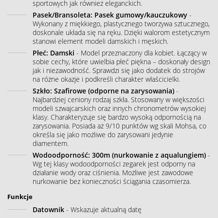
sportowych jak również eleganckich.
Pasek/Bransoleta: Pasek gumowy/kauczukowy
-
Wykonany z miękkiego, plastycznego tworzywa sztucznego,
doskonale układa się na ręku. Dzięki walorom estetycznym
stanowi element modeli damskich i męskich.
Płeć: Damski
- Model przeznaczony dla kobiet. Łączący w
sobie cechy, które uwielbia płeć piękna – doskonały design
jak i niezawodność. Sprawdzi się jako dodatek do strojów
na różne okazje i podkreśli charakter właścicielki.
Szkło: Szafirowe (odporne na zarysowania)
-
Najbardziej ceniony rodzaj szkła. Stosowany w większości
modeli szwajcarskich oraz innych chronometrów wysokiej
klasy. Charakteryzuje się bardzo wysoką odpornością na
zarysowania. Posiada aż 9/10 punktów wg skali Mohsa, co
określa się jako możliwe do zarysowani jedynie
diamentem.
Wodoodporność: 300m (nurkowanie z aqualungiem)
-
Wg tej klasy wodoodporności zegarek jest odporny na
działanie wody oraz ciśnienia. Możliwe jest zawodowe
nurkowanie bez konieczności ściągania czasomierza.
Funkcje
Datownik
- Wskazuje aktualną datę