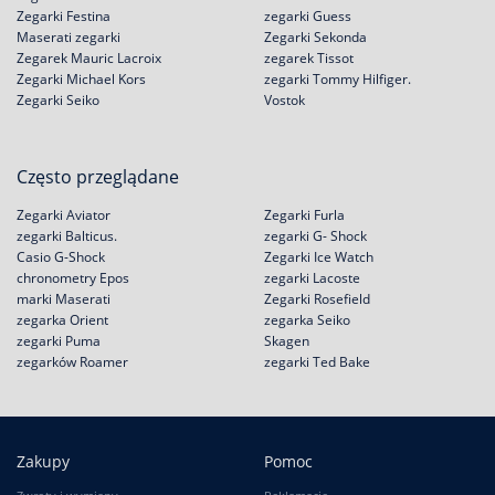
Zegarki Festina
zegarki Guess
Maserati zegarki
Zegarki Sekonda
Zegarek Mauric Lacroix
zegarek Tissot
Zegarki Michael Kors
zegarki Tommy Hilfiger.
Zegarki Seiko
Vostok
Często przeglądane
Zegarki Aviator
Zegarki Furla
zegarki Balticus.
zegarki G- Shock
Casio G-Shock
Zegarki Ice Watch
chronometry Epos
zegarki Lacoste
marki Maserati
Zegarki Rosefield
zegarka Orient
zegarka Seiko
zegarki Puma
Skagen
zegarków Roamer
zegarki Ted Bake
Zakupy
Pomoc