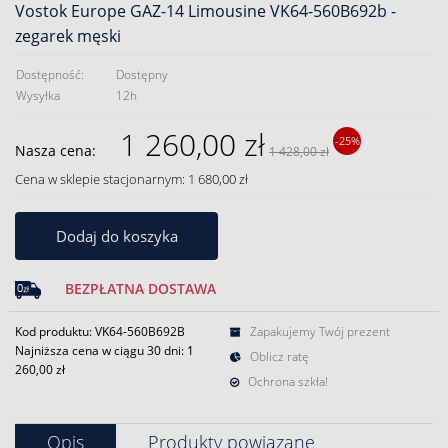
Vostok Europe GAZ-14 Limousine VK64-560B692b -
zegarek męski
Dostępność:
Dostępny
Wysyłka
12h
1 260,00 zł
-25%
Nasza cena:
1 428,00 zł
Cena w sklepie stacjonarnym: 1 680,00 zł
Dodaj do koszyka
BEZPŁATNA DOSTAWA
Kod produktu: VK64-560B692B
Zapakujemy Twój prezent
Najniższa cena w ciągu 30 dni:
1
Oblicz ratę
260,00 zł
Ochrona szkła!
Opis
Produkty powiązane