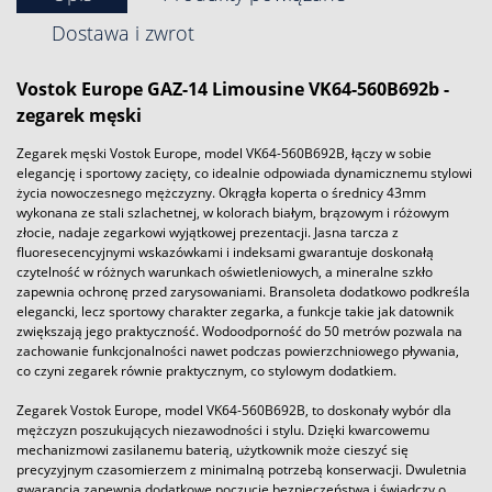
Dostawa i zwrot
Vostok
Europe GAZ-14 Limousine VK64-560B692b -
zegarek męski
Zegarek męski Vostok Europe, model VK64-560B692B, łączy w sobie
elegancję i sportowy zacięty, co idealnie odpowiada dynamicznemu stylowi
życia nowoczesnego mężczyzny. Okrągła koperta o średnicy 43mm
wykonana ze stali szlachetnej, w kolorach białym, brązowym i różowym
złocie, nadaje zegarkowi wyjątkowej prezentacji. Jasna tarcza z
fluoresecencyjnymi wskazówkami i indeksami gwarantuje doskonałą
czytelność w różnych warunkach oświetleniowych, a mineralne szkło
zapewnia ochronę przed zarysowaniami. Bransoleta dodatkowo podkreśla
elegancki, lecz sportowy charakter zegarka, a funkcje takie jak datownik
zwiększają jego praktyczność. Wodoodporność do 50 metrów pozwala na
zachowanie funkcjonalności nawet podczas powierzchniowego pływania,
co czyni zegarek równie praktycznym, co stylowym dodatkiem.
Zegarek Vostok Europe, model VK64-560B692B, to doskonały wybór dla
mężczyzn poszukujących niezawodności i stylu. Dzięki kwarcowemu
mechanizmowi zasilanemu baterią, użytkownik może cieszyć się
precyzyjnym czasomierzem z minimalną potrzebą konserwacji. Dwuletnia
gwarancja zapewnia dodatkowe poczucie bezpieczeństwa i świadczy o