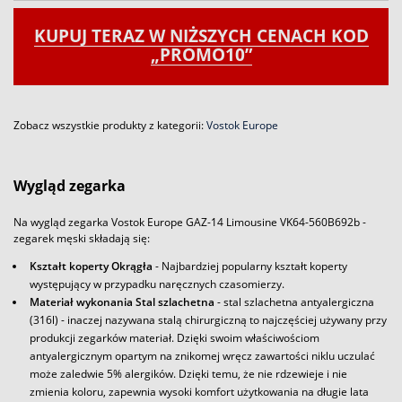
KUPUJ TERAZ W NIŻSZYCH CENACH KOD
„PROMO10”
Zobacz wszystkie produkty z kategorii:
Vostok Europe
Wygląd zegarka
Na wygląd zegarka Vostok Europe GAZ-14 Limousine VK64-560B692b -
zegarek męski składają się:
Kształt koperty Okrągła
- Najbardziej popularny kształt koperty
występujący w przypadku naręcznych czasomierzy.
Materiał wykonania Stal szlachetna
- stal szlachetna antyalergiczna
(316l) - inaczej nazywana stalą chirurgiczną to najczęściej używany przy
produkcji zegarków materiał. Dzięki swoim właściwościom
antyalergicznym opartym na znikomej wręcz zawartości niklu uczulać
może zaledwie 5% alergików. Dzięki temu, że nie rdzewieje i nie
zmienia koloru, zapewnia wysoki komfort użytkowania na długie lata