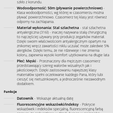
szkło z korundu.
Wodoodporność: 50m (pływanie powierzchniowe)
-
Klasa wodoodporności, wg której w czasomierzu można
pływać powierzchniowo. Czasomierz tej klasy jest również
odporny na zachlapania.
Materiał wykonania: Stal szlachetna
- stal szlachetna
antyalergiczna (316l) - inaczej nazywana stalą chirurgiczną
to najczęściej używany przy produkcji zegarków materiał.
Dzięki swoim właściwościom antyalergicznym opartym na
znikomej wręcz zawartości niklu uczulać może zaledwie 5%
alergików. Dzięki temu, że nie rdzewieje i nie zmienia
koloru, zapewnia wysoki komfort użytkowania na długie lata
Płeć: Męski
- Przeznaczony dla mężczyzn czasomierz
przedstawiający szereg walorów wizualnych jak i
jakościowych. Dzięki zastosowaniu najwyższej klasy
materiałów spełni oczekiwanie każdego Pana, który lubi
cieszyć się nietuzinkowym, a jednocześnie niezawodnym
dodatkiem.
Funkcje
Datownik
- Wskazuje aktualną datę
Fluorescencyjne wskazówki/indeksy
- Pokrycie
wskazówek i indeksów specjalną, fluorescencyjną farbą