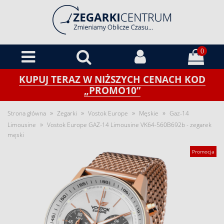
0
KUPUJ TERAZ W NIŻSZYCH CENACH KOD
„PROMO10”
»
»
»
»
Strona główna
Zegarki
Vostok Europe
Męskie
Gaz-14
»
Limousine
Vostok Europe GAZ-14 Limousine VK64-560B692b - zegarek
męski
Promocja