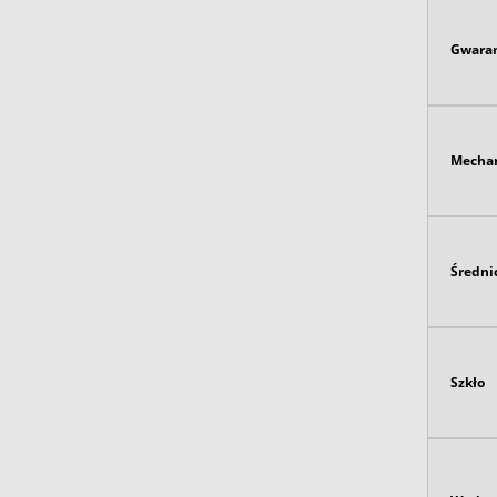
Gwaran
Mecha
Średni
Szkło