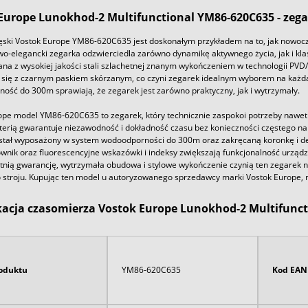
Europe Lunokhod-2 Multifunctional YM86-620C635 - zega
ski Vostok Europe YM86-620C635 jest doskonałym przykładem na to, jak nowocz
wo-elegancki zegarka odzwierciedla zarówno dynamikę aktywnego życia, jak i klas
a z wysokiej jakości stali szlachetnej znanym wykończeniem w technologii PVD/
się z czarnym paskiem skórzanym, co czyni zegarek idealnym wyborem na każd
ość do 300m sprawiają, że zegarek jest zarówno praktyczny, jak i wytrzymały.
ope model YM86-620C635 to zegarek, który technicznie zaspokoi potrzeby naw
aterią gwarantuje niezawodność i dokładność czasu bez konieczności częstego na
stał wyposażony w system wodoodporności do 300m oraz zakręcaną koronkę i dek
wnik oraz fluorescencyjne wskazówki i indeksy zwiększają funkcjonalność urządzen
etnią gwarancję, wytrzymała obudowa i stylowe wykończenie czynią ten zegarek
 stroju. Kupując ten model u autoryzowanego sprzedawcy marki Vostok Europe, m
kacja czasomierza Vostok Europe Lunokhod-2 Multifunct
oduktu
YM86-620C635
Kod EAN