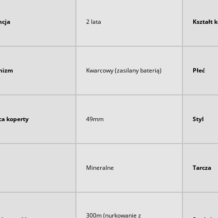
cja
2 lata
Kształt 
nizm
Kwarcowy (zasilany baterią)
Płeć
ca koperty
49mm
Styl
Mineralne
Tarcza
300m (nurkowanie z