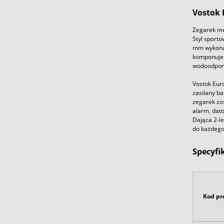
Vostok
Zegarek mę
Styl sporto
mm wykonan
komponuje 
wodoodporn
Vostok Eur
zasilany b
zegarek zo
alarm, dato
Dająca 2-l
do każdego
Specyfi
Kod pr