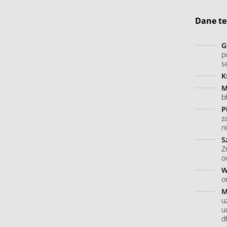
Dane te
G
p
s
K
M
b
P
z
n
S
Z
o
W
o
M
u
u
dł