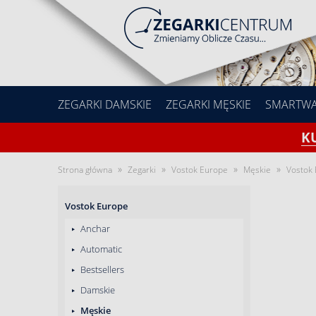
ZEGARKI DAMSKIE
ZEGARKI MĘSKIE
SMARTW
K
»
»
»
»
Strona główna
Zegarki
Vostok Europe
Męskie
Vostok 
Vostok Europe
Anchar
Automatic
Bestsellers
Damskie
Męskie