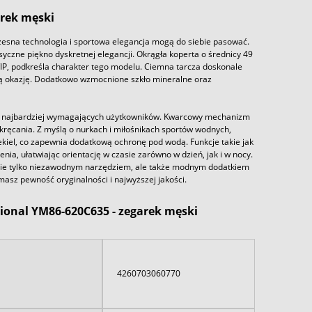
rek męski
esna technologia i sportowa elegancja mogą do siebie pasować.
yczne piękno dyskretnej elegancji. Okrągła koperta o średnicy 49
IP, podkreśla charakter tego modelu. Ciemna tarcza doskonale
ą okazję. Dodatkowo wzmocnione szkło mineralne oraz
et najbardziej wymagających użytkowników. Kwarcowy mechanizm
kręcania. Z myślą o nurkach i miłośnikach sportów wodnych,
iel, co zapewnia dodatkową ochronę pod wodą. Funkcje takie jak
ia, ułatwiając orientację w czasie zarówno w dzień, jak i w nocy.
 nie tylko niezawodnym narzędziem, ale także modnym dodatkiem
asz pewność oryginalności i najwyższej jakości.
ional YM86-620C635 - zegarek męski
4260703060770