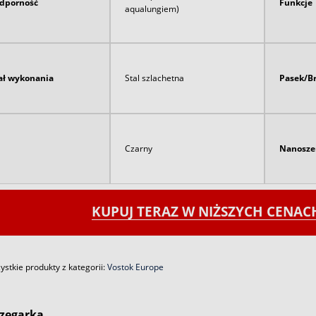
dporność
Funkcje
aqualungiem)
ał wykonania
Stal szlachetna
Pasek/B
Czarny
Nanosze
KUPUJ TERAZ W NIŻSZYCH CENA
stkie produkty z kategorii:
Vostok Europe
zegarka