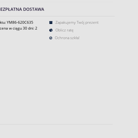
BEZPŁATNA DOSTAWA
ktu: YM86-620C635
Zapakujemy Twój prezent
cena w ciągu 30 dni:
2
Oblicz ratę
Ochrona szkła!