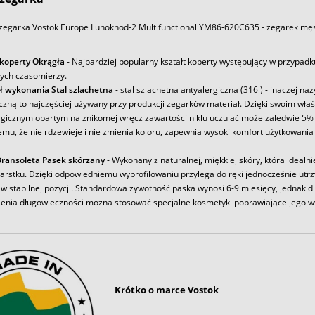
zegarka Vostok Europe Lunokhod-2 Multifunctional YM86-620C635 - zegarek męs
 koperty Okrągła
- Najbardziej popularny kształt koperty występujący w przypadk
ych czasomierzy.
ł wykonania Stal szlachetna
- stal szlachetna antyalergiczna (316l) - inaczej na
iczną to najczęściej używany przy produkcji zegarków materiał. Dzięki swoim wł
rgicznym opartym na znikomej wręcz zawartości niklu uczulać może zaledwie 5% 
emu, że nie rdzewieje i nie zmienia koloru, zapewnia wysoki komfort użytkowania
ransoleta Pasek skórzany
- Wykonany z naturalnej, miękkiej skóry, która idealni
arstku. Dzięki odpowiedniemu wyprofilowaniu przylega do ręki jednocześnie utr
w stabilnej pozycji. Standardowa żywotność paska wynosi 6-9 miesięcy, jednak d
enia długowieczności można stosować specjalne kosmetyki poprawiające jego w
Krótko o marce Vostok