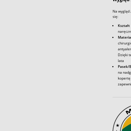
Na wygląd 
się:
Kształt
naręczn
Materia
chirurg
antyale
Dzięki t
lata
Pasek/B
na nadg
kopertę 
zapewni