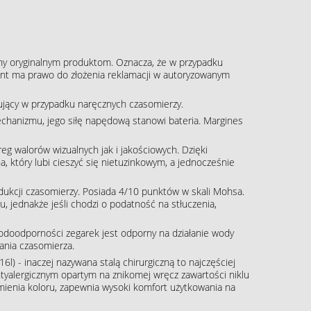
ny oryginalnym produktom. Oznacza, że w przypadku
klient ma prawo do złożenia reklamacji w autoryzowanym
pujący w przypadku naręcznych czasomierzy.
echanizmu, jego siłę napędową stanowi bateria. Margines
g walorów wizualnych jak i jakościowych. Dzięki
, który lubi cieszyć się nietuzinkowym, a jednocześnie
rodukcji czasomierzy. Posiada 4/10 punktów w skali Mohsa.
, jednakże jeśli chodzi o podatność na stłuczenia,
wodoodporności zegarek jest odporny na działanie wody
ania czasomierza.
16l) - inaczej nazywana stalą chirurgiczną to najczęściej
tyalergicznym opartym na znikomej wręcz zawartości niklu
zmienia koloru, zapewnia wysoki komfort użytkowania na