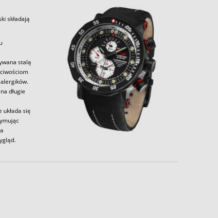
ki składają
u
zywana stalą
aściwościom
alergików.
 na długie
e układa się
zymując
la
ygląd.