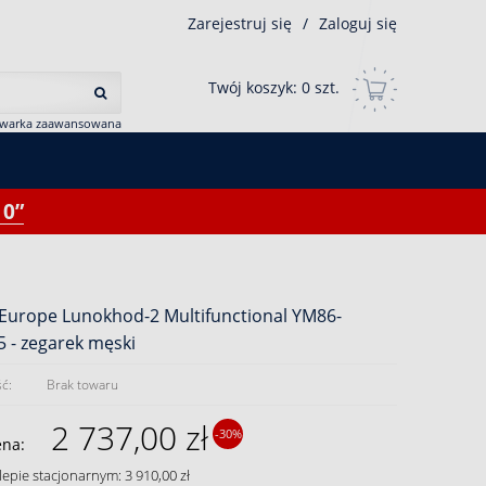
Zarejestruj się
/
Zaloguj się
Twój koszyk:
0
szt.
iwarka zaawansowana
0”
Europe Lunokhod-2 Multifunctional YM86-
 - zegarek męski
ć:
Brak towaru
2 737,00 zł
-30%
ena:
lepie stacjonarnym: 3 910,00 zł