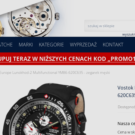
wyszuk
ATCHE
MARKI
KATEGORIE
WYPRZEDAŻ
KONTAKT
UPUJ TERAZ W NIŻSZYCH CENACH KOD „PROMO1
Europe Lunokhod-2 Multifunctional YM86-620C635 - zegarek męski
Vostok 
620C635
Dostępnoś
Nasza c
Cena w sk