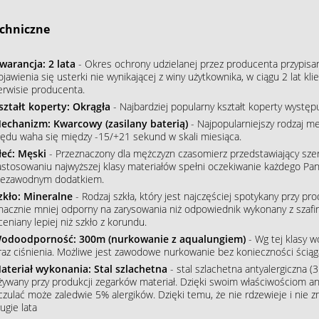
chniczne
warancja: 2 lata
- Okres ochrony udzielanej przez producenta przypisa
ojawienia się usterki nie wynikającej z winy użytkownika, w ciągu 2 lat 
erwisie producenta.
ształt koperty: Okrągła
- Najbardziej popularny kształt koperty wystę
echanizm: Kwarcowy (zasilany baterią)
- Najpopularniejszy rodzaj m
łędu waha się między -15/+21 sekund w skali miesiąca.
łeć: Męski
- Przeznaczony dla mężczyzn czasomierz przedstawiający szere
astosowaniu najwyższej klasy materiałów spełni oczekiwanie każdego Pana
iezawodnym dodatkiem.
zkło: Mineralne
- Rodzaj szkła, który jest najczęściej spotykany przy p
nacznie mniej odporny na zarysowania niż odpowiednik wykonany z szafiru
ceniany lepiej niż szkło z korundu.
odoodporność: 300m (nurkowanie z aqualungiem)
- Wg tej klasy 
raz ciśnienia. Możliwe jest zawodowe nurkowanie bez konieczności ściąg
ateriał wykonania: Stal szlachetna
- stal szlachetna antyalergiczna (3
żywany przy produkcji zegarków materiał. Dzięki swoim właściwościom an
czulać może zaledwie 5% alergików. Dzięki temu, że nie rdzewieje i nie 
ugie lata