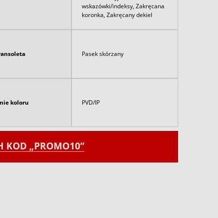
wskazówki/indeksy, Zakręcana
koronka, Zakręcany dekiel
ransoleta
Pasek skórzany
nie koloru
PVD/IP
CH KOD „PROMO10”