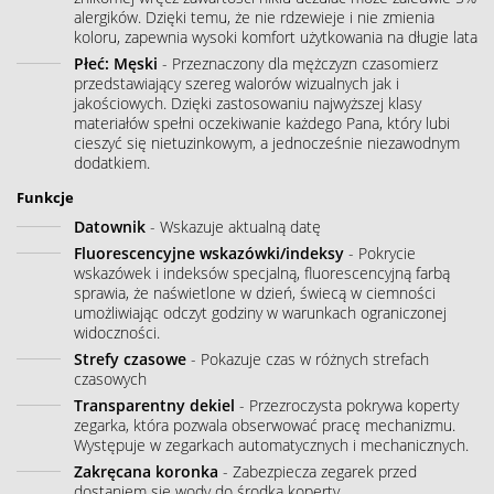
alergików. Dzięki temu, że nie rdzewieje i nie zmienia
koloru, zapewnia wysoki komfort użytkowania na długie lata
Płeć: Męski
- Przeznaczony dla mężczyzn czasomierz
przedstawiający szereg walorów wizualnych jak i
jakościowych. Dzięki zastosowaniu najwyższej klasy
materiałów spełni oczekiwanie każdego Pana, który lubi
cieszyć się nietuzinkowym, a jednocześnie niezawodnym
dodatkiem.
Funkcje
Datownik
- Wskazuje aktualną datę
Fluorescencyjne wskazówki/indeksy
- Pokrycie
wskazówek i indeksów specjalną, fluorescencyjną farbą
sprawia, że naświetlone w dzień, świecą w ciemności
umożliwiając odczyt godziny w warunkach ograniczonej
widoczności.
Strefy czasowe
- Pokazuje czas w różnych strefach
czasowych
Transparentny dekiel
- Przezroczysta pokrywa koperty
zegarka, która pozwala obserwować pracę mechanizmu.
Występuje w zegarkach automatycznych i mechanicznych.
Zakręcana koronka
- Zabezpiecza zegarek przed
dostaniem się wody do środka koperty