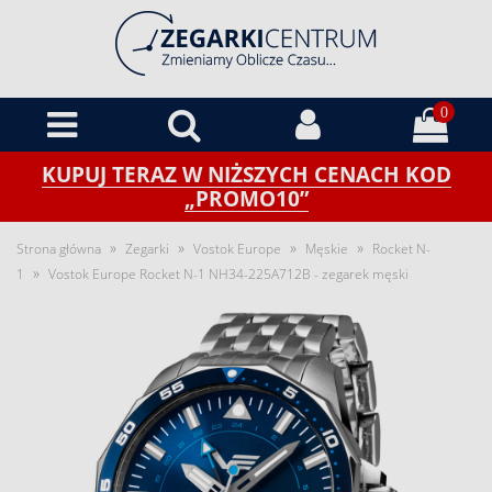
0
KUPUJ TERAZ W NIŻSZYCH CENACH KOD
„PROMO10”
»
»
»
»
Strona główna
Zegarki
Vostok Europe
Męskie
Rocket N-
»
1
Vostok Europe Rocket N-1 NH34-225A712B - zegarek męski