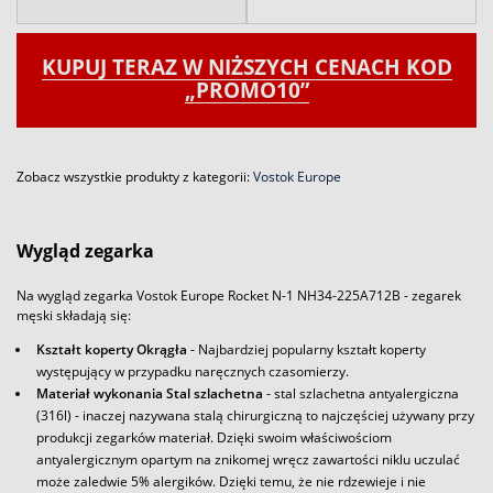
KUPUJ TERAZ W NIŻSZYCH CENACH KOD
„PROMO10”
Zobacz wszystkie produkty z kategorii:
Vostok Europe
Wygląd zegarka
Na wygląd zegarka Vostok Europe Rocket N-1 NH34-225A712B - zegarek
męski składają się:
Kształt koperty Okrągła
- Najbardziej popularny kształt koperty
występujący w przypadku naręcznych czasomierzy.
Materiał wykonania Stal szlachetna
- stal szlachetna antyalergiczna
(316l) - inaczej nazywana stalą chirurgiczną to najczęściej używany przy
produkcji zegarków materiał. Dzięki swoim właściwościom
antyalergicznym opartym na znikomej wręcz zawartości niklu uczulać
może zaledwie 5% alergików. Dzięki temu, że nie rdzewieje i nie