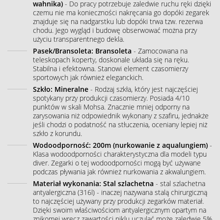
wahnika)
- Do pracy potrzebuje zaledwie ruchu ręki dzięki
czemu nie ma konieczności nakręcania go dopóki zegarek
znajduje się na nadgarstku lub dopóki trwa tzw. rezerwa
chodu. Jego wygląd i budowę obserwować można przy
użyciu transparentnego dekla.
Pasek/Bransoleta: Bransoleta
- Zamocowana na
teleskopach koperty, doskonale układa się na ręku.
Stabilna i efektowna. Stanowi element czasomierzy
sportowych jak również eleganckich.
Szkło: Mineralne
- Rodzaj szkła, który jest najczęściej
spotykany przy produkcji czasomierzy. Posiada 4/10
punktów w skali Mohsa. Znacznie mniej odporny na
zarysowania niż odpowiednik wykonany z szafiru, jednakże
jeśli chodzi o podatność na stłuczenia, oceniany lepiej niż
szkło z korundu.
Wodoodporność: 200m (nurkowanie z aqualungiem)
-
Klasa wodoodporności charakterystyczna dla modeli typu
diver. Zegarki o tej wodoodporności mogą być używane
podczas pływania jak również nurkowania z akwalungiem.
Materiał wykonania: Stal szlachetna
- stal szlachetna
antyalergiczna (316l) - inaczej nazywana stalą chirurgiczną
to najczęściej używany przy produkcji zegarków materiał.
Dzięki swoim właściwościom antyalergicznym opartym na
znikomej wręcz zawartości niklu uczulać może zaledwie 5%