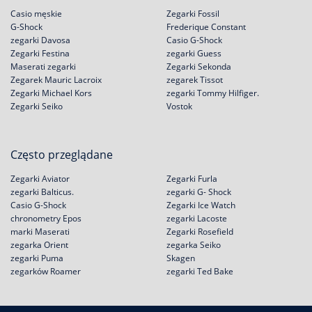
Casio męskie
Zegarki Fossil
G-Shock
Frederique Constant
zegarki Davosa
Casio G-Shock
Zegarki Festina
zegarki Guess
Maserati zegarki
Zegarki Sekonda
Zegarek Mauric Lacroix
zegarek Tissot
Zegarki Michael Kors
zegarki Tommy Hilfiger.
Zegarki Seiko
Vostok
Często przeglądane
Zegarki Aviator
Zegarki Furla
zegarki Balticus.
zegarki G- Shock
Casio G-Shock
Zegarki Ice Watch
chronometry Epos
zegarki Lacoste
marki Maserati
Zegarki Rosefield
zegarka Orient
zegarka Seiko
zegarki Puma
Skagen
zegarków Roamer
zegarki Ted Bake