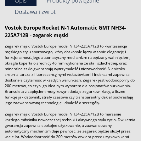
Opis
Produkty powiązane
Dostawa i zwrot
Vostok
Europe Rocket N-1 Automatic GMT NH34-
225A712B - zegarek męski
Zegarek męski Vostok Europe model NH34-225A712B to kwintesencja
męskiego stylu sportowego, który doskonale łączy w sobie elegancję i
funkcjonalność. Jego automatyczny mechanizm napędzany wahnięciem,
okrągła koperta o średnicy 46 mm wykonana ze stali szlachetnej, oraz
mineralne szkło gwarantują wytrzymałość i niezawodność. Niebiesko-
srebrna tarcza z fluorescencyjnymi wskazówkami i indeksami zapewnia
doskonałą czytelność w każdych warunkach. Zegarek jest wodoodporny do
200 metrów, co czyni go idealnym wyborem dla pasjonatów nurkowania.
Bransoleta z zapięciem motylkowym dodaje zegarkowi klasy, a liczne
funkcje jak datownik, strefy czasowe czy transparentny dekiel podkreślają
jego zaawansowaną technologię i dbałość o szczegóły.
Zegarek męski Vostok Europe model NH34-225A712B to marzenie
każdego miłośnika nowoczesnej techniki i aktywnego stylu życia. Dwuletnia
gwarancja zapewnia spokojne użytkowanie, a zaawansowany
automatyczny mechanizm daje pewność, że zegarek będzie służył przez
wiele lat. Wodoodporność do 200 metrów otwiera przed użytkownikami