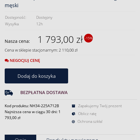
męski
Dostępność:
Dostępny
Wysyłka
12h
1 793,00 zł
-15%
Nasza cena:
Cena w sklepie stacjonarnym: 2 110,00 zł
NEGOCJUJ CENĘ
Dodaj do koszyka
BEZPŁATNA DOSTAWA
Kod produktu: NH34-225A712B
Zapakujemy Twój prezent
Najniższa cena w ciągu 30 dni:
1
Oblicz ratę
793,00 zł
Ochrona szkła!