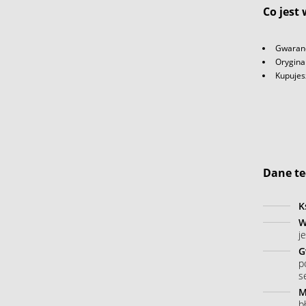
Co jest
Gwaranc
Orygina
Kupujes
Dane te
K
W
j
G
p
s
M
b