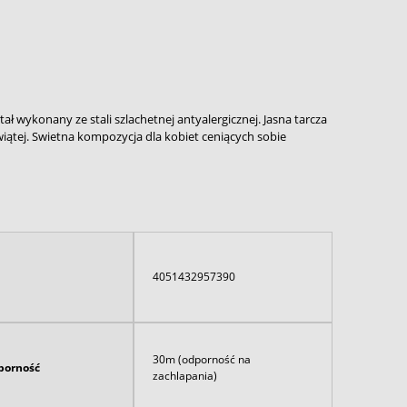
ał wykonany ze stali szlachetnej antyalergicznej. Jasna tarcza
ewiątej. Swietna kompozycja dla kobiet ceniących sobie
4051432957390
30m (odporność na
orność
zachlapania)