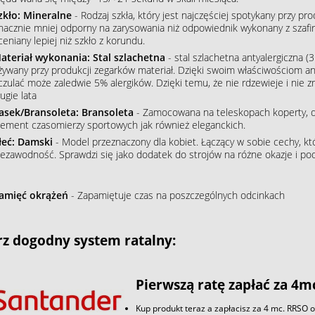
zkło: Mineralne
- Rodzaj szkła, który jest najczęściej spotykany przy p
nacznie mniej odporny na zarysowania niż odpowiednik wykonany z szafiru
ceniany lepiej niż szkło z korundu.
ateriał wykonania: Stal szlachetna
- stal szlachetna antyalergiczna (3
żywany przy produkcji zegarków materiał. Dzięki swoim właściwościom an
czulać może zaledwie 5% alergików. Dzięki temu, że nie rdzewieje i nie 
ugie lata
asek/Bransoleta: Bransoleta
- Zamocowana na teleskopach koperty, do
lement czasomierzy sportowych jak również eleganckich.
łeć: Damski
- Model przeznaczony dla kobiet. Łączący w sobie cechy, któ
iezawodność. Sprawdzi się jako dodatek do strojów na różne okazje i podkr
amięć okrążeń
- Zapamiętuje czas na poszczególnych odcinkach
z dogodny system ratalny:
Pierwszą ratę zapłać za 4m
Kup produkt teraz a zapłacisz za 4 mc. RRSO 