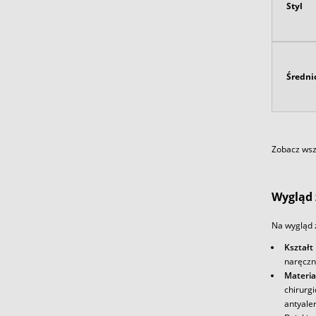
Styl
Średni
Zobacz wszy
Wygląd 
Na wygląd 
Kształt
naręczn
Materia
chirurg
antyale