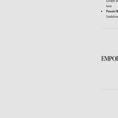
Dzięki t
lata
Pasek/B
Stabiln