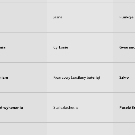
Jasna
Funkcje
nia
Cyrkonie
Gwaranc
nizm
Kwarcowy (zasilany baterią)
Szkło
ał wykonania
Stal szlachetna
Pasek/B