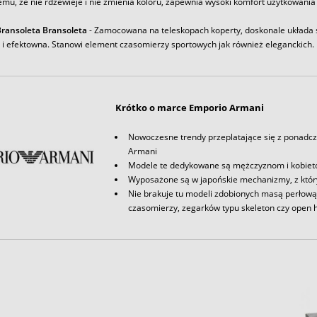
emu, że nie rdzewieje i nie zmienia koloru, zapewnia wysoki komfort użytkowania
ransoleta Bransoleta
- Zamocowana na teleskopach koperty, doskonale układa s
a i efektowna. Stanowi element czasomierzy sportowych jak również eleganckich.
Krótko o marce Emporio Armani
Nowoczesne trendy przeplatające się z ponadc
Armani
Modele te dedykowane są mężczyznom i kobieto
Wyposażone są w japońskie mechanizmy, z który
Nie brakuje tu modeli zdobionych masą perłową
czasomierzy, zegarków typu skeleton czy open 