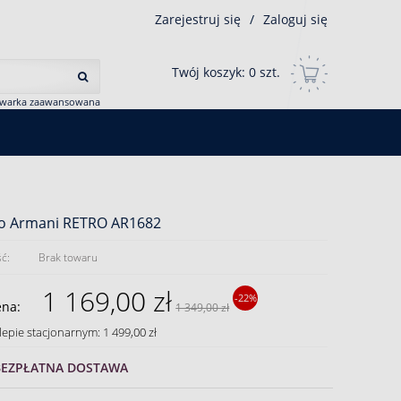
Zarejestruj się
/
Zaloguj się
Twój koszyk:
0
szt.
iwarka zaawansowana
o Armani RETRO AR1682
ć:
Brak towaru
1 169,00 zł
-22%
ena:
1 349,00 zł
lepie stacjonarnym: 1 499,00 zł
BEZPŁATNA DOSTAWA