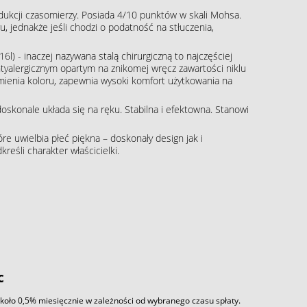
rodukcji czasomierzy. Posiada 4/10 punktów w skali Mohsa.
, jednakże jeśli chodzi o podatność na stłuczenia,
16l) - inaczej nazywana stalą chirurgiczną to najczęściej
tyalergicznym opartym na znikomej wręcz zawartości niklu
zmienia koloru, zapewnia wysoki komfort użytkowania na
skonale układa się na ręku. Stabilna i efektowna. Stanowi
re uwielbia płeć piękna – doskonały design jak i
eśli charakter właścicielki.
c
około 0,5% miesięcznie w zależności od wybranego czasu spłaty.