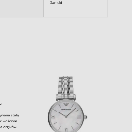
Damski
u
zywana stalą
aściwościom
alergików.