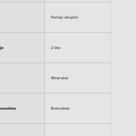
Pamięć okrążeń
ja
2 lata
Mineralne
ransoleta
Bransoleta