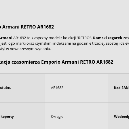
o Armani
RETRO AR1682
Armani
AR1692 to klasyczny model z kolekcji "RETRO".
Damski
zegarek
zost
jest logo marki oraz rzymskimi indeksami na godzinie trzeciej, szóstej i dzi
 styl w nowoczesnym wydaniu.
kacja czasomierza Emporio Armani RETRO AR1682
oduktu
AR1682
Kod EAN
 koperty
Okrągła
Wodoodp