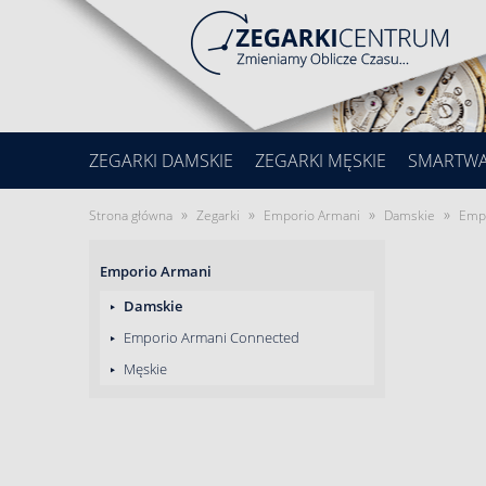
ZEGARKI DAMSKIE
ZEGARKI MĘSKIE
SMARTW
»
»
»
»
Strona główna
Zegarki
Emporio Armani
Damskie
Emp
Emporio Armani
Damskie
Emporio Armani Connected
Męskie