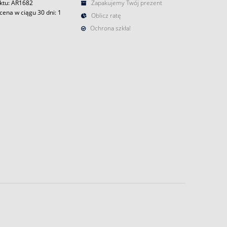
ktu: AR1682
Zapakujemy Twój prezent
cena w ciągu 30 dni:
1
Oblicz ratę
Ochrona szkła!