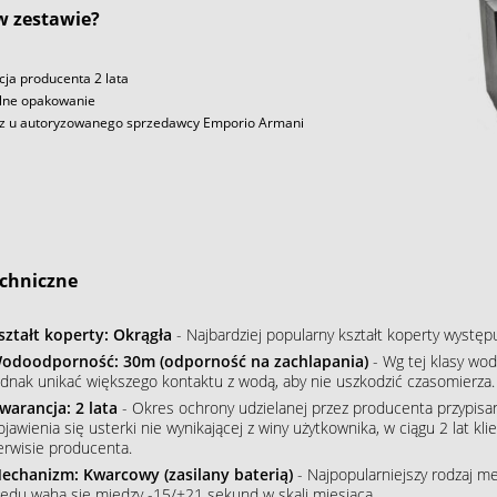
 w zestawie?
ja producenta 2 lata
lne opakowanie
z u autoryzowanego sprzedawcy Emporio Armani
chniczne
ształt koperty: Okrągła
- Najbardziej popularny kształt koperty wystę
odoodporność: 30m (odporność na zachlapania)
- Wg tej klasy wod
ednak unikać większego kontaktu z wodą, aby nie uszkodzić czasomierza.
warancja: 2 lata
- Okres ochrony udzielanej przez producenta przypisa
ojawienia się usterki nie wynikającej z winy użytkownika, w ciągu 2 lat 
erwisie producenta.
echanizm: Kwarcowy (zasilany baterią)
- Najpopularniejszy rodzaj m
łędu waha się między -15/+21 sekund w skali miesiąca.