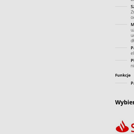
S
Z
o
M
u
u
dł
P
e
P
n
Funkcje
P
Wybier