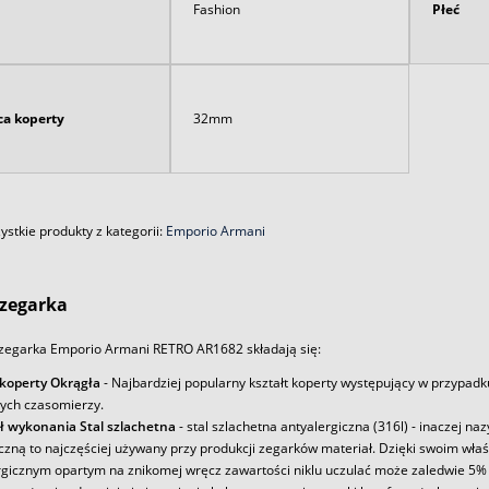
Fashion
Płeć
ca koperty
32mm
stkie produkty z kategorii:
Emporio Armani
zegarka
zegarka Emporio Armani RETRO AR1682 składają się:
 koperty Okrągła
- Najbardziej popularny kształt koperty występujący w przypadk
ych czasomierzy.
ł wykonania Stal szlachetna
- stal szlachetna antyalergiczna (316l) - inaczej na
iczną to najczęściej używany przy produkcji zegarków materiał. Dzięki swoim wł
rgicznym opartym na znikomej wręcz zawartości niklu uczulać może zaledwie 5% 