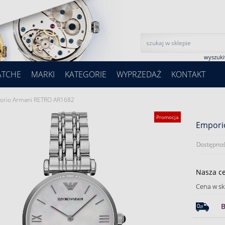
wyszuk
ATCHE
MARKI
KATEGORIE
WYPRZEDAŻ
KONTAKT
orio Armani RETRO AR1682
Promocja
Empori
Dostępnoś
Nasza c
Cena w sk