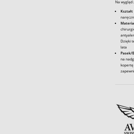
Na wygląd z
Kształt
naręczn
Materia
chirurg
antyale
Dzięki t
lata
Pasek/B
na nadg
kopertę 
zapewni