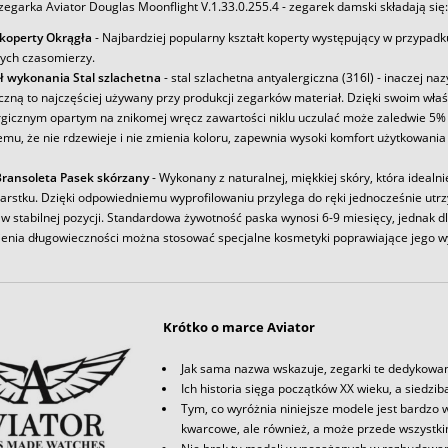
egarka Aviator Douglas Moonflight V.1.33.0.255.4 - zegarek damski składają się:
 koperty Okrągła
- Najbardziej popularny kształt koperty występujący w przypadk
ych czasomierzy.
ł wykonania Stal szlachetna
- stal szlachetna antyalergiczna (316l) - inaczej na
iczną to najczęściej używany przy produkcji zegarków materiał. Dzięki swoim wł
rgicznym opartym na znikomej wręcz zawartości niklu uczulać może zaledwie 5% 
emu, że nie rdzewieje i nie zmienia koloru, zapewnia wysoki komfort użytkowania
ransoleta Pasek skórzany
- Wykonany z naturalnej, miękkiej skóry, która idealni
arstku. Dzięki odpowiedniemu wyprofilowaniu przylega do ręki jednocześnie utr
w stabilnej pozycji. Standardowa żywotność paska wynosi 6-9 miesięcy, jednak d
enia długowieczności można stosować specjalne kosmetyki poprawiające jego w
Krótko o marce Aviator
Jak sama nazwa wskazuje, zegarki te dedykowan
Ich historia sięga początków XX wieku, a siedzi
Tym, co wyróżnia niniejsze modele jest bardzo
kwarcowe, ale również, a może przede wszystk