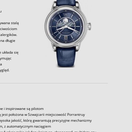
u
zywana stalą
aściwościom
alergików.
 na długie
e układa się
zymując
la
ygląd.
e i inspirowane są pilotom
bą jest położona w Szwajcarii miejscowość Porrantruy
 wysoka jakość, którą gwarantują precyzyjne mechanizmy
im, z automatycznym naciągiem