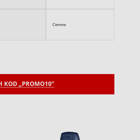
Ciemna
CH KOD „PROMO10”