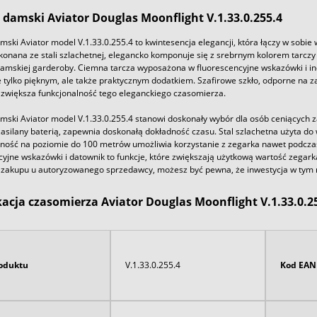
damski
Aviator Douglas Moonflight V.1.33.0.255.4
ski Aviator model V.1.33.0.255.4 to kwintesencja elegancji, która łączy w sobi
konana ze stali szlachetnej, elegancko komponuje się z srebrnym kolorem tarczy
damskiej garderoby. Ciemna tarcza wyposażona w fluorescencyjne wskazówki i in
e tylko pięknym, ale także praktycznym dodatkiem. Szafirowe szkło, odporne na za
zwiększa funkcjonalność tego eleganckiego czasomierza.
mski Aviator model V.1.33.0.255.4 stanowi doskonały wybór dla osób ceniących 
asilany baterią, zapewnia doskonałą dokładność czasu. Stal szlachetna użyta do
ość na poziomie do 100 metrów umożliwia korzystanie z zegarka nawet podczas
yjne wskazówki i datownik to funkcje, które zwiększają użytkową wartość zegarka
 zakupu u autoryzowanego sprzedawcy, możesz być pewna, że inwestycja w tym m
kacja czasomierza Aviator Douglas Moonflight V.1.33.0.2
oduktu
V.1.33.0.255.4
Kod EAN