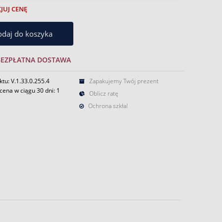
JUJ CENĘ
daj do koszyka
BEZPŁATNA DOSTAWA
tu: V.1.33.0.255.4
Zapakujemy Twój prezent
cena w ciągu 30 dni:
1
Oblicz ratę
Ochrona szkła!