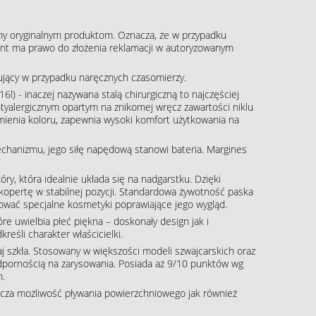
ny oryginalnym produktom. Oznacza, że w przypadku
klient ma prawo do złożenia reklamacji w autoryzowanym
pujący w przypadku naręcznych czasomierzy.
16l) - inaczej nazywana stalą chirurgiczną to najczęściej
tyalergicznym opartym na znikomej wręcz zawartości niklu
zmienia koloru, zapewnia wysoki komfort użytkowania na
echanizmu, jego siłę napędową stanowi bateria. Margines
óry, która idealnie układa się na nadgarstku. Dzięki
kopertę w stabilnej pozycji. Standardowa żywotność paska
ować specjalne kosmetyki poprawiające jego wygląd.
re uwielbia płeć piękna – doskonały design jak i
eśli charakter właścicielki.
aj szkła. Stosowany w większości modeli szwajcarskich oraz
dpornością na zarysowania. Posiada aż 9/10 punktów wg
m.
cza możliwość pływania powierzchniowego jak również