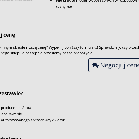
Nie brak tu modeli wyposażonych w rozbudowane 
tachymetr
j cenę
 innym sklepie niższą cenę? Wypełnij poniższy formularz! Sprawdzimy, czy przesł
nego sklepu a następnie prześlemy naszą propozycję.
Negocjuj cen
 zestawie?
producenta 2 lata
e opakowanie
u autoryzowanego sprzedawcy Aviator