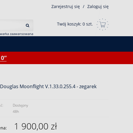
Zarejestruj się
/
Zaloguj się
Twój koszyk:
0
szt.
iwarka zaawansowana
0”
 Douglas Moonflight V.1.33.0.255.4 - zegarek
ć:
Dostępny
48h
1 900,00 zł
ena: