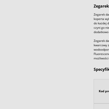
Zegarek
Zegarek dam
koperta wy
do każdej 
czyni go ni
dodatkowo 
Zegarek da
kwarcowy z
wodoodporn
Fluorescenc
możliwości
Specyfi
Kod pr