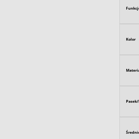
Funkcj
Kolor
Materi
Pasek/
Średni