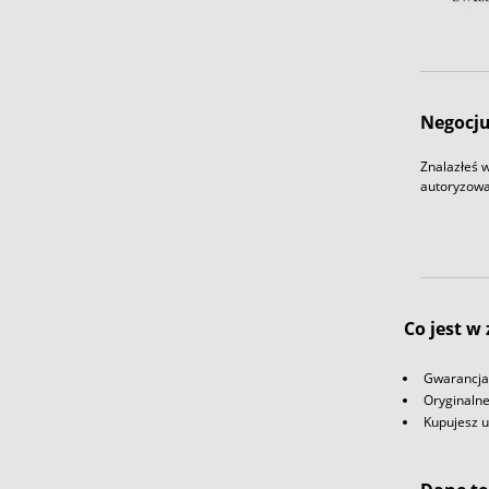
Negocju
Znalazłeś w
autoryzowa
Co jest w
Gwarancja 
Oryginaln
Kupujesz 