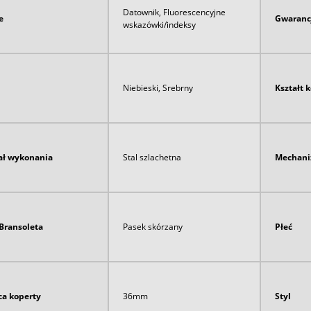
Datownik, Fluorescencyjne
e
Gwaranc
wskazówki/indeksy
Niebieski, Srebrny
Kształt 
ał wykonania
Stal szlachetna
Mechan
Bransoleta
Pasek skórzany
Płeć
ca koperty
36mm
Styl