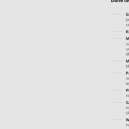
Dane te
G
p
s
K
M
u
u
dł
M
b
P
o
w
P
n
S
i
s
W
n