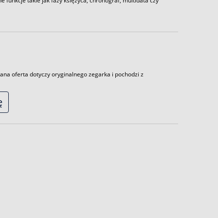
funkcje takie jak fazy księżyca, chronograf, multidata czy
ana oferta dotyczy oryginalnego zegarka i pochodzi z
ę