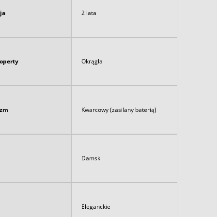
ja
2 lata
koperty
Okrągła
izm
Kwarcowy (zasilany baterią)
Damski
Eleganckie