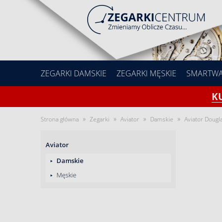
ZEGARKI DAMSKIE
ZEGARKI MĘSKIE
SMARTW
K
»
»
»
»
Strona główna
Zegarki
Aviator
Damskie
Aviator Dougl
Aviator
Damskie
Męskie