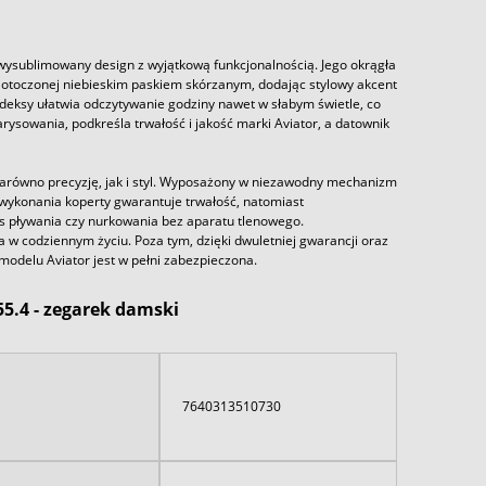
e wysublimowany design z wyjątkową funkcjonalnością. Jego okrągła
 otoczonej niebieskim paskiem skórzanym, dodając stylowy akcent
deksy ułatwia odczytywanie godziny nawet w słabym świetle, co
rysowania, podkreśla trwałość i jakość marki Aviator, a datownik
zarówno precyzję, jak i styl. Wyposażony w niezawodny mechanizm
 wykonania koperty gwarantuje trwałość, natomiast
 pływania czy nurkowania bez aparatu tlenowego.
 w codziennym życiu. Poza tym, dzięki dwuletniej gwarancji oraz
odelu Aviator jest w pełni zabezpieczona.
55.4 - zegarek damski
7640313510730