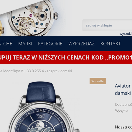
wyszuk
ATCHE
MARKI
KATEGORIE
WYPRZEDAŻ
KONTAKT
UPUJ TERAZ W NIŻSZYCH CENACH KOD „PROMO1
as Moonflight V.1.33.0.255.4 - zegarek damski
Bestseller
Aviator
damski
Dostępnoś
Wysyłka
Nasza c