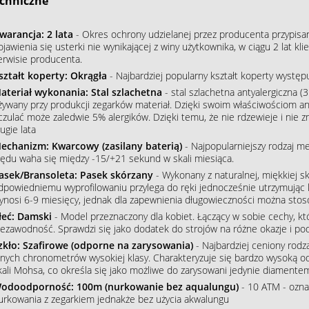
chniczne
warancja: 2 lata
- Okres ochrony udzielanej przez producenta przypisa
ojawienia się usterki nie wynikającej z winy użytkownika, w ciągu 2 lat 
erwisie producenta.
ształt koperty: Okrągła
- Najbardziej popularny kształt koperty wystę
ateriał wykonania: Stal szlachetna
- stal szlachetna antyalergiczna (3
żywany przy produkcji zegarków materiał. Dzięki swoim właściwościom an
czulać może zaledwie 5% alergików. Dzięki temu, że nie rdzewieje i nie 
ugie lata
echanizm: Kwarcowy (zasilany baterią)
- Najpopularniejszy rodzaj m
łędu waha się między -15/+21 sekund w skali miesiąca.
asek/Bransoleta: Pasek skórzany
- Wykonany z naturalnej, miękkiej sk
dpowiedniemu wyprofilowaniu przylega do ręki jednocześnie utrzymując 
ynosi 6-9 miesięcy, jednak dla zapewnienia długowieczności można stos
łeć: Damski
- Model przeznaczony dla kobiet. Łączący w sobie cechy, któ
iezawodność. Sprawdzi się jako dodatek do strojów na różne okazje i podkr
zkło: Szafirowe (odporne na zarysowania)
- Najbardziej ceniony rodz
nnych chronometrów wysokiej klasy. Charakteryzuje się bardzo wysoką o
kali Mohsa, co określa się jako możliwe do zarysowani jedynie diamente
odoodporność: 100m (nurkowanie bez aqualungu)
- 10 ATM - ozna
urkowania z zegarkiem jednakże bez użycia akwalungu