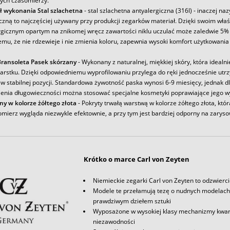
ych czasomierzy.
ł wykonania Stal szlachetna
- stal szlachetna antyalergiczna (316l) - inaczej na
iczną to najczęściej używany przy produkcji zegarków materiał. Dzięki swoim wł
rgicznym opartym na znikomej wręcz zawartości niklu uczulać może zaledwie 5% 
emu, że nie rdzewieje i nie zmienia koloru, zapewnia wysoki komfort użytkowania
ransoleta Pasek skórzany
- Wykonany z naturalnej, miękkiej skóry, która idealni
arstku. Dzięki odpowiedniemu wyprofilowaniu przylega do ręki jednocześnie utr
w stabilnej pozycji. Standardowa żywotność paska wynosi 6-9 miesięcy, jednak d
enia długowieczności można stosować specjalne kosmetyki poprawiające jego w
ny w kolorze żółtego złota
- Pokryty trwałą warstwą w kolorze żółtego złota, któr
omierz wygląda niezwykle efektownie, a przy tym jest bardziej odporny na zaryso
Krótko o marce Carl von Zeyten
Niemieckie zegarki Carl von Zeyten to odzwierci
Modele te przełamują tezę o nudnych modelach 
prawdziwym dziełem sztuki
Wyposażone w wysokiej klasy mechanizmy kwar
niezawodności