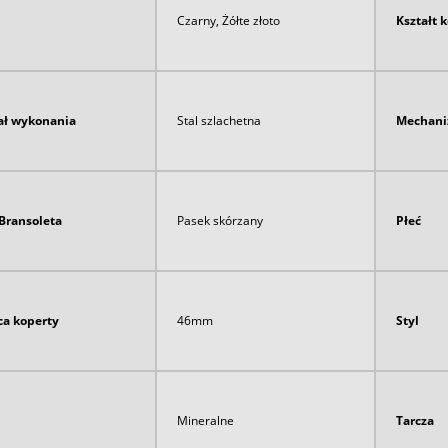
Czarny, Żółte złoto
Kształt 
ał wykonania
Stal szlachetna
Mechan
Bransoleta
Pasek skórzany
Płeć
ca koperty
46mm
Styl
Mineralne
Tarcza