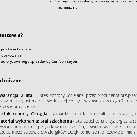
Szczególnie popularnym rozwiązaniem są tarcze 
mechanizmu
 zestawie?
producenta 2 lata
e opakowanie
u autoryzowanego sprzedawcy Carl Von Zeyten
chniczne
warancja: 2 lata
- Okres ochrony udzielanej przez producenta przypisa
ojawienia się usterki nie wynikającej z winy użytkownika, w ciągu 2 lat 
erwisie producenta.
ształt koperty: Okrągła
- Najbardziej popularny kształt koperty wystę
ateriał wykonania: Stal szlachetna
- stal szlachetna antyalergiczna (3
żywany przy produkcji zegarków materiał. Dzięki swoim właściwościom an
czulać może zaledwie 5% alergików. Dzięki temu, że nie rdzewieje i nie 