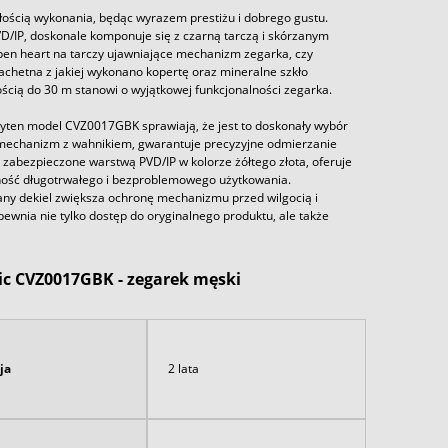
ością wykonania, będąc wyrazem prestiżu i dobrego gustu.
VD/IP, doskonale komponuje się z czarną tarczą i skórzanym
open heart na tarczy ujawniające mechanizm zegarka, czy
lachetna z jakiej wykonano kopertę oraz mineralne szkło
ścią do 30 m stanowi o wyjątkowej funkcjonalności zegarka.
yten model CVZ0017GBK sprawiają, że jest to doskonały wybór
mechanizm z wahnikiem, gwarantuje precyzyjne odmierzanie
, zabezpieczone warstwą PVD/IP w kolorze żółtego złota, oferuje
ewność długotrwałego i bezproblemowego użytkowania.
any dekiel zwiększa ochronę mechanizmu przed wilgocią i
wnia nie tylko dostęp do oryginalnego produktu, ale także
ic CVZ0017GBK - zegarek męski
ja
2 lata