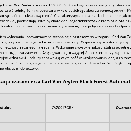
ski Carl Von Zeyten o modelu CVZ0017GBK zachwyca swoją elegancją i doskonał
erta o średnicy 46 mm, pozłacana w kolorze żółtego złota za pomocą techniki P
orząc spójną i luksusową całość. Charakterystyczne dla marki detale, takie jak 
ny dekiel, podkreślają unikalny charakter i zegarmistrzowskie rzemiosło. Stal sz
 trwałość i odporność na codzienne użytkowanie, co w połączeniu z wodoodporno
lizm wykonania i zaawansowana technologia zastosowana w zegarku Carl Von Ze
o mężczyzny ceniącego sobie niezawodność i styl. Wyposażony w automatyczny 
onieczności ręcznego nakręcania. Wykonanie z wysokiej jakości stali szlachetnej
a korozję i zarysowania. Dzięki gwarancji trwającej 2 lata, klient otrzymuje p
cyjne wskazówki i indeksy zapewniają czytelność w każdych warunkach, a zakręc
czeniami. Zakup tego zegarka u autoryzowanego sprzedawcy Carl Von Zeyten zape
ną obsługę i doradztwo.
kacja czasomierza Carl Von Zeyten Black Forest Automat
oduktu
CVZ0017GBK
Gwaranc