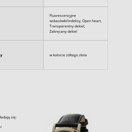
Fluorescencyjne
wskazówki/indeksy, Open heart,
Transparentny dekiel,
Zakręcany dekiel
ny
w kolorze żółtego złota
adają się:
u