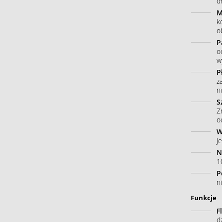
dł
M
k
o
P
o
w
P
z
n
S
Z
o
W
j
N
10
P
n
Funkcje
F
d