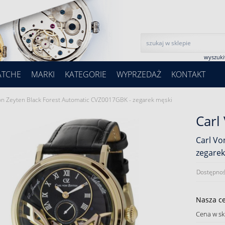
wyszuk
ATCHE
MARKI
KATEGORIE
WYPRZEDAŻ
KONTAKT
on Zeyten Black Forest Automatic CVZ0017GBK - zegarek męski
Carl
Carl Vo
zegarek
Dostępnoś
Nasza c
Cena w sk