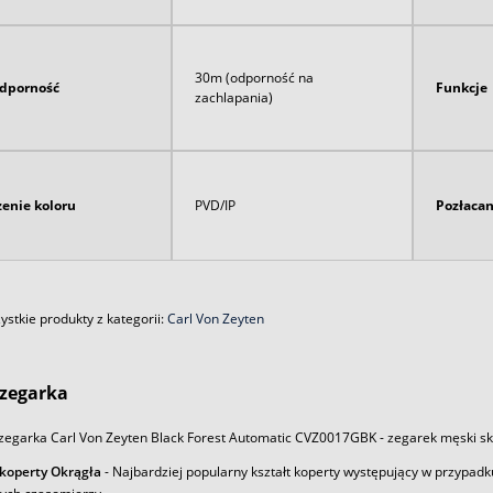
30m (odporność na
dporność
Funkcje
zachlapania)
enie koloru
PVD/IP
Pozłaca
stkie produkty z kategorii:
Carl Von Zeyten
zegarka
zegarka Carl Von Zeyten Black Forest Automatic CVZ0017GBK - zegarek męski skł
 koperty Okrągła
- Najbardziej popularny kształt koperty występujący w przypadk