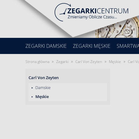
ZEGARKI DAMSKIE
ZEGARKI MĘSKIE
SMARTW
»
»
»
»
Strona główna
Zegarki
Carl Von Zeyten
Męskie
Carl V
Carl Von Zeyten
Damskie
Męskie