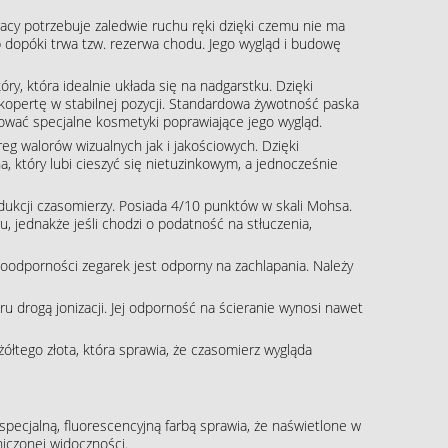
acy potrzebuje zaledwie ruchu ręki dzięki czemu nie ma
b dopóki trwa tzw. rezerwa chodu. Jego wygląd i budowę
óry, która idealnie układa się na nadgarstku. Dzięki
kopertę w stabilnej pozycji. Standardowa żywotność paska
ować specjalne kosmetyki poprawiające jego wygląd.
g walorów wizualnych jak i jakościowych. Dzięki
, który lubi cieszyć się nietuzinkowym, a jednocześnie
rodukcji czasomierzy. Posiada 4/10 punktów w skali Mohsa.
, jednakże jeśli chodzi o podatność na stłuczenia,
oodporności zegarek jest odporny na zachlapania. Należy
 drogą jonizacji. Jej odporność na ścieranie wynosi nawet
żółtego złota, która sprawia, że czasomierz wygląda
pecjalną, fluorescencyjną farbą sprawia, że naświetlone w
iczonej widoczności.