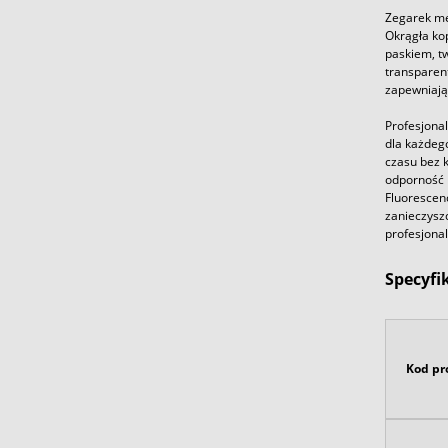
Zegarek mę
Okrągła kop
paskiem, tw
transparent
zapewniają
Profesjona
dla każdeg
czasu bez k
odporność n
Fluorescen
zanieczysz
profesjonal
Specyfi
Kod pr