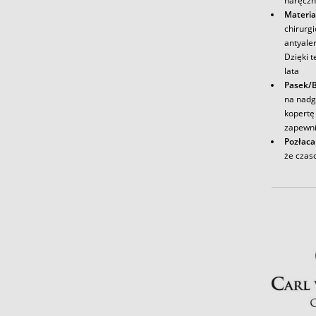
naręczn
Materia
chirurg
antyale
Dzięki t
lata
Pasek/B
na nadg
kopertę 
zapewni
Pozłaca
że czas