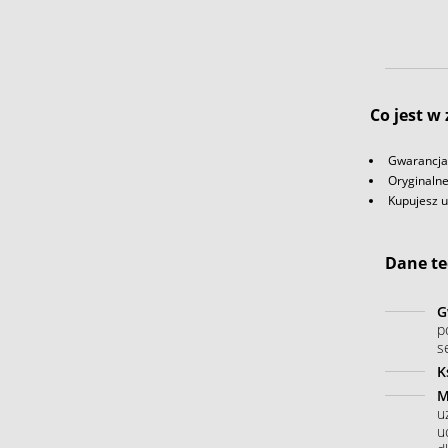
Co jest w
Gwarancja 
Oryginaln
Kupujesz 
Dane te
G
p
s
K
M
u
u