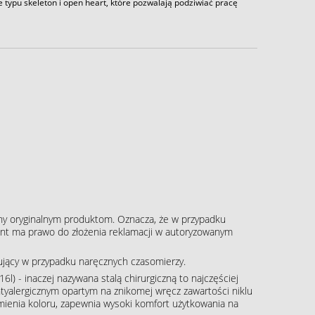
typu skeleton i open heart, które pozwalają podziwiać pracę
ny oryginalnym produktom. Oznacza, że w przypadku
klient ma prawo do złożenia reklamacji w autoryzowanym
pujący w przypadku naręcznych czasomierzy.
16l) - inaczej nazywana stalą chirurgiczną to najczęściej
tyalergicznym opartym na znikomej wręcz zawartości niklu
zmienia koloru, zapewnia wysoki komfort użytkowania na