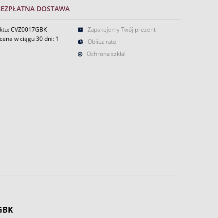
BEZPŁATNA DOSTAWA
ktu: CVZ0017GBK
Zapakujemy Twój prezent
cena w ciągu 30 dni:
1
Oblicz ratę
Ochrona szkła!
7GBK