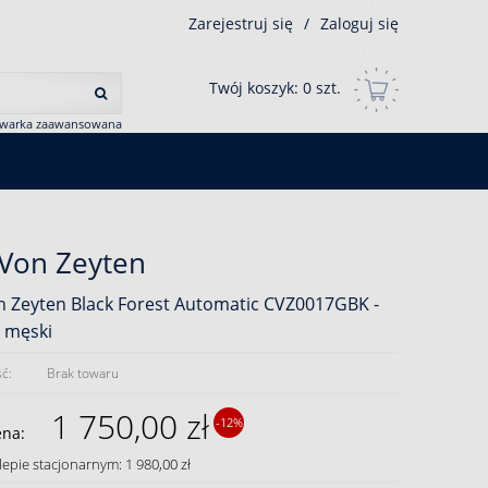
Zarejestruj się
/
Zaloguj się
Twój koszyk:
0
szt.
iwarka zaawansowana
 Von Zeyten
n Zeyten Black Forest Automatic CVZ0017GBK -
 męski
ć:
Brak towaru
1 750,00 zł
-12%
ena:
lepie stacjonarnym: 1 980,00 zł