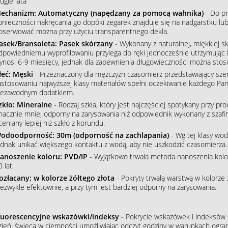
ugie lata
echanizm: Automatyczny (napędzany za pomocą wahnika)
- Do pr
onieczności nakręcania go dopóki zegarek znajduje się na nadgarstku lu
bserwować można przy użyciu transparentnego dekla.
asek/Bransoleta: Pasek skórzany
- Wykonany z naturalnej, miękkiej sk
dpowiedniemu wyprofilowaniu przylega do ręki jednocześnie utrzymując 
ynosi 6-9 miesięcy, jednak dla zapewnienia długowieczności można stos
łeć: Męski
- Przeznaczony dla mężczyzn czasomierz przedstawiający szere
astosowaniu najwyższej klasy materiałów spełni oczekiwanie każdego Pana
iezawodnym dodatkiem.
zkło: Mineralne
- Rodzaj szkła, który jest najczęściej spotykany przy p
nacznie mniej odporny na zarysowania niż odpowiednik wykonany z szafiru
ceniany lepiej niż szkło z korundu.
odoodporność: 30m (odporność na zachlapania)
- Wg tej klasy wod
ednak unikać większego kontaktu z wodą, aby nie uszkodzić czasomierza.
anoszenie koloru: PVD/IP
- Wyjątkowo trwała metoda nanoszenia koloru
 lat.
ozłacany: w kolorze żółtego złota
- Pokryty trwałą warstwą w kolorze 
iezwykle efektownie, a przy tym jest bardziej odporny na zarysowania.
luorescencyjne wskazówki/indeksy
- Pokrycie wskazówek i indeksów s
zień, świecą w ciemności umożliwiając odczyt godziny w warunkach ogran