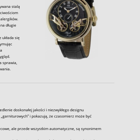
zywana stalą
aściwościom
alergików.
 na długie
e układa się
zymując
la
ygląd.
a sprawia,
wania.
edlenie doskonałej jakości i niezwykłego designu
„garniturowych” i pokazują, że czasomierz może być
cowe, ale przede wszystkim automatyczne, są synonimem