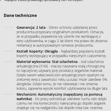
Dane techniczne
Gwarancja: 2 lata
- Okres ochrony udzielanej przez
producenta przypisany oryginalnym produktom. Oznacza,
że w przypadku pojawienia się usterki nie wynikającej z
winy użytkownika, w ciągu 2 lat klient ma prawo do złożenia
reklamacji w autoryzowanym serwisie producenta.
Kształt koperty: Okrągła
- Najbardziej popularny kształt
koperty występujący w przypadku naręcznych czasomierzy.
Materiał wykonania: Stal szlachetna
- stal szlachetna
antyalergiczna (316l) - inaczej nazywana stalą chirurgiczną
to najczęściej używany przy produkcji zegarków materiał.
Dzięki swoim właściwościom antyalergicznym opartym na
znikomej wręcz zawartości niklu uczulać może zaledwie 5%
alergików. Dzięki temu, że nie rdzewieje i nie zmienia
koloru, zapewnia wysoki komfort użytkowania na długie lata
Mechanizm: Automatyczny (napędzany za pomocą
wahnika)
- Do pracy potrzebuje zaledwie ruchu ręki dzięki
czemu nie ma konieczności nakręcania go dopóki zegarek
znajduje się na nadgarstku lub dopóki trwa tzw. rezerwa