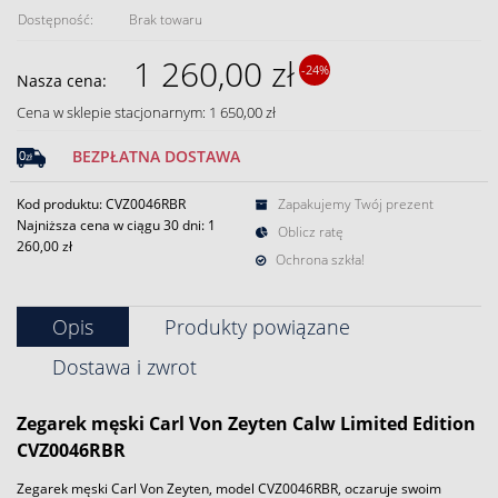
Dostępność:
Brak towaru
1 260,00 zł
-24%
Nasza cena:
Cena w sklepie stacjonarnym: 1 650,00 zł
BEZPŁATNA DOSTAWA
Kod produktu: CVZ0046RBR
Zapakujemy Twój prezent
Najniższa cena w ciągu 30 dni:
1
Oblicz ratę
260,00 zł
Ochrona szkła!
Opis
Produkty powiązane
Dostawa i zwrot
Zegarek
męski Carl Von Zeyten Calw Limited Edition
CVZ0046RBR
Zegarek męski Carl Von Zeyten, model CVZ0046RBR, oczaruje swoim