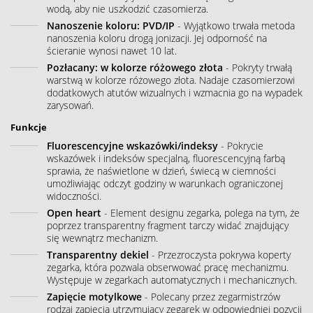
wodą, aby nie uszkodzić czasomierza.
Nanoszenie koloru: PVD/IP
- Wyjątkowo trwała metoda
nanoszenia koloru drogą jonizacji. Jej odporność na
ścieranie wynosi nawet 10 lat.
Pozłacany: w kolorze różowego złota
- Pokryty trwałą
warstwą w kolorze różowego złota. Nadaje czasomierzowi
dodatkowych atutów wizualnych i wzmacnia go na wypadek
zarysowań.
Funkcje
Fluorescencyjne wskazówki/indeksy
- Pokrycie
wskazówek i indeksów specjalną, fluorescencyjną farbą
sprawia, że naświetlone w dzień, świecą w ciemności
umożliwiając odczyt godziny w warunkach ograniczonej
widoczności.
Open heart
- Element designu zegarka, polega na tym, że
poprzez transparentny fragment tarczy widać znajdujący
się wewnątrz mechanizm.
Transparentny dekiel
- Przezroczysta pokrywa koperty
zegarka, która pozwala obserwować pracę mechanizmu.
Występuje w zegarkach automatycznych i mechanicznych.
Zapięcie motylkowe
- Polecany przez zegarmistrzów
rodzaj zapięcia utrzymujący zegarek w odpowiedniej pozycji