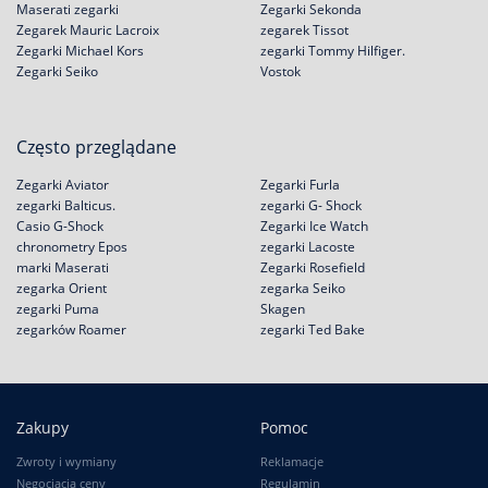
Maserati zegarki
Zegarki Sekonda
Zegarek Mauric Lacroix
zegarek Tissot
Zegarki Michael Kors
zegarki Tommy Hilfiger.
Zegarki Seiko
Vostok
Często przeglądane
Zegarki Aviator
Zegarki Furla
zegarki Balticus.
zegarki G- Shock
Casio G-Shock
Zegarki Ice Watch
chronometry Epos
zegarki Lacoste
marki Maserati
Zegarki Rosefield
zegarka Orient
zegarka Seiko
zegarki Puma
Skagen
zegarków Roamer
zegarki Ted Bake
Zakupy
Pomoc
Zwroty i wymiany
Reklamacje
Negocjacja ceny
Regulamin