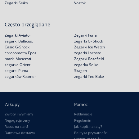
Zegarki Seiko
Vostok
Często przeglądane
Zegarki Aviator
Zegarki Furla
zegarki Balticus.
zegarki G- Shock
Casio G-Shock
Zegarki Ice Watch
chronometry Epos
zegarki Lacoste
marki Maserati
Zegarki Rosefield
zegarka Orient
zegarka Seiko
zegarki Puma
Skagen
zegarków Roamer
zegarki Ted Bake
Zakupy
Pomoc
Zwroty i wymiany
Reklamacje
Negocjacja ceny
Regulamin
Rabat na start!
Jak kupić na raty?
Darmowa dostawa
Polityka prywatności
Serwisy zegarków