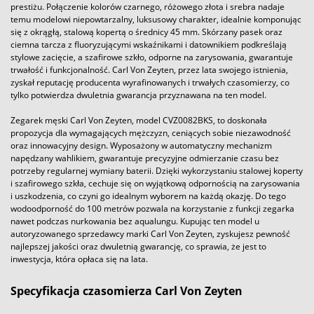
prestiżu. Połączenie kolorów czarnego, różowego złota i srebra nadaje
temu modelowi niepowtarzalny, luksusowy charakter, idealnie komponując
się z okrągłą, stalową kopertą o średnicy 45 mm. Skórzany pasek oraz
ciemna tarcza z fluoryzującymi wskaźnikami i datownikiem podkreślają
stylowe zacięcie, a szafirowe szkło, odporne na zarysowania, gwarantuje
trwałość i funkcjonalność. Carl Von Zeyten, przez lata swojego istnienia,
zyskał reputację producenta wyrafinowanych i trwałych czasomierzy, co
tylko potwierdza dwuletnia gwarancja przyznawana na ten model.
Zegarek męski Carl Von Zeyten, model CVZ0082BKS, to doskonała
propozycja dla wymagających mężczyzn, ceniących sobie niezawodność
oraz innowacyjny design. Wyposażony w automatyczny mechanizm
napędzany wahlikiem, gwarantuje precyzyjne odmierzanie czasu bez
potrzeby regularnej wymiany baterii. Dzięki wykorzystaniu stalowej koperty
i szafirowego szkła, cechuje się on wyjątkową odpornością na zarysowania
i uszkodzenia, co czyni go idealnym wyborem na każdą okazję. Do tego
wodoodporność do 100 metrów pozwala na korzystanie z funkcji zegarka
nawet podczas nurkowania bez aqualungu. Kupując ten model u
autoryzowanego sprzedawcy marki Carl Von Zeyten, zyskujesz pewność
najlepszej jakości oraz dwuletnią gwarancję, co sprawia, że jest to
inwestycja, która opłaca się na lata.
Specyfikacja czasomierza Carl Von Zeyten