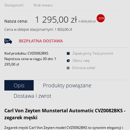
Dostępność:
Brak towaru
1 295,00 zł
-30%
Nasza cena:
1 850,00 zł
Cena w sklepie stacjonarnym: 1 850,00 zł
BEZPŁATNA DOSTAWA
Kod produktu: CVZ0082BKS
Zapakujemy Twój prezent
Najniższa cena w ciągu 30 dni:
1
Oblicz ratę
295,00 zł
Ochrona szkła!
Opis
Produkty powiązane
Dostawa i zwrot
Carl Von Zeyten Munstertal Automatic CVZ0082BKS -
zegarek męski
Zegarek męski Carl Von Zeyten model CVZ0082BKS to synonim elegancji i