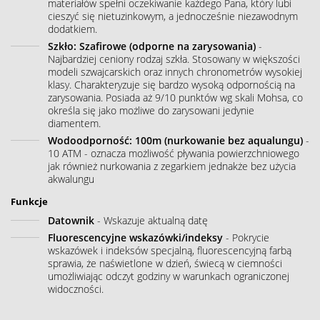
materiałów spełni oczekiwanie każdego Pana, który lubi
cieszyć się nietuzinkowym, a jednocześnie niezawodnym
dodatkiem.
Szkło: Szafirowe (odporne na zarysowania)
-
Najbardziej ceniony rodzaj szkła. Stosowany w większości
modeli szwajcarskich oraz innych chronometrów wysokiej
klasy. Charakteryzuje się bardzo wysoką odpornością na
zarysowania. Posiada aż 9/10 punktów wg skali Mohsa, co
określa się jako możliwe do zarysowani jedynie
diamentem.
Wodoodporność: 100m (nurkowanie bez aqualungu)
-
10 ATM - oznacza możliwość pływania powierzchniowego
jak również nurkowania z zegarkiem jednakże bez użycia
akwalungu
Funkcje
Datownik
- Wskazuje aktualną datę
Fluorescencyjne wskazówki/indeksy
- Pokrycie
wskazówek i indeksów specjalną, fluorescencyjną farbą
sprawia, że naświetlone w dzień, świecą w ciemności
umożliwiając odczyt godziny w warunkach ograniczonej
widoczności.