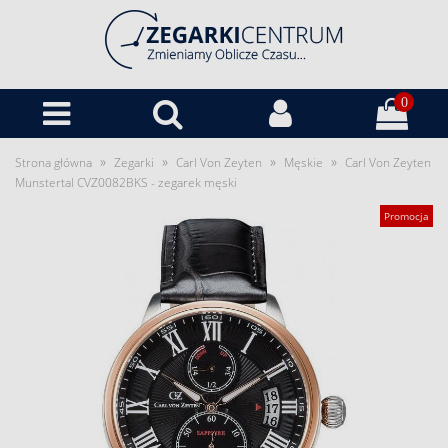
0
»
»
»
»
Strona główna
Zegarki
Carl Von Zeyten
Męskie
Carl Von Zeyten
Munstertal CVZ0082BKS - zegarek męski
Promocja