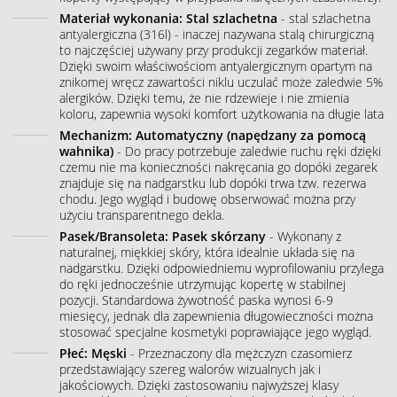
Materiał wykonania: Stal szlachetna
- stal szlachetna
antyalergiczna (316l) - inaczej nazywana stalą chirurgiczną
to najczęściej używany przy produkcji zegarków materiał.
Dzięki swoim właściwościom antyalergicznym opartym na
znikomej wręcz zawartości niklu uczulać może zaledwie 5%
alergików. Dzięki temu, że nie rdzewieje i nie zmienia
koloru, zapewnia wysoki komfort użytkowania na długie lata
Mechanizm: Automatyczny (napędzany za pomocą
wahnika)
- Do pracy potrzebuje zaledwie ruchu ręki dzięki
czemu nie ma konieczności nakręcania go dopóki zegarek
znajduje się na nadgarstku lub dopóki trwa tzw. rezerwa
chodu. Jego wygląd i budowę obserwować można przy
użyciu transparentnego dekla.
Pasek/Bransoleta: Pasek skórzany
- Wykonany z
naturalnej, miękkiej skóry, która idealnie układa się na
nadgarstku. Dzięki odpowiedniemu wyprofilowaniu przylega
do ręki jednocześnie utrzymując kopertę w stabilnej
pozycji. Standardowa żywotność paska wynosi 6-9
miesięcy, jednak dla zapewnienia długowieczności można
stosować specjalne kosmetyki poprawiające jego wygląd.
Płeć: Męski
- Przeznaczony dla mężczyzn czasomierz
przedstawiający szereg walorów wizualnych jak i
jakościowych. Dzięki zastosowaniu najwyższej klasy