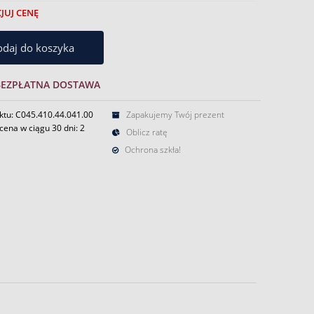
JUJ CENĘ
daj do koszyka
BEZPŁATNA DOSTAWA
ktu: C045.410.44.041.00
Zapakujemy Twój prezent
cena w ciągu 30 dni:
2
Oblicz ratę
Ochrona szkła!