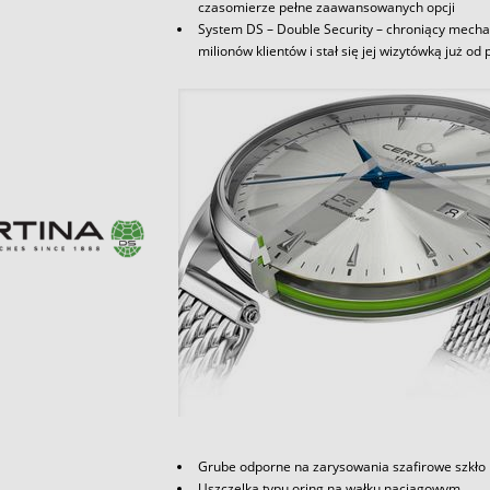
czasomierze pełne zaawansowanych opcji
System DS – Double Security – chroniący mecha
milionów klientów i stał się jej wizytówką już od
Grube odporne na zarysowania szafirowe szkło
Uszczelka typu oring na wałku naciągowym