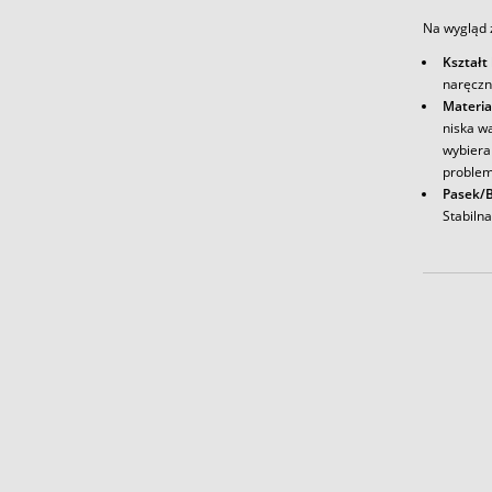
Na wygląd 
Kształt
naręczn
Materia
niska w
wybieran
problem
Pasek/B
Stabiln