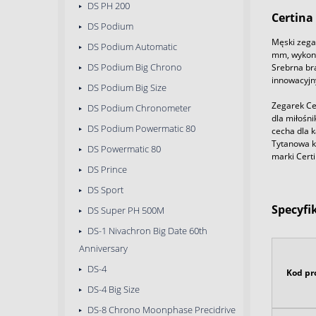
DS PH 200
Certina
DS Podium
Męski zega
DS Podium Automatic
mm, wykonan
DS Podium Big Chrono
Srebrna bra
innowacyjn
DS Podium Big Size
Zegarek Ce
DS Podium Chronometer
dla miłośni
DS Podium Powermatic 80
cecha dla 
Tytanowa k
DS Powermatic 80
marki Cert
DS Prince
DS Sport
Specyfi
DS Super PH 500M
DS-1 Nivachron Big Date 60th
Anniversary
DS-4
Kod pr
DS-4 Big Size
DS-8 Chrono Moonphase Precidrive