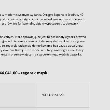
ia w modernistycznym wydaniu. Okrągła koperta o średnicy 40
jest osłonięta praktycznie niezniszczalnym szkłem szafirowym.
 jest również funkcjonalny dzięki wyposażeniu w datownik i
nicznych, które sprawiają, że jest to doskonały wybór zarówno
yzyjne odmierzanie czasu, a dodatkowy datownik to praktyczna
że zegarek nadaje się do nurkowania bez użycia aqualungu.
zarysowania. Kupując ten model u autoryzowanego sprzedawcy
rgumentem przemawiającym za wyborem tego właśnie zegarka.
4.041.00 - zegarek męski
7612307154220