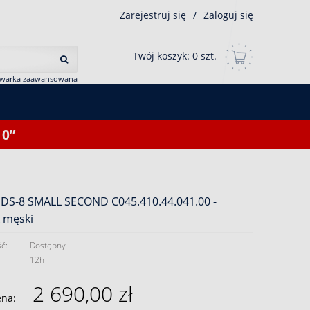
Zarejestruj się
/
Zaloguj się
Twój koszyk:
0
szt.
iwarka zaawansowana
0”
 DS-8 SMALL SECOND C045.410.44.041.00 -
 męski
ć:
Dostępny
12h
2 690,00 zł
ena: