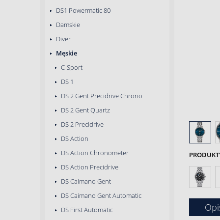
DS1 Powermatic 80
Damskie
Diver
Męskie
C-Sport
DS 1
DS 2 Gent Precidrive Chrono
DS 2 Gent Quartz
DS 2 Precidrive
DS Action
DS Action Chronometer
PRODUKTY 
DS Action Precidrive
DS Caimano Gent
DS Caimano Gent Automatic
Opi
DS First Automatic