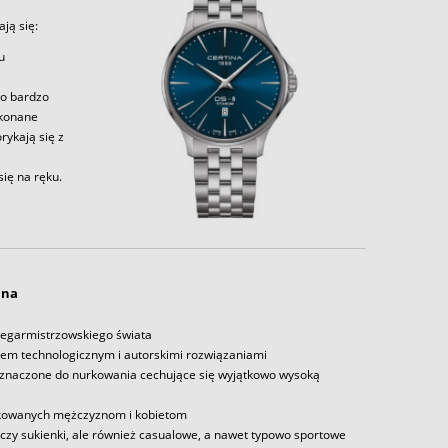
ją się:
u
to bardzo
ykonane
rykają się z
ię na ręku.
ina
 zegarmistrzowskiego świata
iem technologicznym i autorskimi rozwiązaniami
zeznaczone do nurkowania cechujące się wyjątkowo wysoką
edykowanych mężczyznom i kobietom
 czy sukienki, ale również casualowe, a nawet typowo sportowe