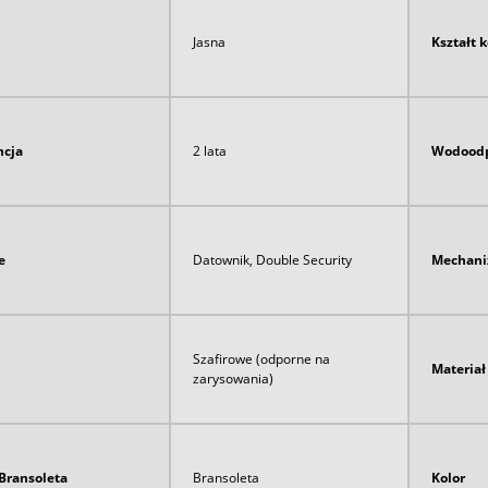
Jasna
Kształt 
cja
2 lata
Wodoodp
e
Datownik, Double Security
Mechan
Szafirowe (odporne na
Materia
zarysowania)
Bransoleta
Bransoleta
Kolor