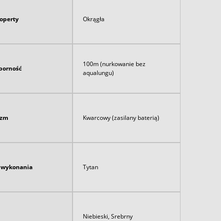
koperty
Okrągła
100m (nurkowanie bez
orność
aqualungu)
izm
Kwarcowy (zasilany baterią)
ł wykonania
Tytan
Niebieski, Srebrny