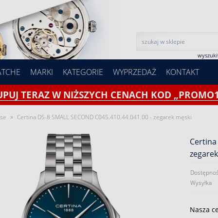
wyszuk
ATCHE
MARKI
KATEGORIE
WYPRZEDAŻ
KONTAKT
UPUJ TERAZ W NIŻSZYCH CENACH KOD „PROMO1
»
ase
Certina DS-8 SMALL SECOND C045.410.44.041.00 - zegarek męski
Certina
zegarek
Dostępnoś
Wysyłka
Nasza c