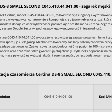
 DS-8 SMALL SECOND C045.410.44.041.00 - zegarek męski
rek Certina, model C045.410.44.041.00, to kwintesencja elegancji i wyrafinowan
a z trwałego tytanu, harmonijnie komponuje się z jasnoniebieską tarczą, która 
nsoleta dodaje całości wytworności, podkreślając prestiż marki Certina. Zegarek
y system Double Security, podnoszący jego wytrzymałość i niezawodność.
rtina C045.410.44.041.00 wyposażony jest w szereg zaawansowanych funkcji tech
ków sportu, jak i elegancji. Mechanizm kwarcowy zasilany baterią zapewnia prec
każdego użytkownika. Zaawansowana wodoodporność na poziomie 100m sprawia, 
operta oraz szafirowe szkło gwarantują długotrwały użytkunek i odporność na 
ina, masz pewność najwyższej jakości i autentyczności, co jest dodatkowym a
kacja czasomierza Certina DS-8 SMALL SECOND C045.410.4
oduktu
C045.410.44.041.00
Kod EAN