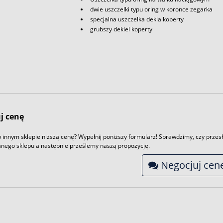
dwie uszczelki typu oring w koronce zegarka
specjalna uszczelka dekla koperty
grubszy dekiel koperty
j cenę
 innym sklepie niższą cenę? Wypełnij poniższy formularz! Sprawdzimy, czy przesł
nego sklepu a następnie prześlemy naszą propozycję.
Negocjuj cen