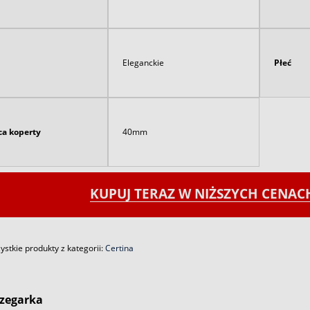
Eleganckie
Płeć
ca koperty
40mm
KUPUJ TERAZ W NIŻSZYCH CENA
stkie produkty z kategorii:
Certina
zegarka