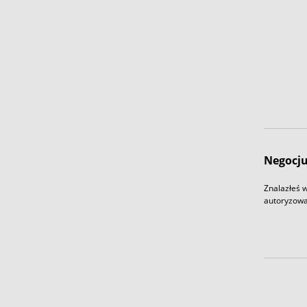
Negocju
Znalazłeś w
autoryzowa