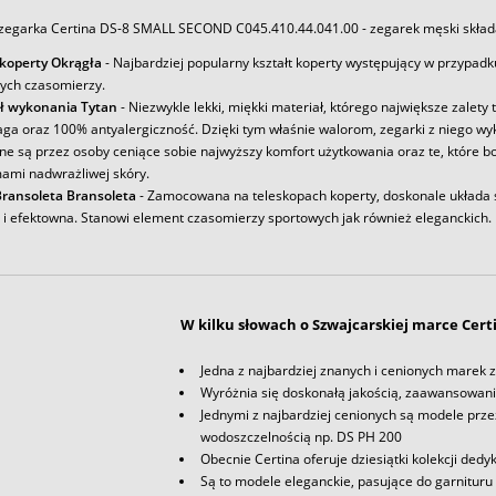
zegarka Certina DS-8 SMALL SECOND C045.410.44.041.00 - zegarek męski składa
 koperty Okrągła
- Najbardziej popularny kształt koperty występujący w przypadk
ych czasomierzy.
ł wykonania Tytan
- Niezwykle lekki, miękki materiał, którego największe zalety 
aga oraz 100% antyalergiczność. Dzięki tym właśnie walorom, zegarki z niego w
e są przez osoby ceniące sobie najwyższy komfort użytkowania oraz te, które bo
ami nadwrażliwej skóry.
ransoleta Bransoleta
- Zamocowana na teleskopach koperty, doskonale układa s
a i efektowna. Stanowi element czasomierzy sportowych jak również eleganckich.
W kilku słowach o Szwajcarskiej marce Cert
Jedna z najbardziej znanych i cenionych marek
Wyróżnia się doskonałą jakością, zaawansowan
Jednymi z najbardziej cenionych są modele pr
wodoszczelnością np. DS PH 200
Obecnie Certina oferuje dziesiątki kolekcji d
Są to modele eleganckie, pasujące do garnituru