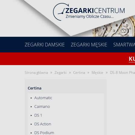
ZEGARKI DAMSKIE
ZEGARKI MĘSKIE
SMARTW
K
»
»
»
»
Strona główna
Zegarki
Certina
Męskie
DS-8 Moon Ph
Certina
Automatic
Caimano
DS 1
DS Action
DS Podium