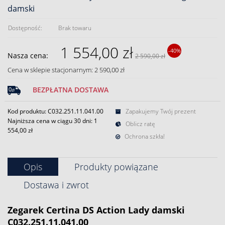
damski
Dostępność:
Brak towaru
1 554,00 zł
-40%
Nasza cena:
2 590,00 zł
Cena w sklepie stacjonarnym: 2 590,00 zł
BEZPŁATNA DOSTAWA
Kod produktu: C032.251.11.041.00
Zapakujemy Twój prezent
Najniższa cena w ciągu 30 dni:
1
Oblicz ratę
554,00 zł
Ochrona szkła!
Opis
Produkty powiązane
Dostawa i zwrot
Zegarek
Certina
DS Action Lady
damski
C032.251.11.041.00