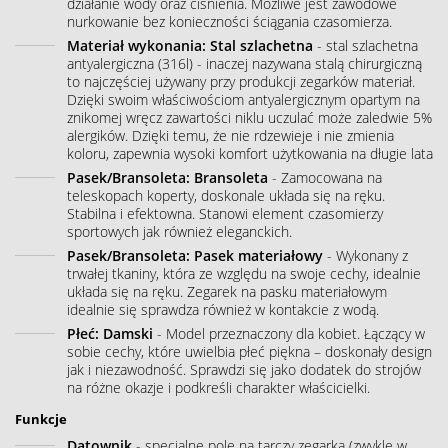
działanie wody oraz ciśnienia. Możliwe jest zawodowe
nurkowanie bez konieczności ściągania czasomierza.
Materiał wykonania: Stal szlachetna
- stal szlachetna
antyalergiczna (316l) - inaczej nazywana stalą chirurgiczną
to najczęściej używany przy produkcji zegarków materiał.
Dzięki swoim właściwościom antyalergicznym opartym na
znikomej wręcz zawartości niklu uczulać może zaledwie 5%
alergików. Dzięki temu, że nie rdzewieje i nie zmienia
koloru, zapewnia wysoki komfort użytkowania na długie lata
Pasek/Bransoleta: Bransoleta
- Zamocowana na
teleskopach koperty, doskonale układa się na ręku.
Stabilna i efektowna. Stanowi element czasomierzy
sportowych jak również eleganckich.
Pasek/Bransoleta: Pasek materiałowy
- Wykonany z
trwałej tkaniny, która ze względu na swoje cechy, idealnie
układa się na ręku. Zegarek na pasku materiałowym
idealnie się sprawdza również w kontakcie z wodą.
Płeć: Damski
- Model przeznaczony dla kobiet. Łączący w
sobie cechy, które uwielbia płeć piękna – doskonały design
jak i niezawodność. Sprawdzi się jako dodatek do strojów
na różne okazje i podkreśli charakter właścicielki.
Funkcje
Datownik
- specjalne pole na tarczy zegarka (zwykle w