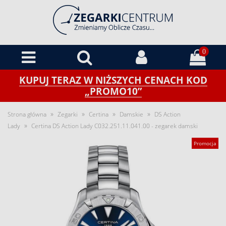
0
KUPUJ TERAZ W NIŻSZYCH CENACH KOD
„PROMO10”
»
»
»
»
Strona główna
Zegarki
Certina
Damskie
DS Action
»
Lady
Certina DS Action Lady C032.251.11.041.00 - zegarek damski
Promocja