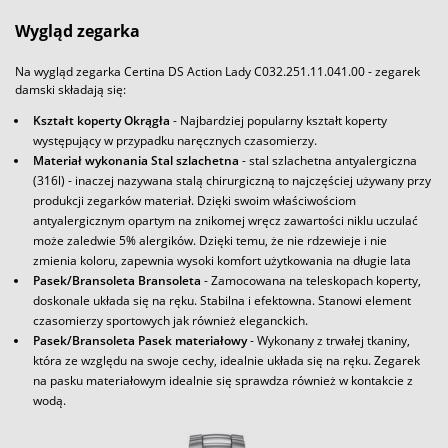
Wygląd zegarka
Na wygląd zegarka Certina DS Action Lady C032.251.11.041.00 - zegarek
damski składają się:
Kształt koperty Okrągła
- Najbardziej popularny kształt koperty
występujący w przypadku naręcznych czasomierzy.
Materiał wykonania Stal szlachetna
- stal szlachetna antyalergiczna
(316l) - inaczej nazywana stalą chirurgiczną to najczęściej używany przy
produkcji zegarków materiał. Dzięki swoim właściwościom
antyalergicznym opartym na znikomej wręcz zawartości niklu uczulać
może zaledwie 5% alergików. Dzięki temu, że nie rdzewieje i nie
zmienia koloru, zapewnia wysoki komfort użytkowania na długie lata
Pasek/Bransoleta Bransoleta
- Zamocowana na teleskopach koperty,
doskonale układa się na ręku. Stabilna i efektowna. Stanowi element
czasomierzy sportowych jak również eleganckich.
Pasek/Bransoleta Pasek materiałowy
- Wykonany z trwałej tkaniny,
która ze względu na swoje cechy, idealnie układa się na ręku. Zegarek
na pasku materiałowym idealnie się sprawdza również w kontakcie z
wodą.