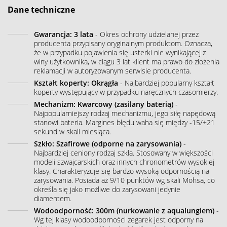
Dane techniczne
Gwarancja: 3 lata
- Okres ochrony udzielanej przez
producenta przypisany oryginalnym produktom. Oznacza,
że w przypadku pojawienia się usterki nie wynikającej z
winy użytkownika, w ciągu 3 lat klient ma prawo do złożenia
reklamacji w autoryzowanym serwisie producenta.
Kształt koperty: Okrągła
- Najbardziej popularny kształt
koperty występujący w przypadku naręcznych czasomierzy.
Mechanizm: Kwarcowy (zasilany baterią)
-
Najpopularniejszy rodzaj mechanizmu, jego siłę napędową
stanowi bateria. Margines błędu waha się między -15/+21
sekund w skali miesiąca.
Szkło: Szafirowe (odporne na zarysowania)
-
Najbardziej ceniony rodzaj szkła. Stosowany w większości
modeli szwajcarskich oraz innych chronometrów wysokiej
klasy. Charakteryzuje się bardzo wysoką odpornością na
zarysowania. Posiada aż 9/10 punktów wg skali Mohsa, co
określa się jako możliwe do zarysowani jedynie
diamentem.
Wodoodporność: 300m (nurkowanie z aqualungiem)
-
Wg tej klasy wodoodporności zegarek jest odporny na