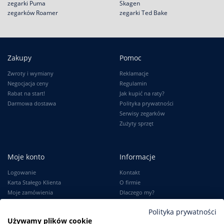
zegarki Puma
Skagen
zegarków Roamer
zegarki Ted Bake
Zakupy
Pomoc
Zwroty i wymiany
Reklamacje
Negocjacja ceny
Regulamin
Rabat na start!
Jak kupić na raty?
Darmowa dostawa
Polityka prywatności
Serwisy zegarków
Zużyty sprzęt
Moje konto
Informacje
Logowanie
Kontakt
Karta Stałego Klienta
O firmie
Moje zamówienia
Dlaczego my?
Ustawienia konta
Blog
Polityka prywatności
Słownik
Używamy plików cookie
Leksykon zegarków