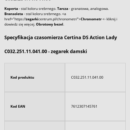
Koperta
- stal koloru srebrnego.
Tarcza
- granatowa, analogowa.
Bransoleta
- stal koloru srebrnego. <a
href="https://
zegarki
centrum.pl/chronometr/">
Chronometr
<- kliknij i
dowiedz się więcej.
Obrotowy bezel
.
Specyfikacja czasomierza Certina DS Action Lady
C032.251.11.041.00 - zegarek damski
Kod produktu
C032.251.11.041.00
Kod EAN
7612307145761