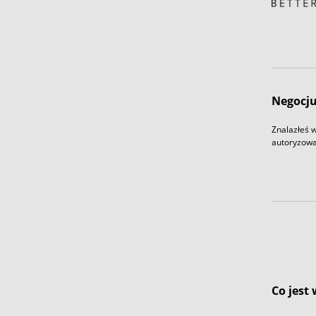
Negocju
Znalazłeś w
autoryzowa
Co jest