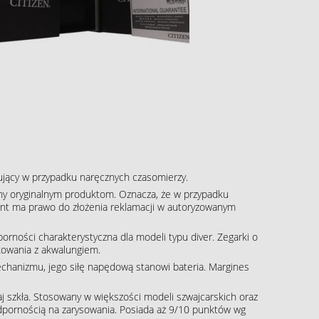
pujący w przypadku naręcznych czasomierzy.
ny oryginalnym produktom. Oznacza, że w przypadku
klient ma prawo do złożenia reklamacji w autoryzowanym
rności charakterystyczna dla modeli typu diver. Zegarki o
kowania z akwalungiem.
echanizmu, jego siłę napędową stanowi bateria. Margines
aj szkła. Stosowany w większości modeli szwajcarskich oraz
dpornością na zarysowania. Posiada aż 9/10 punktów wg