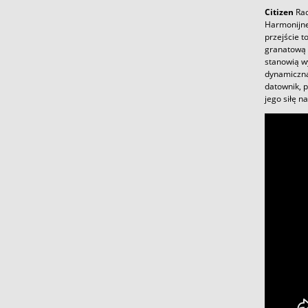
Citizen
Rad
Harmonijne 
przejście t
granatową t
stanowią wy
dynamiczna
datownik, 
jego siłę n