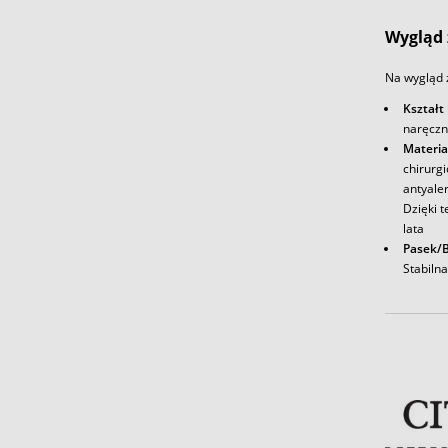
Wygląd 
Na wygląd z
Kształt
naręczn
Materia
chirurg
antyale
Dzięki t
lata
Pasek/B
Stabiln