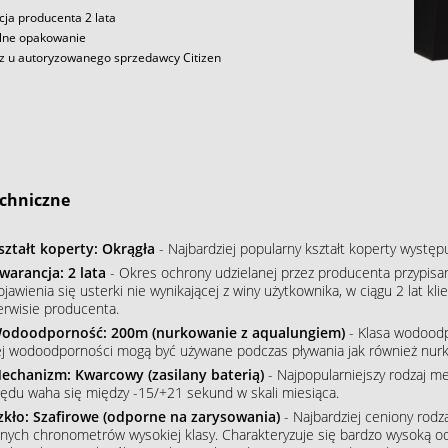
ja producenta 2 lata
lne opakowanie
z u autoryzowanego sprzedawcy Citizen
chniczne
ształt koperty: Okrągła
- Najbardziej popularny kształt koperty wystę
warancja: 2 lata
- Okres ochrony udzielanej przez producenta przypisa
ojawienia się usterki nie wynikającej z winy użytkownika, w ciągu 2 lat 
erwisie producenta.
odoodporność: 200m (nurkowanie z aqualungiem)
- Klasa wodoodpo
ej wodoodporności mogą być używane podczas pływania jak również nur
echanizm: Kwarcowy (zasilany baterią)
- Najpopularniejszy rodzaj m
łędu waha się między -15/+21 sekund w skali miesiąca.
zkło: Szafirowe (odporne na zarysowania)
- Najbardziej ceniony rodz
nnych chronometrów wysokiej klasy. Charakteryzuje się bardzo wysoką o