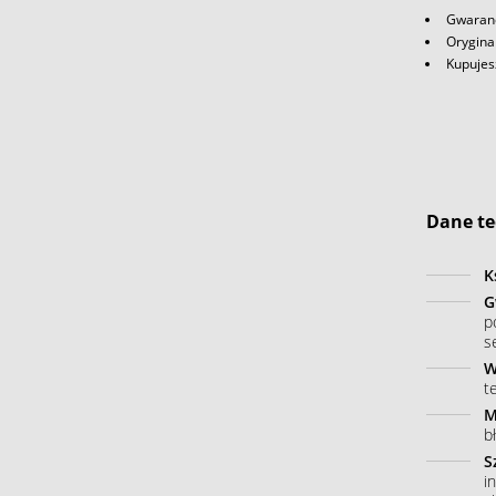
Gwaranc
Orygina
Kupujes
Dane te
K
G
p
s
W
t
M
b
S
i