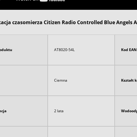
kacja czasomierza Citizen Radio Controlled Blue Angels 
oduktu
AT8020-54L
Kod EAN
Ciemna
Kształt 
cja
2 lata
Wodoodp