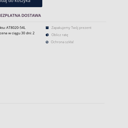
daj do koszyka
BEZPŁATNA DOSTAWA
ktu: AT8020-54L
Zapakujemy Twój prezent
cena w ciągu 30 dni:
2
Oblicz ratę
Ochrona szkła!