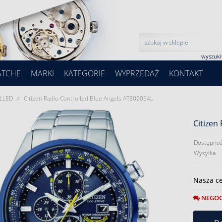
wyszuk
ATCHE
MARKI
KATEGORIE
WYPRZEDAŻ
KONTAKT
»
LLED
Citizen Radio Controlled Blue Angels AT802054L
Citizen
Dostępnoś
Wysyłka
Nasza c
NEGOC