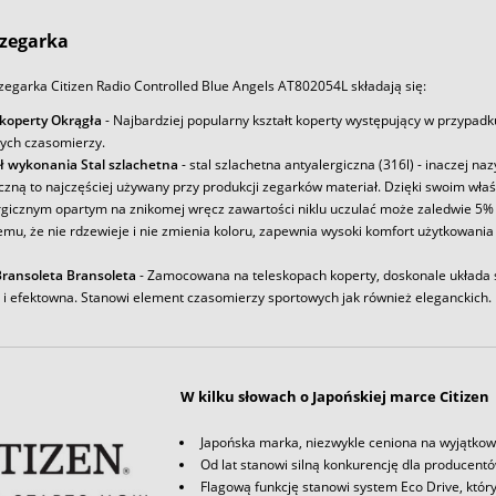
zegarka
egarka Citizen Radio Controlled Blue Angels AT802054L składają się:
 koperty Okrągła
- Najbardziej popularny kształt koperty występujący w przypadk
ych czasomierzy.
ł wykonania Stal szlachetna
- stal szlachetna antyalergiczna (316l) - inaczej na
iczną to najczęściej używany przy produkcji zegarków materiał. Dzięki swoim wł
rgicznym opartym na znikomej wręcz zawartości niklu uczulać może zaledwie 5% 
emu, że nie rdzewieje i nie zmienia koloru, zapewnia wysoki komfort użytkowania
ransoleta Bransoleta
- Zamocowana na teleskopach koperty, doskonale układa s
a i efektowna. Stanowi element czasomierzy sportowych jak również eleganckich.
W kilku słowach o Japońskiej marce Citizen
Japońska marka, niezwykle ceniona na wyjątkow
Od lat stanowi silną konkurencję dla producent
Flagową funkcję stanowi system Eco Drive, któr