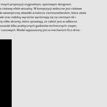
le innych propozycji oryginalnym, sportowym designem.
o ciekawy efekt wizualny. W kompozycji widoczne jest ciekawe
ż do wewnętrznej obwódki w kolorze ciemnoniebieskim, która okala
ki oraz indeksy wyraźnie wyróżniają się na ciemnym tle i
żółte akcenty, które sprawiają, że całość jest w odbiorze
osiada kilka praktycznych gadżetów technicznych: stoper,
ef czasowych. Model wyposażony jest w mechanizm Eco-drive -