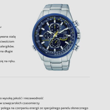
u
zywana stalą
aściwościom
alergików.
 na długie
ię na ręku.
o wysoką jakość i niezawodność
ów szwajcarskich czasomierzy
y polega na czerpaniu energii ze specjalnego panelu słonecznego