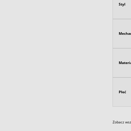
Styl
Mecha
Materi
Płeć
Zobacz wszy