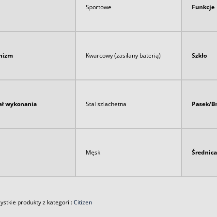
Sportowe
Funkcje
nizm
Kwarcowy (zasilany baterią)
Szkło
ał wykonania
Stal szlachetna
Pasek/B
Męski
Średnica
stkie produkty z kategorii:
Citizen