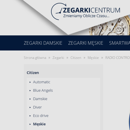
ZEGARKI DAMSKIE
ZEGARKI MĘSKIE
SMARTW
»
»
»
»
Strona główna
Zegarki
Citizen
Męskie
RADIO CONTRO
Citizen
Automatic
Blue Angels
Damskie
Diver
Eco drive
Męskie