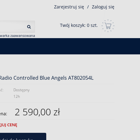
Zarejestruj się
/
Zaloguj się
Twój koszyk:
0
szt.
iwarka zaawansowana
 Radio Controlled Blue Angels AT802054L
ć:
Dostępny
12h
2 590,00 zł
ena:
JUJ CENĘ