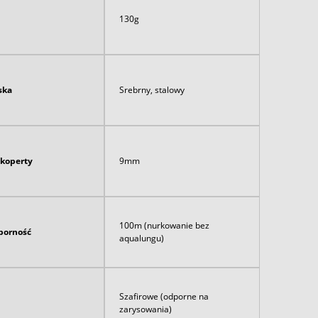
130g
ska
Srebrny, stalowy
 koperty
9mm
100m (nurkowanie bez
orność
aqualungu)
Szafirowe (odporne na
zarysowania)