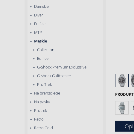
Damskie
Diver
Edifice
MTP
Męskie
Collection
Edifice
G-Shock Premium Exclussive
G-shock Gulfmaster
Pro Trek
Na bransolecie
PRODUKTY 
Na pasku
Protrek
Retro
Opi
Retro Gold