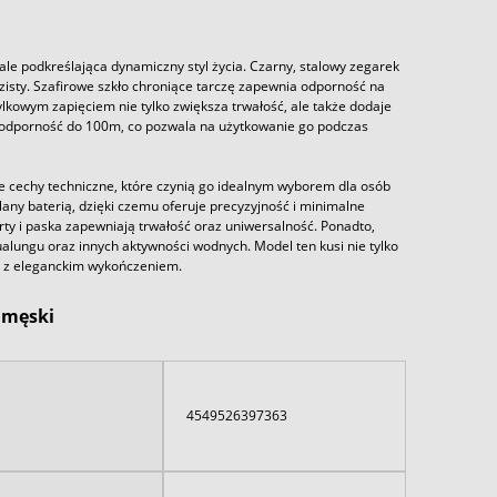
e podkreślająca dynamiczny styl życia. Czarny, stalowy zegarek
zisty. Szafirowe szkło chroniące tarczę zapewnia odporność na
lkowym zapięciem nie tylko zwiększa trwałość, ale także dodaje
doodporność do 100m, co pozwala na użytkowanie go podczas
cechy techniczne, które czynią go idealnym wyborem dla osób
ny baterią, dzięki czemu oferuje precyzyjność i minimalne
ty i paska zapewniają trwałość oraz uniwersalność. Ponadto,
ungu oraz innych aktywności wodnych. Model ten kusi nie tylko
e z eleganckim wykończeniem.
 męski
4549526397363