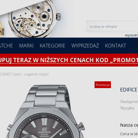
wyszuk
ATCHE
MARKI
KATEGORIE
WYPRZEDAŻ
KONTAKT
UPUJ TERAZ W NIŻSZYCH CENACH KOD „PROMO1
D-8AEF Casio - zegarek męski
Promocja
EDIFICE
Dostępnoś
Wysyłka
Nasza c
Cena w sk