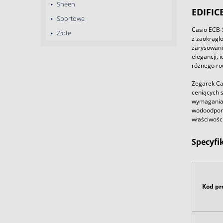
Sheen
EDIFIC
Sportowe
Casio ECB-
Złote
z zaokrąglo
zarysowania
elegancji,
różnego ro
Zegarek Ca
ceniących 
wymagania k
wodoodporn
właściwośc
Specyfi
Kod pr