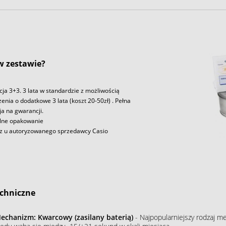
 w zestawie?
ja 3+3. 3 lata w standardzie z możliwością
enia o dodatkowe 3 lata (koszt 20-50zł) . Pełna
ja na gwarancji.
lne opakowanie
z u autoryzowanego sprzedawcy Casio
chniczne
echanizm: Kwarcowy (zasilany baterią)
- Najpopularniejszy rodzaj m