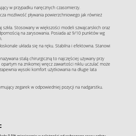
pujący w przypadku naręcznych czasomierzy.
cza możliwość pływania powierzchniowego jak również
aj szkła. Stosowany w większości modeli szwajcarskich oraz
dpornością na zarysowania. Posiada aż 9/10 punktów wg
m.
skonale układa się na ręku. Stabilna i efektowna. Stanowi
j nazywana stalą chirurgiczną to najczęściej używany przy
m opartym na znikomej wręcz zawartości niklu uczulać może
, zapewnia wysoki komfort użytkowania na długie lata
zymujący zegarek w odpowiedniej pozycji na nadgarstku.
c
około 0,5% miesięcznie w zależności od wybranego czasu spłaty.