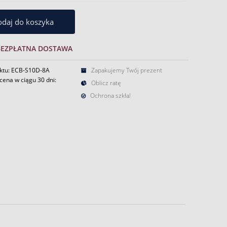
daj do koszyka
BEZPŁATNA DOSTAWA
ktu: ECB-S10D-8A
Zapakujemy Twój prezent
cena w ciągu 30 dni:
Oblicz ratę
Ochrona szkła!