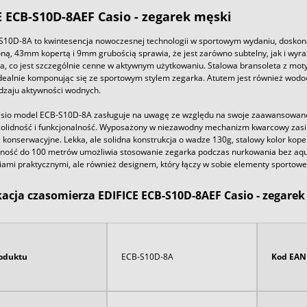
E ECB-S10D-8AEF Casio - zegarek męski
S10D-8A to kwintesencja nowoczesnej technologii w sportowym wydaniu, doskonal
ną, 43mm kopertą i 9mm grubością sprawia, że jest zarówno subtelny, jak i wyra
, co jest szczególnie cenne w aktywnym użytkowaniu. Stalowa bransoleta z moty
 idealnie komponując się ze sportowym stylem zegarka. Atutem jest również wo
dzaju aktywności wodnych.
sio model ECB-S10D-8A zasługuje na uwagę ze względu na swoje zaawansowane 
solidność i funkcjonalność. Wyposażony w niezawodny mechanizm kwarcowy zasila
onserwacyjne. Lekka, ale solidna konstrukcja o wadze 130g, stalowy kolor koper
ość do 100 metrów umożliwia stosowanie zegarka podczas nurkowania bez aqual
iami praktycznymi, ale również designem, który łączy w sobie elementy sportow
kacja czasomierza EDIFICE ECB-S10D-8AEF Casio - zegarek
oduktu
ECB-S10D-8A
Kod EAN