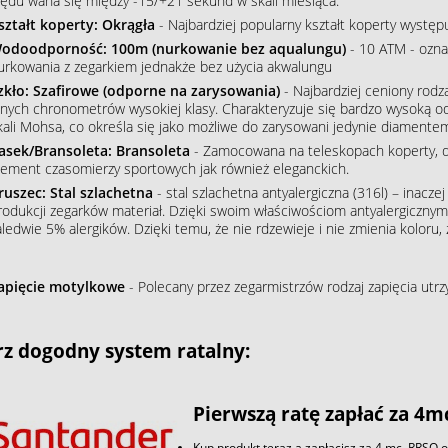
łędu waha się między -15/+21 sekund w skali miesiąca.
ształt koperty: Okrągła
- Najbardziej popularny kształt koperty wystę
odoodporność: 100m (nurkowanie bez aqualungu)
- 10 ATM - ozna
urkowania z zegarkiem jednakże bez użycia akwalungu
zkło: Szafirowe (odporne na zarysowania)
- Najbardziej ceniony rodz
nnych chronometrów wysokiej klasy. Charakteryzuje się bardzo wysoką o
kali Mohsa, co określa się jako możliwe do zarysowani jedynie diamente
asek/Bransoleta: Bransoleta
- Zamocowana na teleskopach koperty, do
lement czasomierzy sportowych jak również eleganckich.
ruszec: Stal szlachetna
- stal szlachetna antyalergiczna (316l) – inacze
rodukcji zegarków materiał. Dzięki swoim właściwościom antyalergiczny
aledwie 5% alergików. Dzięki temu, że nie rdzewieje i nie zmienia koloru
apięcie motylkowe
- Polecany przez zegarmistrzów rodzaj zapięcia utr
z dogodny system ratalny:
Pierwszą ratę zapłać za 4m
Kup produkt teraz a zapłacisz za 4 mc. RRSO 