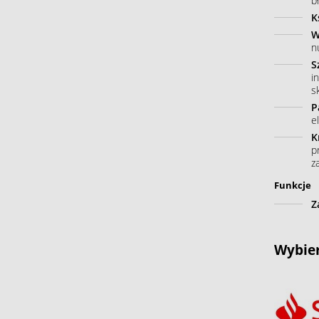
b
K
W
n
S
i
s
P
e
K
p
z
Funkcje
Z
Wybier