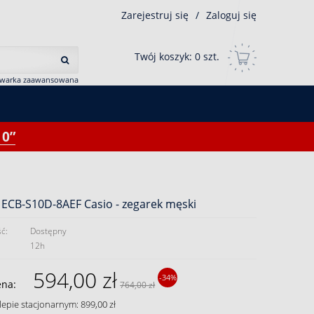
Zarejestruj się
/
Zaloguj się
Twój koszyk:
0
szt.
iwarka zaawansowana
0”
 ECB-S10D-8AEF Casio - zegarek męski
ć:
Dostępny
12h
594,00 zł
-34%
ena:
764,00 zł
lepie stacjonarnym: 899,00 zł