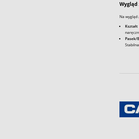
Wygląd 
Na wygląd 
Kształt
naręczn
Pasek/B
Stabiln