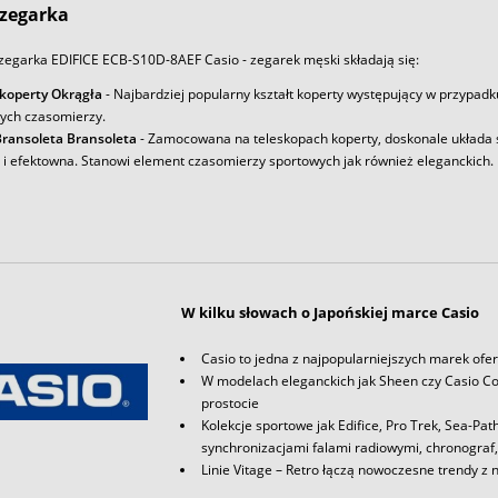
zegarka
zegarka EDIFICE ECB-S10D-8AEF Casio - zegarek męski składają się:
 koperty Okrągła
- Najbardziej popularny kształt koperty występujący w przypadk
ych czasomierzy.
ransoleta Bransoleta
- Zamocowana na teleskopach koperty, doskonale układa s
a i efektowna. Stanowi element czasomierzy sportowych jak również eleganckich.
W kilku słowach o Japońskiej marce Casio
Casio to jedna z najpopularniejszych marek ofe
W modelach eleganckich jak Sheen czy Casio Col
prostocie
Kolekcje sportowe jak Edifice, Pro Trek, Sea-P
synchronizacjami falami radiowymi, chronograf, 
Linie Vitage – Retro łączą nowoczesne trendy z 