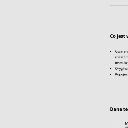
Co jest
Gwaranc
rozszerz
instrukc
Orygina
Kupujes
Dane te
M