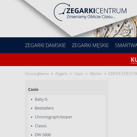
ZEGARKI DAMSKIE
ZEGARKI MĘSKIE
SMARTW
K
»
»
»
»
Strona główna
Zegarki
Casio
Męskie
EDIFICE ECB-S10
Casio
Baby G
Bestsellers
Chronograph/stoper
Classic
DW 5600