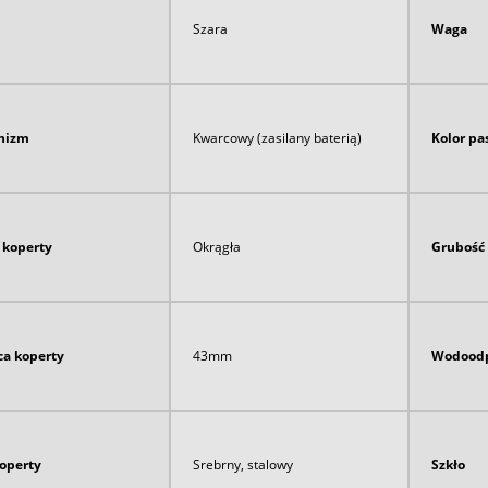
Szara
Waga
nizm
Kwarcowy (zasilany baterią)
Kolor pa
 koperty
Okrągła
Grubość
ca koperty
43mm
Wodoodp
koperty
Srebrny, stalowy
Szkło