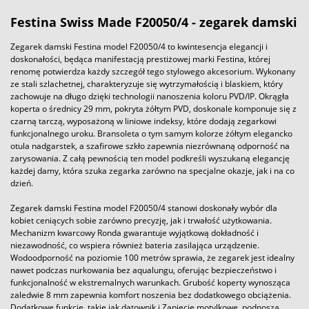
Festina Swiss Made F20050/4 - zegarek damski
Zegarek damski Festina model F20050/4 to kwintesencja elegancji i
doskonałości, będąca manifestacją prestiżowej marki Festina, której
renomę potwierdza każdy szczegół tego stylowego akcesorium. Wykonany
ze stali szlachetnej, charakteryzuje się wytrzymałością i blaskiem, który
zachowuje na długo dzięki technologii nanoszenia koloru PVD/IP. Okrągła
koperta o średnicy 29 mm, pokryta żółtym PVD, doskonale komponuje się z
czarną tarczą, wyposażoną w liniowe indeksy, które dodają zegarkowi
funkcjonalnego uroku. Bransoleta o tym samym kolorze żółtym elegancko
otula nadgarstek, a szafirowe szkło zapewnia niezrównaną odporność na
zarysowania. Z całą pewnością ten model podkreśli wyszukaną elegancję
każdej damy, która szuka zegarka zarówno na specjalne okazje, jak i na co
dzień.
Zegarek damski Festina model F20050/4 stanowi doskonały wybór dla
kobiet ceniących sobie zarówno precyzję, jak i trwałość użytkowania.
Mechanizm kwarcowy Ronda gwarantuje wyjątkową dokładność i
niezawodność, co wspiera również bateria zasilająca urządzenie.
Wodoodporność na poziomie 100 metrów sprawia, że zegarek jest idealny
nawet podczas nurkowania bez aqualungu, oferując bezpieczeństwo i
funkcjonalność w ekstremalnych warunkach. Grubość koperty wynosząca
zaledwie 8 mm zapewnia komfort noszenia bez dodatkowego obciążenia.
Dodatkowe funkcje, takie jak datownik i Zapięcie motylkowe, podnoszą