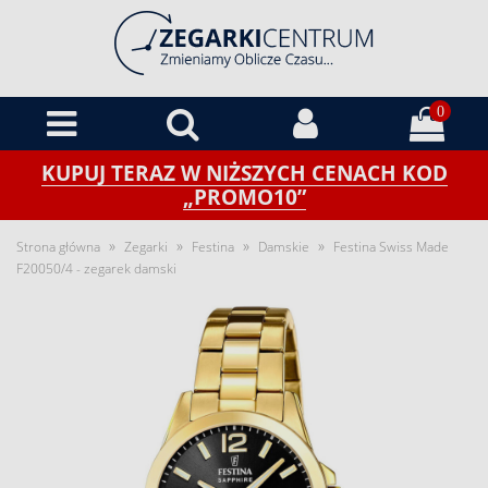
0
KUPUJ TERAZ W NIŻSZYCH CENACH KOD
„PROMO10”
»
»
»
»
Strona główna
Zegarki
Festina
Damskie
Festina Swiss Made
F20050/4 - zegarek damski