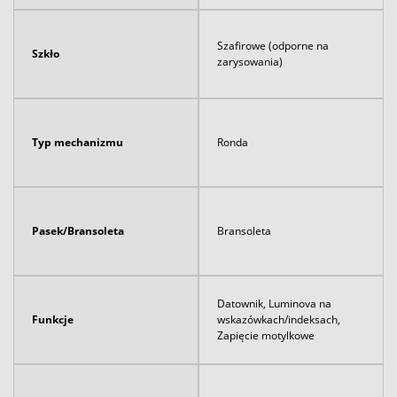
Szafirowe (odporne na
Szkło
zarysowania)
Typ mechanizmu
Ronda
Pasek/Bransoleta
Bransoleta
Datownik, Luminova na
Funkcje
wskazówkach/indeksach,
Zapięcie motylkowe