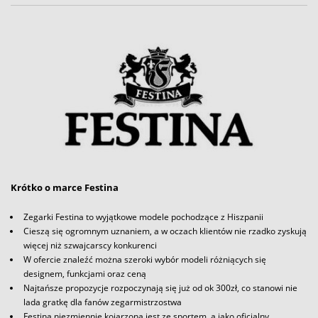
Krótko o marce Festina
Zegarki Festina to wyjątkowe modele pochodzące z Hiszpanii
Cieszą się ogromnym uznaniem, a w oczach klientów nie rzadko zyskują
więcej niż szwajcarscy konkurenci
W ofercie znaleźć można szeroki wybór modeli różniących się
designem, funkcjami oraz ceną
Najtańsze propozycje rozpoczynają się już od ok 300zł, co stanowi nie
lada gratkę dla fanów zegarmistrzostwa
Festina niezmiennie kojarzona jest ze sportem, a jako oficjalny