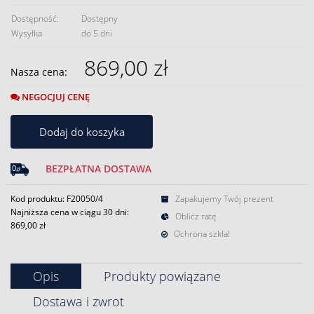
Dostępność:
Dostępny
Wysyłka
do 5 dni
869,00 zł
Nasza cena:
NEGOCJUJ CENĘ
Dodaj do koszyka
BEZPŁATNA DOSTAWA
Kod produktu: F20050/4
Zapakujemy Twój prezent
Najniższa cena w ciągu 30 dni:
Oblicz ratę
869,00 zł
Ochrona szkła!
Opis
Produkty powiązane
Dostawa i zwrot