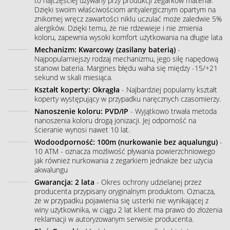
to najczęściej używany przy produkcji zegarków materiał.
Dzięki swoim właściwościom antyalergicznym opartym na
znikomej wręcz zawartości niklu uczulać może zaledwie 5%
alergików. Dzięki temu, że nie rdzewieje i nie zmienia
koloru, zapewnia wysoki komfort użytkowania na długie lata
Mechanizm: Kwarcowy (zasilany baterią)
-
Najpopularniejszy rodzaj mechanizmu, jego siłę napędową
stanowi bateria. Margines błędu waha się między -15/+21
sekund w skali miesiąca.
Kształt koperty: Okrągła
- Najbardziej popularny kształt
koperty występujący w przypadku naręcznych czasomierzy.
Nanoszenie koloru: PVD/IP
- Wyjątkowo trwała metoda
nanoszenia koloru drogą jonizacji. Jej odporność na
ścieranie wynosi nawet 10 lat.
Wodoodporność: 100m (nurkowanie bez aqualungu)
-
10 ATM - oznacza możliwość pływania powierzchniowego
jak również nurkowania z zegarkiem jednakże bez użycia
akwalungu
Gwarancja: 2 lata
- Okres ochrony udzielanej przez
producenta przypisany oryginalnym produktom. Oznacza,
że w przypadku pojawienia się usterki nie wynikającej z
winy użytkownika, w ciągu 2 lat klient ma prawo do złożenia
reklamacji w autoryzowanym serwisie producenta.