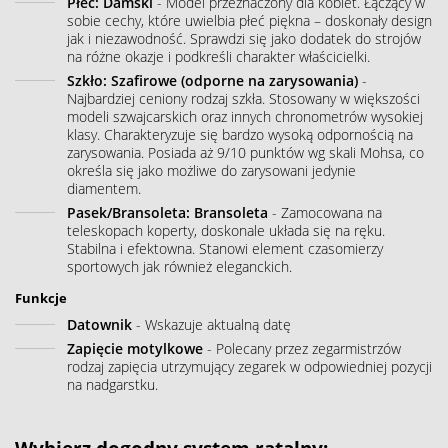
Płeć: Damski
- Model przeznaczony dla kobiet. Łączący w
sobie cechy, które uwielbia płeć piękna – doskonały design
jak i niezawodność. Sprawdzi się jako dodatek do strojów
na różne okazje i podkreśli charakter właścicielki.
Szkło: Szafirowe (odporne na zarysowania)
-
Najbardziej ceniony rodzaj szkła. Stosowany w większości
modeli szwajcarskich oraz innych chronometrów wysokiej
klasy. Charakteryzuje się bardzo wysoką odpornością na
zarysowania. Posiada aż 9/10 punktów wg skali Mohsa, co
określa się jako możliwe do zarysowani jedynie
diamentem.
Pasek/Bransoleta: Bransoleta
- Zamocowana na
teleskopach koperty, doskonale układa się na ręku.
Stabilna i efektowna. Stanowi element czasomierzy
sportowych jak również eleganckich.
Funkcje
Datownik
- Wskazuje aktualną datę
Zapięcie motylkowe
- Polecany przez zegarmistrzów
rodzaj zapięcia utrzymujący zegarek w odpowiedniej pozycji
na nadgarstku.