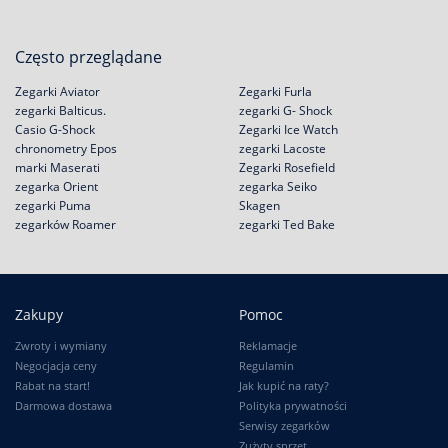
Często przeglądane
Zegarki Aviator
Zegarki Furla
zegarki Balticus.
zegarki G- Shock
Casio G-Shock
Zegarki Ice Watch
chronometry Epos
zegarki Lacoste
marki Maserati
Zegarki Rosefield
zegarka Orient
zegarka Seiko
zegarki Puma
Skagen
zegarków Roamer
zegarki Ted Bake
Zakupy
Pomoc
Zwroty i wymiany
Reklamacje
Negocjacja ceny
Regulamin
Rabat na start!
Jak kupić na raty?
Darmowa dostawa
Polityka prywatności
Serwisy zegarków
Zużyty sprzęt