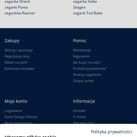
zegarka Orient
zegarka Seiko
zegarki Puma
Skagen
zegarków Roamer
zegarki Ted Bake
Zakupy
Pomoc
Zwroty i wymiany
Reklamacje
Negocjacja ceny
Regulamin
Rabat na start!
Jak kupić na raty?
Darmowa dostawa
Polityka prywatności
Serwisy zegarków
Zużyty sprzęt
Moje konto
Informacje
Logowanie
Kontakt
Karta Stałego Klienta
O firmie
Moje zamówienia
Dlaczego my?
Ustawienia konta
Blog
Polityka prywatności
Słownik