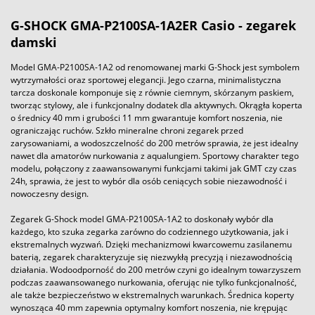
G-SHOCK GMA-P2100SA-1A2ER Casio - zegarek
damski
Model GMA-P2100SA-1A2 od renomowanej marki G-Shock jest symbolem
wytrzymałości oraz sportowej elegancji. Jego czarna, minimalistyczna
tarcza doskonale komponuje się z równie ciemnym, skórzanym paskiem,
tworząc stylowy, ale i funkcjonalny dodatek dla aktywnych. Okrągła koperta
o średnicy 40 mm i grubości 11 mm gwarantuje komfort noszenia, nie
ograniczając ruchów. Szkło mineralne chroni zegarek przed
zarysowaniami, a wodoszczelność do 200 metrów sprawia, że jest idealny
nawet dla amatorów nurkowania z aqualungiem. Sportowy charakter tego
modelu, połączony z zaawansowanymi funkcjami takimi jak GMT czy czas
24h, sprawia, że jest to wybór dla osób ceniących sobie niezawodność i
nowoczesny design.
Zegarek G-Shock model GMA-P2100SA-1A2 to doskonały wybór dla
każdego, kto szuka zegarka zarówno do codziennego użytkowania, jak i
ekstremalnych wyzwań. Dzięki mechanizmowi kwarcowemu zasilanemu
baterią, zegarek charakteryzuje się niezwykłą precyzją i niezawodnością
działania. Wodoodporność do 200 metrów czyni go idealnym towarzyszem
podczas zaawansowanego nurkowania, oferując nie tylko funkcjonalność,
ale także bezpieczeństwo w ekstremalnych warunkach. Średnica koperty
wynosząca 40 mm zapewnia optymalny komfort noszenia, nie krępując