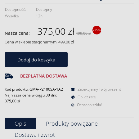
Dostępność:
Dostępny
Wysyłka
12h
375,00 zł
-25%
Nasza cena:
499,00 zł
Cena w sklepie stacjonarnym: 499,00 zł
Dodaj do koszyka
BEZPŁATNA DOSTAWA
Kod produktu: GMA-P2100SA-1A2
Zapakujemy Twój prezent
Najniższa cena w ciągu 30 dni:
Oblicz ratę
375,00 zł
Ochrona szkła!
Opis
Produkty powiązane
Dostawa i zwrot