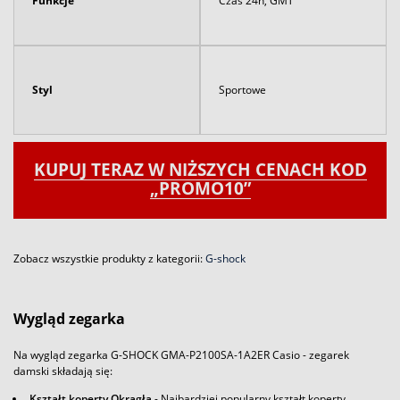
Funkcje
Czas 24h, GMT
Styl
Sportowe
KUPUJ TERAZ W NIŻSZYCH CENACH KOD
„PROMO10”
Zobacz wszystkie produkty z kategorii:
G-shock
Wygląd zegarka
Na wygląd zegarka G-SHOCK GMA-P2100SA-1A2ER Casio - zegarek
damski składają się:
Kształt koperty Okrągła
- Najbardziej popularny kształt koperty