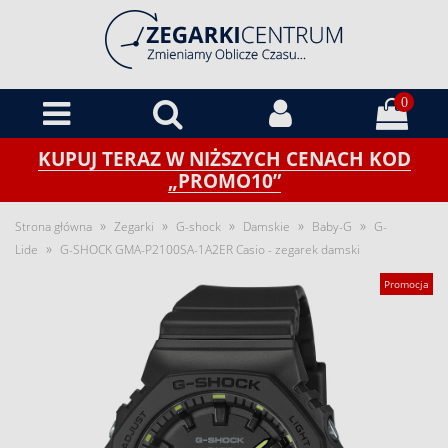
0
KUPUJ TERAZ W NIŻSZYCH CENACH KOD
„PROMO10”
»
»
»
»
»
Strona główna
Zegarki
G-shock
Damskie
Baby-G
G-
»
Lide
G-SHOCK GMA-P2100SA-1A2ER Casio - zegarek damski
Promocja