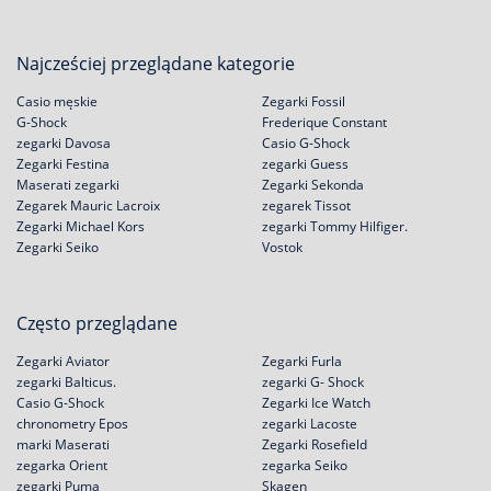
Najcześciej przeglądane kategorie
Casio męskie
Zegarki Fossil
G-Shock
Frederique Constant
zegarki Davosa
Casio G-Shock
Zegarki Festina
zegarki Guess
Maserati zegarki
Zegarki Sekonda
Zegarek Mauric Lacroix
zegarek Tissot
Zegarki Michael Kors
zegarki Tommy Hilfiger.
Zegarki Seiko
Vostok
Często przeglądane
Zegarki Aviator
Zegarki Furla
zegarki Balticus.
zegarki G- Shock
Casio G-Shock
Zegarki Ice Watch
chronometry Epos
zegarki Lacoste
marki Maserati
Zegarki Rosefield
zegarka Orient
zegarka Seiko
zegarki Puma
Skagen