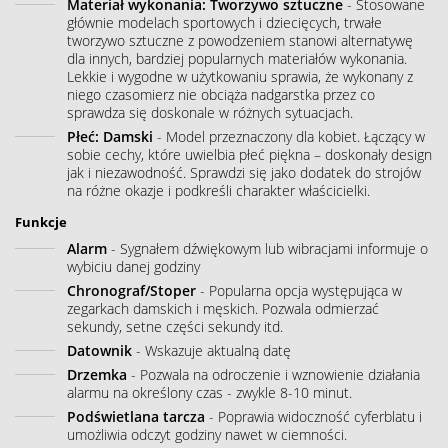
Materiał wykonania: Tworzywo sztuczne
- Stosowane
głównie modelach sportowych i dziecięcych, trwałe
tworzywo sztuczne z powodzeniem stanowi alternatywę
dla innych, bardziej popularnych materiałów wykonania.
Lekkie i wygodne w użytkowaniu sprawia, że wykonany z
niego czasomierz nie obciąża nadgarstka przez co
sprawdza się doskonale w różnych sytuacjach.
Płeć: Damski
- Model przeznaczony dla kobiet. Łączący w
sobie cechy, które uwielbia płeć piękna – doskonały design
jak i niezawodność. Sprawdzi się jako dodatek do strojów
na różne okazje i podkreśli charakter właścicielki.
Funkcje
Alarm
- Sygnałem dźwiękowym lub wibracjami informuje o
wybiciu danej godziny
Chronograf/Stoper
- Popularna opcja występująca w
zegarkach damskich i męskich. Pozwala odmierzać
sekundy, setne części sekundy itd.
Datownik
- Wskazuje aktualną datę
Drzemka
- Pozwala na odroczenie i wznowienie działania
alarmu na określony czas - zwykle 8-10 minut.
Podświetlana tarcza
- Poprawia widoczność cyferblatu i
umożliwia odczyt godziny nawet w ciemności.