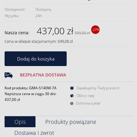
Dostępność:
Dostępny
Wysyłka
24h
437,00 zł
-27%
Nasza cena:
509,00 zł
Cena w sklepie stacjonarnym: 599,00 zł
Dodaj do koszyka
BEZPŁATNA DOSTAWA
Kod produktu: GMA-S140M-7A
Zapakujemy Twój prezent
Najniższa cena w ciągu 30 dni:
Oblicz ratę
437,00 zł
Ochrona szkła!
Opis
Produkty powiązane
Dostawa i zwrot