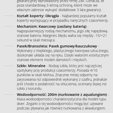
gwarancyjnej wprowadzony przez firmę Zibi. Oznacza, że
poza standardową 3-letnią ochroną, klient może we
własnym zakresie wykupić dodatkowe 3 lata gwarancji.
Kształt koperty: Okrągła
- Najbardziej popularny kształt
koperty występujący w przypadku naręcznych czasomierzy.
Mechanizm: Kwarcowy (zasilany baterią)
-
Najpopularniejszy rodzaj mechanizmu, jego siłę napędową
stanowi bateria. Margines błędu waha się między -15/+21
sekund w skali miesiąca.
Pasek/Bransoleta: Pasek gumowy/kauczukowy
-
Wykonany z miękkiego, plastycznego tworzywa sztucznego,
doskonale układa się na ręku. Dzięki walorom estetycznym
stanowi element modeli damskich i męskich.
Szkło: Mineralne
- Rodzaj szkła, który jest najczęściej
spotykany przy produkcji czasomierzy. Posiada 4/10
punktów w skali Mohsa. Znacznie mniej odporny na
zarysowania niż odpowiednik wykonany z szafiru, jednakże
jeśli chodzi o podatność na stłuczenia, oceniany lepiej niż
szkło z korundu.
Wodoodporność: 200m (nurkowanie z aqualungiem)
-
Klasa wodoodporności charakterystyczna dla modeli typu
diver. Zegarki o tej wodoodporności mogą być używane
podczas pływania jak również nurkowania z akwalungiem.