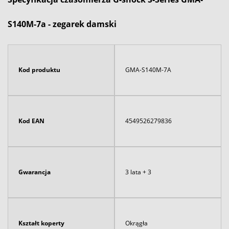
S140M-7a - zegarek damski
Kod produktu
GMA-S140M-7A
Kod EAN
4549526279836
Gwarancja
3 lata + 3
Kształt koperty
Okrągła