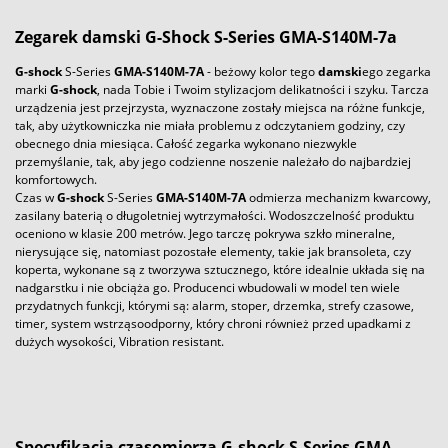
Zegarek
damski
G-Shock
S-Series GMA-S140M-7a
G-shock
S-Series
GMA-S140M-7A
- beżowy kolor tego
damski
ego zegarka
marki
G-shock
, nada Tobie i Twoim stylizacjom delikatności i szyku. Tarcza
urządzenia jest przejrzysta, wyznaczone zostały miejsca na różne funkcje,
tak, aby użytkowniczka nie miała problemu z odczytaniem godziny, czy
obecnego dnia miesiąca. Całość zegarka wykonano niezwykle
przemyślanie, tak, aby jego codzienne noszenie należało do najbardziej
komfortowych.
Czas w
G-shock
S-Series
GMA-S140M-7A
odmierza mechanizm kwarcowy,
zasilany baterią o długoletniej wytrzymałości. Wodoszczelność produktu
oceniono w klasie 200 metrów. Jego tarczę pokrywa szkło mineralne,
nierysujące się, natomiast pozostałe elementy, takie jak bransoleta, czy
koperta, wykonane są z tworzywa sztucznego, które idealnie układa się na
nadgarstku i nie obciąża go. Producenci wbudowali w model ten wiele
przydatnych funkcji, którymi są: alarm, stoper, drzemka, strefy czasowe,
timer, system wstrząsoodporny, który chroni również przed upadkami z
dużych wysokości, Vibration resistant.
Specyfikacja czasomierza G-shock S-Series GMA-