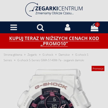
0
KUPUJ TERAZ W NIŻSZYCH CENACH KOD
„PROMO10”
»
»
»
»
Strona główna
Zegarki
G-shock
Damskie
G-shock S
»
Series
G-shock S-Series GMA-S140M-7a - zegarek damski
Promocja