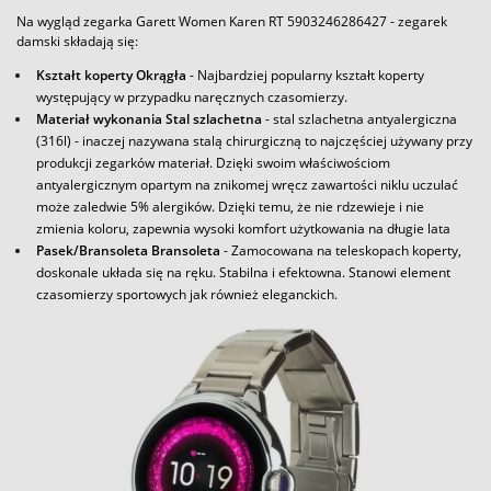
Na wygląd zegarka Garett Women Karen RT 5903246286427 - zegarek
damski składają się:
Kształt koperty Okrągła
- Najbardziej popularny kształt koperty
występujący w przypadku naręcznych czasomierzy.
Materiał wykonania Stal szlachetna
- stal szlachetna antyalergiczna
(316l) - inaczej nazywana stalą chirurgiczną to najczęściej używany przy
produkcji zegarków materiał. Dzięki swoim właściwościom
antyalergicznym opartym na znikomej wręcz zawartości niklu uczulać
może zaledwie 5% alergików. Dzięki temu, że nie rdzewieje i nie
zmienia koloru, zapewnia wysoki komfort użytkowania na długie lata
Pasek/Bransoleta Bransoleta
- Zamocowana na teleskopach koperty,
doskonale układa się na ręku. Stabilna i efektowna. Stanowi element
czasomierzy sportowych jak również eleganckich.