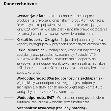
Dane techniczne
Gwarancja: 2 lata
- Okres ochrony udzielanej przez
producenta przypisany oryginalnym produktom. Oznacza,
że w przypadku pojawienia się usterki nie wynikającej z
winy użytkownika, w ciągu 2 lat klient ma prawo do złożenia
reklamacji w autoryzowanym serwisie producenta.
Kształt koperty: Okrągła
- Najbardziej popularny kształt
koperty występujący w przypadku naręcznych czasomierzy.
Szkło: Mineralne
- Rodzaj szkła, który jest najczęściej
spotykany przy produkcji czasomierzy. Posiada 4/10
punktów w skali Mohsa. Znacznie mniej odporny na
zarysowania niż odpowiednik wykonany z szafiru, jednakże
jeśli chodzi o podatność na stłuczenia, oceniany lepiej niż
szkło z korundu.
Wodoodporność: 30m (odporność na zachlapania)
-
Wg tej klasy wodoodporności zegarek jest odporny na
zachlapania. Należy jednak unikać większego kontaktu z
wodą, aby nie uszkodzić czasomierza.
Wodoodporność: IP67
- Oznacza ochronę przed pyłem i
skutkami zanurzenia w wodzie przez krótki czas
Mechanizm: Kwarcowy (zasilany baterią)
-