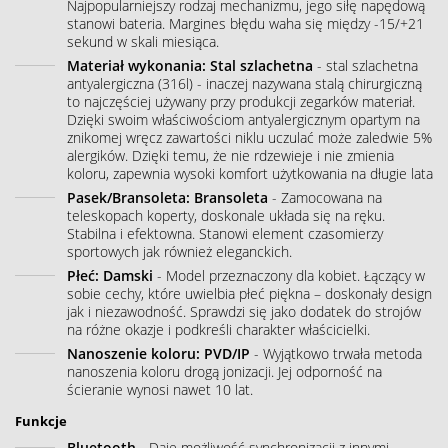
Najpopularniejszy rodzaj mechanizmu, jego siłę napędową
stanowi bateria. Margines błędu waha się między -15/+21
sekund w skali miesiąca.
Materiał wykonania: Stal szlachetna
- stal szlachetna
antyalergiczna (316l) - inaczej nazywana stalą chirurgiczną
to najczęściej używany przy produkcji zegarków materiał.
Dzięki swoim właściwościom antyalergicznym opartym na
znikomej wręcz zawartości niklu uczulać może zaledwie 5%
alergików. Dzięki temu, że nie rdzewieje i nie zmienia
koloru, zapewnia wysoki komfort użytkowania na długie lata
Pasek/Bransoleta: Bransoleta
- Zamocowana na
teleskopach koperty, doskonale układa się na ręku.
Stabilna i efektowna. Stanowi element czasomierzy
sportowych jak również eleganckich.
Płeć: Damski
- Model przeznaczony dla kobiet. Łączący w
sobie cechy, które uwielbia płeć piękna – doskonały design
jak i niezawodność. Sprawdzi się jako dodatek do strojów
na różne okazje i podkreśli charakter właścicielki.
Nanoszenie koloru: PVD/IP
- Wyjątkowo trwała metoda
nanoszenia koloru drogą jonizacji. Jej odporność na
ścieranie wynosi nawet 10 lat.
Funkcje
Bluetooth
- Daje możliwość synchronizacji z innymi