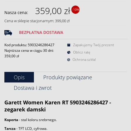
359,00 zł
-10%
Nasza cena:
Cena w sklepie stacjonarnym: 399,00 zł
BEZPŁATNA DOSTAWA
Kod produktu: 5903246286427
Zapakujemy Twój prezent
Najniższa cena w ciągu 30 dni:
Oblicz ratę
359,00 zł
Ochrona szkła!
Opis
Produkty powiązane
Dostawa i zwrot
Garett
Women Karen RT 5903246286427 -
zegarek
damski
Koperta
- stal koloru srebrnego.
Tarcza
- TFT LCD, cyfrowa.