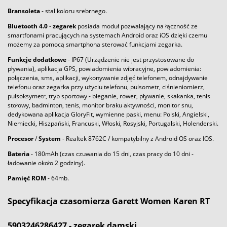
Bransoleta
- stal koloru srebrnego.
Bluetooth
4.0
-
zegarek
posiada moduł pozwalający na łączność ze
smartfonami pracujących na systemach Android oraz iOS dzięki czemu
możemy za pomocą smartphona sterować funkcjami zegarka.
Funkcje dodatkowe
- IP67 (Urządzenie nie jest przystosowane do
pływania), aplikacja GPS, powiadomienia wibracyjne, powiadomienia:
połączenia, sms, aplikacji, wykonywanie zdjęć telefonem, odnajdywanie
telefonu oraz zegarka przy użyciu telefonu, pulsometr, ciśnieniomierz,
pulsoksymetr, tryb sportowy - bieganie, rower, pływanie, skakanka, tenis
stołowy, badminton, tenis, monitor braku aktywności, monitor snu,
dedykowana aplikacja GloryFit, wymienne paski, menu: Polski, Angielski,
Niemiecki, Hiszpański, Francuski, Włoski, Rosyjski, Portugalski, Holenderski.
Procesor
/
System
- Realtek 8762C / kompatybilny z Android OS oraz IOS.
Bateria
- 180mAh (czas czuwania do 15 dni, czas pracy do 10 dni -
ładowanie około 2 godziny).
Pamięć ROM
- 64mb.
Specyfikacja czasomierza Garett Women Karen RT
5903246286427 - zegarek damski