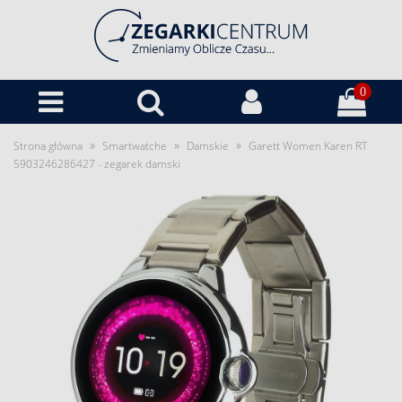
0
»
»
»
Strona główna
Smartwatche
Damskie
Garett Women Karen RT
5903246286427 - zegarek damski