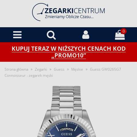
0
KUPUJ TERAZ W NIŻSZYCH CENACH KOD
„PROMO10”
»
»
»
»
Strona główna
Zegarki
Guess
Męskie
Guess GW0265G7
Connoisseur - zegarek męski