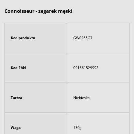
Connoisseur - zegarek męski
Kod produktu
GW0265G7
Kod EAN
091661529993
Tarcza
Niebieska
Waga
130g