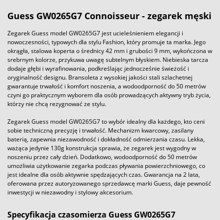
Guess GW0265G7 Connoisseur - zegarek męski
Zegarek Guess model GW0265G7 jest ucieleśnieniem elegancji i
nowoczesności, typowych dla stylu Fashion, który promuje ta marka. Jego
okrągła, stalowa koperta o średnicy 42 mm i grubości 9 mm, wykończona w
srebrnym kolorze, przykuwa uwagę subtelnym błyskiem. Niebieska tarcza
dodaje głębi i wyrafinowania, podkreślając jednocześnie świeżość i
oryginalność designu. Bransoleta z wysokiej jakości stali szlachetnej
gwarantuje trwałość i komfort noszenia, a wodoodporność do 50 metrów
czyni go praktycznym wyborem dla osób prowadzących aktywny tryb życia,
którzy nie chcą rezygnować ze stylu.
Zegarek Guess model GW0265G7 to wybór idealny dla każdego, kto ceni
sobie techniczną precyzję i trwałość. Mechanizm kwarcowy, zasilany
baterią, zapewnia niezawodność i dokładność odmierzania czasu. Lekka,
ważąca jedynie 130g konstrukcja sprawia, że zegarek jest wygodny w
noszeniu przez cały dzień. Dodatkowo, wodoodporność do 50 metrów
umożliwia użytkowanie zegarka podczas pływania powierzchniowego, co
jest idealne dla osób aktywnie spędzających czas. Gwarancja na 2 lata,
oferowana przez autoryzowanego sprzedawcę marki Guess, daje pewność
inwestycji w niezawodny i stylowy akcesorium.
Specyfikacja czasomierza Guess GW0265G7