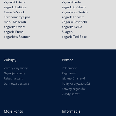
Zegarki Aviator
Zegarki Furla
zegarki Balticus.
zegarki G- Shock
Casio G-Shock
Zegarki Ice Watch
chronometry Epos
zegarki Lacoste
marki Maserati
Zegarki Rosefield
zegarka Orient
zegarka Seiko
zegarki Puma
Skagen
zegarków Roamer
zegarki Ted Bake
Zakupy
Pomoc
Zwroty i wymiany
Reklamacje
Negocjacja ceny
Regulamin
Rabat na start!
Jak kupić na raty?
Darmowa dostawa
Polityka prywatności
Serwisy zegarków
Zużyty sprzęt
Moje konto
Informacje