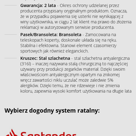
Gwarancja: 2 lata
- Okres ochrony udzielanej przez
producenta przypisany oryginalnym produktom. Oznacza,
że w przypadku pojawienia się usterki nie wynikającej z
winy użytkownika, w ciągu 2 lat klient ma prawo do złożenia
reklamacji w autoryzowanym serwisie producenta.
Pasek/Bransoleta: Bransoleta
- Zamocowana na
teleskopach koperty, doskonale układa się na ręku.
Stabilna i efektowna. Stanowi element czasomierzy
sportowych jak również eleganckich.
Kruszec: Stal szlachetna
- stal szlachetna antyalergiczna
(316l) – inaczej nazywana stalą chirurgiczną to najczęściej
używany przy produkcji zegarków materiał. Dzięki swoim
właściwościom antyalergicznym opartym na znikomej
wręcz zawartości niklu uczulać może zaledwie 5%
alergików. Dzięki temu, że nie rdzewieje i nie zmienia
koloru, zapewnia wysoki komfort użytkowania na długie lata
Wybierz dogodny system ratalny: