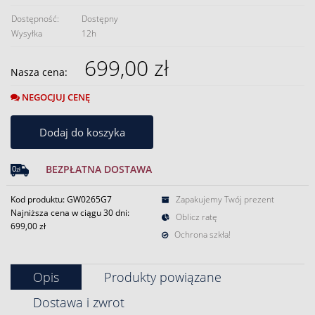
Dostępność:
Dostępny
Wysyłka
12h
699,00 zł
Nasza cena:
NEGOCJUJ CENĘ
Dodaj do koszyka
BEZPŁATNA DOSTAWA
Kod produktu: GW0265G7
Zapakujemy Twój prezent
Najniższa cena w ciągu 30 dni:
Oblicz ratę
699,00 zł
Ochrona szkła!
Opis
Produkty powiązane
Dostawa i zwrot