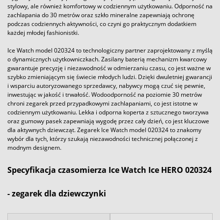
stylowy, ale również komfortowy w codziennym użytkowaniu. Odporność na
zachlapania do 30 metrów oraz szkło mineralne zapewniają ochronę
podczas codziennych aktywności, co czyni go praktycznym dodatkiem
każdej młodej fashionistki.
Ice Watch model 020324 to technologiczny partner zaprojektowany z myślą
o dynamicznych użytkowniczkach. Zasilany baterią mechanizm kwarcowy
gwarantuje precyzję i niezawodność w odmierzaniu czasu, co jest ważne w
szybko zmieniającym się świecie młodych ludzi. Dzięki dwuletniej gwarancji
i wsparciu autoryzowanego sprzedawcy, nabywcy mogą czuć się pewnie,
inwestując w jakość i trwałość. Wodoodporność na poziomie 30 metrów
chroni zegarek przed przypadkowymi zachlapaniami, co jest istotne w
codziennym użytkowaniu. Lekka i odporna koperta z sztucznego tworzywa
oraz gumowy pasek zapewniają wygodę przez cały dzień, co jest kluczowe
dla aktywnych dziewcząt. Zegarek Ice Watch model 020324 to znakomy
wybór dla tych, którzy szukają niezawodności technicznej połączonej z
modnym designem.
Specyfikacja czasomierza Ice Watch Ice HERO 020324
- zegarek dla dziewczynki