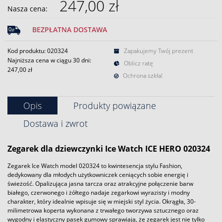
247,00 zł
Nasza cena:
BEZPŁATNA DOSTAWA
Kod produktu: 020324
Zapakujemy Twój prezent
Najniższa cena w ciągu 30 dni:
Oblicz ratę
247,00 zł
Ochrona szkła!
Opis
Produkty powiązane
Dostawa i zwrot
Zegarek
dla dziewczynki
Ice Watch
ICE
HERO
020324
Zegarek Ice Watch model 020324 to kwintesencja stylu Fashion,
dedykowany dla młodych użytkowniczek ceniących sobie energię i
świeżość. Opalizująca jasna tarcza oraz atrakcyjne połączenie barw
białego, czerwonego i żółtego nadaje zegarkowi wyrazisty i modny
charakter, który idealnie wpisuje się w miejski styl życia. Okrągła, 30-
milimetrowa koperta wykonana z trwałego tworzywa sztucznego oraz
wygodny i elastyczny pasek gumowy sprawiają, że zegarek jest nie tylko