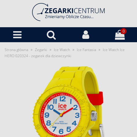
0
»
»
»
»
Strona główna
Zegarki
Ice Watch
Ice Fantasia
Ice Watch Ice
HERO 020324 - zegarek dla dziewczynki