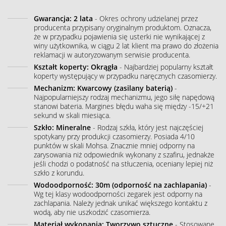
Gwarancja: 2 lata
- Okres ochrony udzielanej przez
producenta przypisany oryginalnym produktom. Oznacza,
że w przypadku pojawienia się usterki nie wynikającej z
winy użytkownika, w ciągu 2 lat klient ma prawo do złożenia
reklamacji w autoryzowanym serwisie producenta.
Kształt koperty: Okrągła
- Najbardziej popularny kształt
koperty występujący w przypadku naręcznych czasomierzy.
Mechanizm: Kwarcowy (zasilany baterią)
-
Najpopularniejszy rodzaj mechanizmu, jego siłę napędową
stanowi bateria. Margines błędu waha się między -15/+21
sekund w skali miesiąca.
Szkło: Mineralne
- Rodzaj szkła, który jest najczęściej
spotykany przy produkcji czasomierzy. Posiada 4/10
punktów w skali Mohsa. Znacznie mniej odporny na
zarysowania niż odpowiednik wykonany z szafiru, jednakże
jeśli chodzi o podatność na stłuczenia, oceniany lepiej niż
szkło z korundu.
Wodoodporność: 30m (odporność na zachlapania)
-
Wg tej klasy wodoodporności zegarek jest odporny na
zachlapania. Należy jednak unikać większego kontaktu z
wodą, aby nie uszkodzić czasomierza.
Materiał wykonania: Tworzywo sztuczne
- Stosowane