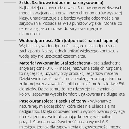
Szkło: Szafirowe (odporne na zarysowania)
-
Najbardziej ceniony rodzaj szkła. Stosowany w większości
modeli szwajcarskich oraz innych chronometrów wysokiej
klasy. Charakteryzuje się bardzo wysoką odpornością na
zarysowania. Posiada aż 9/10 punktów wg skali Mohsa, co
określa się jako możliwe do zarysowani jedynie
diamentem.
Wodoodporność: 30m (odporność na zachlapania)
-
Wg tej klasy wodoodporności zegarek jest odporny na
zachlapania. Należy jednak unikać większego kontaktu z
wodą, aby nie uszkodzić czasomierza.
Materiał wykonania: Stal szlachetna
- stal szlachetna
antyalergiczna (316l) - inaczej nazywana stalą chirurgiczną
to najczęściej używany przy produkcji zegarków materiał.
Dzięki swoim właściwościom antyalergicznym opartym na
znikomej wręcz zawartości niklu uczulać może zaledwie 5%
alergików. Dzięki temu, że nie rdzewieje i nie zmienia
koloru, zapewnia wysoki komfort użytkowania na długie lata
Pasek/Bransoleta: Pasek skórzany
- Wykonany z
naturalnej, miękkiej skóry, która idealnie układa się na
nadgarstku. Dzięki odpowiedniemu wyprofilowaniu przylega
do ręki jednocześnie utrzymując kopertę w stabilnej
pozycji. Standardowa żywotność paska wynosi 6-9
miesięcy, jednak dla zapewnienia długowieczności można