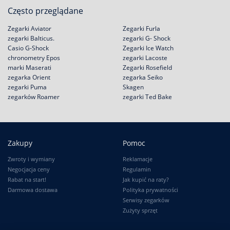
Często przeglądane
Zegarki Aviator
Zegarki Furla
zegarki Balticus.
zegarki G- Shock
Casio G-Shock
Zegarki Ice Watch
chronometry Epos
zegarki Lacoste
marki Maserati
Zegarki Rosefield
zegarka Orient
zegarka Seiko
zegarki Puma
Skagen
zegarków Roamer
zegarki Ted Bake
Zakupy
Pomoc
Zwroty i wymiany
Reklamacje
Negocjacja ceny
Regulamin
Rabat na start!
Jak kupić na raty?
Darmowa dostawa
Polityka prywatności
Serwisy zegarków
Zużyty sprzęt