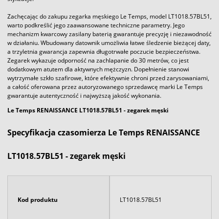
Zachęcając do zakupu zegarka męskiego Le Temps, model LT1018.57BL51,
warto podkreślić jego zaawansowane techniczne parametry. Jego
mechanizm kwarcowy zasilany baterią gwarantuje precyzję i niezawodność
w działaniu. Wbudowany datownik umożliwia łatwe śledzenie bieżącej daty,
a trzyletnia gwarancja zapewnia długotrwałe poczucie bezpieczeństwa.
Zegarek wykazuje odporność na zachlapanie do 30 metrów, co jest
dodatkowym atutem dla aktywnych mężczyzn. Dopełnienie stanowi
wytrzymałe szkło szafirowe, które efektywnie chroni przed zarysowaniami,
a całość oferowana przez autoryzowanego sprzedawcę marki Le Temps
gwarantuje autentyczność i najwyższą jakość wykonania.
Le Temps RENAISSANCE LT1018.57BL51
- zegarek męski
Specyfikacja czasomierza Le Temps RENAISSANCE
LT1018.57BL51 - zegarek męski
Kod produktu
LT1018.57BL51