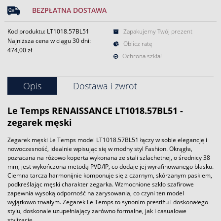
BEZPŁATNA DOSTAWA
Kod produktu: LT1018.57BL51
Zapakujemy Twój prezent
Najniższa cena w ciągu 30 dni:
Oblicz ratę
474,00 zł
Ochrona szkła!
Opis
Dostawa i zwrot
Le Temps RENAISSANCE LT1018.57BL51 -
zegarek męski
Zegarek męski Le Temps model LT1018.57BL51 łączy w sobie elegancję i
nowoczesność, idealnie wpisując się w modny styl Fashion. Okrągła,
pozłacana na różowo koperta wykonana ze stali szlachetnej, o średnicy 38
mm, jest wykończona metodą PVD/IP, co dodaje jej wyrafinowanego blasku.
Ciemna tarcza harmonijnie komponuje się z czarnym, skórzanym paskiem,
podkreślając męski charakter zegarka. Wzmocnione szkło szafirowe
zapewnia wysoką odporność na zarysowania, co czyni ten model
wyjątkowo trwałym. Zegarek Le Temps to synonim prestiżu i doskonałego
stylu, doskonale uzupełniający zarówno formalne, jak i casualowe
stylizacje.