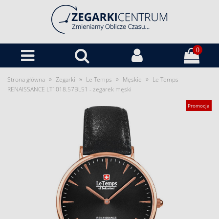
0
»
»
»
»
Strona główna
Zegarki
Le Temps
Męskie
Le Temps
RENAISSANCE LT1018.57BL51 - zegarek męski
Promocja