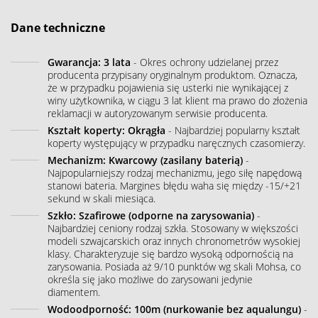
Dane techniczne
Gwarancja: 3 lata
- Okres ochrony udzielanej przez
producenta przypisany oryginalnym produktom. Oznacza,
że w przypadku pojawienia się usterki nie wynikającej z
winy użytkownika, w ciągu 3 lat klient ma prawo do złożenia
reklamacji w autoryzowanym serwisie producenta.
Kształt koperty: Okrągła
- Najbardziej popularny kształt
koperty występujący w przypadku naręcznych czasomierzy.
Mechanizm: Kwarcowy (zasilany baterią)
-
Najpopularniejszy rodzaj mechanizmu, jego siłę napędową
stanowi bateria. Margines błędu waha się między -15/+21
sekund w skali miesiąca.
Szkło: Szafirowe (odporne na zarysowania)
-
Najbardziej ceniony rodzaj szkła. Stosowany w większości
modeli szwajcarskich oraz innych chronometrów wysokiej
klasy. Charakteryzuje się bardzo wysoką odpornością na
zarysowania. Posiada aż 9/10 punktów wg skali Mohsa, co
określa się jako możliwe do zarysowani jedynie
diamentem.
Wodoodporność: 100m (nurkowanie bez aqualungu)
-