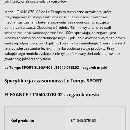
jak i funkcjonalność swoich akcesoriów.
Model LT1040.07BL02 od Le Temps to techniczne arcydzieło, które
przyciąga uwagę swoją funkcjonalnością i trwałością. Kwarcowy
mechanizm zasilany baterią zapewnia niezawodność i precyzję w
odmierzaniu czasu. Obudowa o średnicy 43mm, wykonana ze stali
szlachetnej, oraz wodoodporność do 100m sprawiają, że zegarek jest
idealny zarówno do codziennego użytku, jak i do aktywności wymagających
większej odporności, takich jak nurkowanie bez aqualungu. Gwarancja na 3
lata potwierdza zaufanie, jakim marka obdarza swoje produkty. Przy
zakupie tego modelu zyskujesz nie tylko efektowny dodatek, ale również
gwarancję jakości i satysfakcji.
Le Temps SPORT ELEGANCE LT1040.07BL02
- zegarek męski
Specyfikacja czasomierza Le Temps SPORT
ELEGANCE LT1040.07BL02 - zegarek męski
Kod produktu
LT1040.07BL02