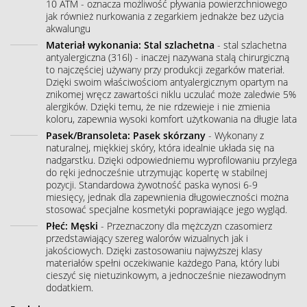
10 ATM - oznacza możliwość pływania powierzchniowego
jak również nurkowania z zegarkiem jednakże bez użycia
akwalungu
Materiał wykonania: Stal szlachetna
- stal szlachetna
antyalergiczna (316l) - inaczej nazywana stalą chirurgiczną
to najczęściej używany przy produkcji zegarków materiał.
Dzięki swoim właściwościom antyalergicznym opartym na
znikomej wręcz zawartości niklu uczulać może zaledwie 5%
alergików. Dzięki temu, że nie rdzewieje i nie zmienia
koloru, zapewnia wysoki komfort użytkowania na długie lata
Pasek/Bransoleta: Pasek skórzany
- Wykonany z
naturalnej, miękkiej skóry, która idealnie układa się na
nadgarstku. Dzięki odpowiedniemu wyprofilowaniu przylega
do ręki jednocześnie utrzymując kopertę w stabilnej
pozycji. Standardowa żywotność paska wynosi 6-9
miesięcy, jednak dla zapewnienia długowieczności można
stosować specjalne kosmetyki poprawiające jego wygląd.
Płeć: Męski
- Przeznaczony dla mężczyzn czasomierz
przedstawiający szereg walorów wizualnych jak i
jakościowych. Dzięki zastosowaniu najwyższej klasy
materiałów spełni oczekiwanie każdego Pana, który lubi
cieszyć się nietuzinkowym, a jednocześnie niezawodnym
dodatkiem.