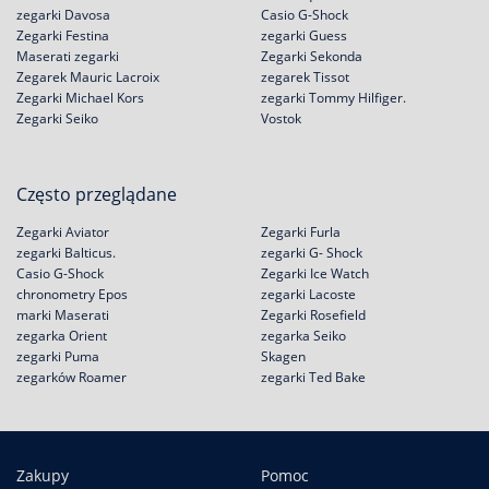
zegarki Davosa
Casio G-Shock
Zegarki Festina
zegarki Guess
Maserati zegarki
Zegarki Sekonda
Zegarek Mauric Lacroix
zegarek Tissot
Zegarki Michael Kors
zegarki Tommy Hilfiger.
Zegarki Seiko
Vostok
Często przeglądane
Zegarki Aviator
Zegarki Furla
zegarki Balticus.
zegarki G- Shock
Casio G-Shock
Zegarki Ice Watch
chronometry Epos
zegarki Lacoste
marki Maserati
Zegarki Rosefield
zegarka Orient
zegarka Seiko
zegarki Puma
Skagen
zegarków Roamer
zegarki Ted Bake
Zakupy
Pomoc