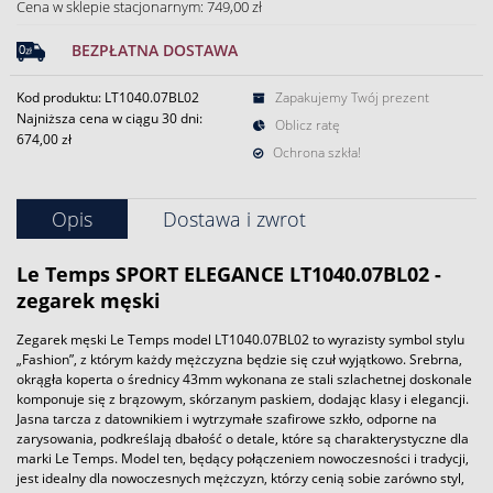
Cena w sklepie stacjonarnym: 749,00 zł
BEZPŁATNA DOSTAWA
Kod produktu: LT1040.07BL02
Zapakujemy Twój prezent
Najniższa cena w ciągu 30 dni:
Oblicz ratę
674,00 zł
Ochrona szkła!
Opis
Dostawa i zwrot
Le Temps SPORT ELEGANCE LT1040.07BL02 -
zegarek męski
Zegarek męski Le Temps model LT1040.07BL02 to wyrazisty symbol stylu
„Fashion”, z którym każdy mężczyzna będzie się czuł wyjątkowo. Srebrna,
okrągła koperta o średnicy 43mm wykonana ze stali szlachetnej doskonale
komponuje się z brązowym, skórzanym paskiem, dodając klasy i elegancji.
Jasna tarcza z datownikiem i wytrzymałe szafirowe szkło, odporne na
zarysowania, podkreślają dbałość o detale, które są charakterystyczne dla
marki Le Temps. Model ten, będący połączeniem nowoczesności i tradycji,
jest idealny dla nowoczesnych mężczyzn, którzy cenią sobie zarówno styl,