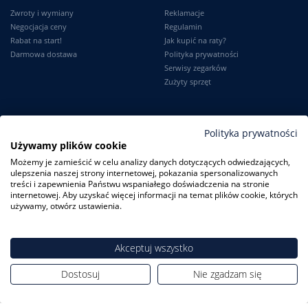
Zwroty i wymiany
Reklamacje
Negocjacja ceny
Regulamin
Rabat na start!
Jak kupić na raty?
Darmowa dostawa
Polityka prywatności
Serwisy zegarków
Zużyty sprzęt
Moje konto
Informacje
Polityka prywatności
Używamy plików cookie
Logowanie
Kontakt
Możemy je zamieścić w celu analizy danych dotyczących odwiedzających,
Karta Stałego Klienta
O firmie
ulepszenia naszej strony internetowej, pokazania spersonalizowanych
Moje zamówienia
Dlaczego my?
treści i zapewnienia Państwu wspaniałego doświadczenia na stronie
Ustawienia konta
Blog
internetowej. Aby uzyskać więcej informacji na temat plików cookie, których
Słownik
używamy, otwórz ustawienia.
Leksykon zegarków
Akceptuj wszystko
Dostosuj
Nie zgadzam się
ZegarkiCentrum.pl
| ul. Derdowskiego 8A/1 80-319 Gdańsk
| Tel.:
+48
608 23 29 23
| E-mail:
sklep@zegarkicentrum.pl