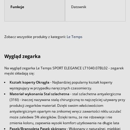
Funkcje
Datownik
Zobacz wszystkie produkty z kategorii:
Le Temps
Wygląd zegarka
Na wygląd zegarka Le Temps SPORT ELEGANCE LT1040.07BL02 - zegarek
męski składają się:
Kształt koperty Okrągła
- Najbardziej popularny kształt koperty
występujący w przypadku naręcznych czasomierzy.
Materiał wykonania Stal szlachetna
- stal szlachetna antyalergiczna
(316l) - inaczej nazywana stalą chirurgiczną to najczęściej używany przy
produkcji zegarków materiał. Dzięki swoim właściwościom
antyalergicznym opartym na znikomej wręcz zawartości niklu uczulać
może zaledwie 5% alergików. Dzięki temu, że nie rdzewieje i nie
zmienia koloru, zapewnia wysoki komfort użytkowania na długie lata
Pasek/Bransoleta Pasek skórzany
- Wykonany z naturalnej, miękkiej