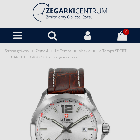
0
»
»
»
»
Strona główna
Zegarki
Le Temps
Męskie
Le Temps SPORT
ELEGANCE LT1040.07BL02 - zegarek męski