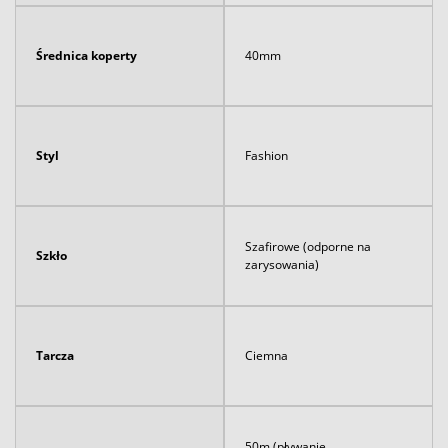
Średnica koperty
40mm
Styl
Fashion
Szafirowe (odporne na
Szkło
zarysowania)
Tarcza
Ciemna
50m (pływanie