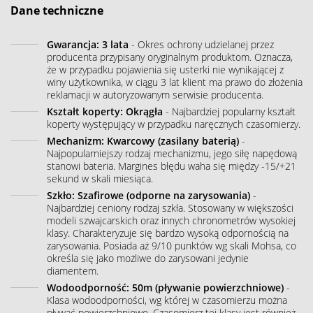
Dane techniczne
Gwarancja: 3 lata
- Okres ochrony udzielanej przez
producenta przypisany oryginalnym produktom. Oznacza,
że w przypadku pojawienia się usterki nie wynikającej z
winy użytkownika, w ciągu 3 lat klient ma prawo do złożenia
reklamacji w autoryzowanym serwisie producenta.
Kształt koperty: Okrągła
- Najbardziej popularny kształt
koperty występujący w przypadku naręcznych czasomierzy.
Mechanizm: Kwarcowy (zasilany baterią)
-
Najpopularniejszy rodzaj mechanizmu, jego siłę napędową
stanowi bateria. Margines błędu waha się między -15/+21
sekund w skali miesiąca.
Szkło: Szafirowe (odporne na zarysowania)
-
Najbardziej ceniony rodzaj szkła. Stosowany w większości
modeli szwajcarskich oraz innych chronometrów wysokiej
klasy. Charakteryzuje się bardzo wysoką odpornością na
zarysowania. Posiada aż 9/10 punktów wg skali Mohsa, co
określa się jako możliwe do zarysowani jedynie
diamentem.
Wodoodporność: 50m (pływanie powierzchniowe)
-
Klasa wodoodporności, wg której w czasomierzu można
pływać powierzchniowo. Czasomierz tej klasy jest również