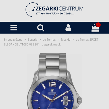
0
»
»
»
»
Strona główna
Zegarki
Le Temps
Męskie
Le Temps SPORT
ELEGANCE LT1080.03BS01 - zegarek męski