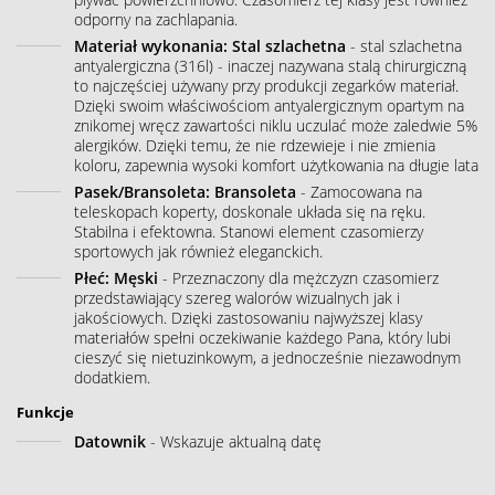
odporny na zachlapania.
Materiał wykonania: Stal szlachetna
- stal szlachetna
antyalergiczna (316l) - inaczej nazywana stalą chirurgiczną
to najczęściej używany przy produkcji zegarków materiał.
Dzięki swoim właściwościom antyalergicznym opartym na
znikomej wręcz zawartości niklu uczulać może zaledwie 5%
alergików. Dzięki temu, że nie rdzewieje i nie zmienia
koloru, zapewnia wysoki komfort użytkowania na długie lata
Pasek/Bransoleta: Bransoleta
- Zamocowana na
teleskopach koperty, doskonale układa się na ręku.
Stabilna i efektowna. Stanowi element czasomierzy
sportowych jak również eleganckich.
Płeć: Męski
- Przeznaczony dla mężczyzn czasomierz
przedstawiający szereg walorów wizualnych jak i
jakościowych. Dzięki zastosowaniu najwyższej klasy
materiałów spełni oczekiwanie każdego Pana, który lubi
cieszyć się nietuzinkowym, a jednocześnie niezawodnym
dodatkiem.
Funkcje
Datownik
- Wskazuje aktualną datę