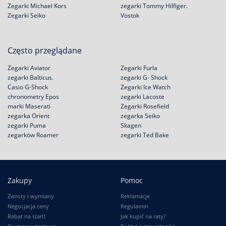
Zegarki Michael Kors
zegarki Tommy Hilfiger.
Zegarki Seiko
Vostok
Często przeglądane
Zegarki Aviator
Zegarki Furla
zegarki Balticus.
zegarki G- Shock
Casio G-Shock
Zegarki Ice Watch
chronometry Epos
zegarki Lacoste
marki Maserati
Zegarki Rosefield
zegarka Orient
zegarka Seiko
zegarki Puma
Skagen
zegarków Roamer
zegarki Ted Bake
Zakupy
Pomoc
Zwroty i wymiany
Reklamacje
Negocjacja ceny
Regulamin
Rabat na start!
Jak kupić na raty?