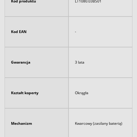
Kod produktu
LT1080.03BS01
Kod EAN
-
Gwarancja
3 lata
Kształt koperty
Okrągła
Mechanizm
Kwarcowy (zasilany baterią)