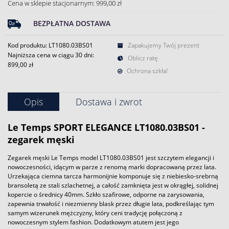
Cena w sklepie stacjonarnym: 999,00 zł
BEZPŁATNA DOSTAWA
Kod produktu: LT1080.03BS01
Zapakujemy Twój prezent
Najniższa cena w ciągu 30 dni:
Oblicz ratę
899,00 zł
Ochrona szkła!
Opis
Dostawa i zwrot
Le Temps SPORT ELEGANCE LT1080.03BS01 -
zegarek męski
Zegarek męski Le Temps model LT1080.03BS01 jest szczytem elegancji i
nowoczesności, idącym w parze z renomą marki dopracowaną przez lata.
Urzekająca ciemna tarcza harmonijnie komponuje się z niebiesko-srebrną
bransoletą ze stali szlachetnej, a całość zamknięta jest w okrągłej, solidnej
kopercie o średnicy 40mm. Szkło szafirowe, odporne na zarysowania,
zapewnia trwałość i niezmienny blask przez długie lata, podkreślając tym
samym wizerunek mężczyzny, który ceni tradycję połączoną z
nowoczesnym stylem fashion. Dodatkowym atutem jest jego