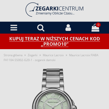
0
KUPUJ TERAZ W NIŻSZYCH CENACH KOD
„PROMO10”
»
»
»
Strona główna
Zegarki
Maurice Lacroix
Maurice Lacroix FIABA
FA1104-SS002-G20-1 - zegarek damski