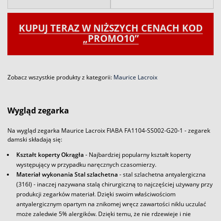
KUPUJ TERAZ W NIŻSZYCH CENACH KOD
„PROMO10”
Zobacz wszystkie produkty z kategorii:
Maurice Lacroix
Wygląd zegarka
Na wygląd zegarka Maurice Lacroix FIABA FA1104-SS002-G20-1 - zegarek
damski składają się:
Kształt koperty Okrągła
- Najbardziej popularny kształt koperty
występujący w przypadku naręcznych czasomierzy.
Materiał wykonania Stal szlachetna
- stal szlachetna antyalergiczna
(316l) - inaczej nazywana stalą chirurgiczną to najczęściej używany przy
produkcji zegarków materiał. Dzięki swoim właściwościom
antyalergicznym opartym na znikomej wręcz zawartości niklu uczulać
może zaledwie 5% alergików. Dzięki temu, że nie rdzewieje i nie