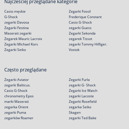
Najcześciej przeglądane kategorie
Casio męskie
Zegarki Fossil
G-Shock
Frederique Constant
zegarki Davosa
Casio G-Shock
Zegarki Festina
zegarki Guess
Maserati zegarki
Zegarki Sekonda
Zegarek Mauric Lacroix
zegarek Tissot
Zegarki Michael Kors
zegarki Tommy Hilfiger.
Zegarki Seiko
Vostok
Często przeglądane
Zegarki Aviator
Zegarki Furla
zegarki Balticus.
zegarki G- Shock
Casio G-Shock
Zegarki Ice Watch
chronometry Epos
zegarki Lacoste
marki Maserati
Zegarki Rosefield
zegarka Orient
zegarka Seiko
zegarki Puma
Skagen
zegarków Roamer
zegarki Ted Bake