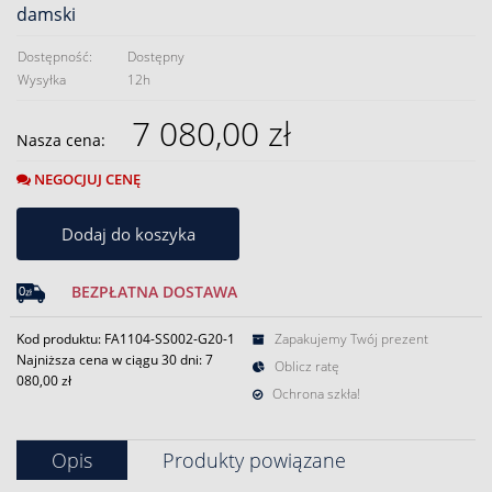
damski
Dostępność:
Dostępny
Wysyłka
12h
7 080,00 zł
Nasza cena:
NEGOCJUJ CENĘ
Dodaj do koszyka
BEZPŁATNA DOSTAWA
Kod produktu: FA1104-SS002-G20-1
Zapakujemy Twój prezent
Najniższa cena w ciągu 30 dni:
7
Oblicz ratę
080,00 zł
Ochrona szkła!
Opis
Produkty powiązane