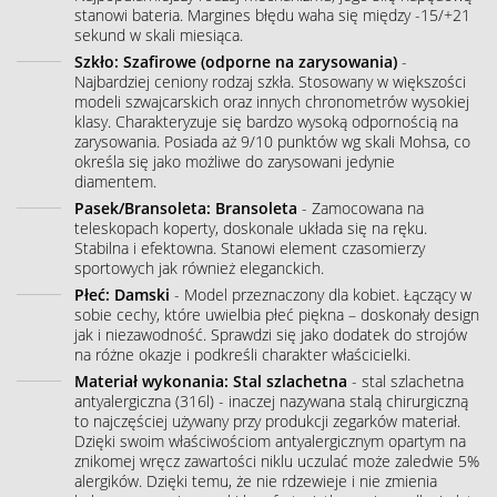
stanowi bateria. Margines błędu waha się między -15/+21
sekund w skali miesiąca.
Szkło: Szafirowe (odporne na zarysowania)
-
Najbardziej ceniony rodzaj szkła. Stosowany w większości
modeli szwajcarskich oraz innych chronometrów wysokiej
klasy. Charakteryzuje się bardzo wysoką odpornością na
zarysowania. Posiada aż 9/10 punktów wg skali Mohsa, co
określa się jako możliwe do zarysowani jedynie
diamentem.
Pasek/Bransoleta: Bransoleta
- Zamocowana na
teleskopach koperty, doskonale układa się na ręku.
Stabilna i efektowna. Stanowi element czasomierzy
sportowych jak również eleganckich.
Płeć: Damski
- Model przeznaczony dla kobiet. Łączący w
sobie cechy, które uwielbia płeć piękna – doskonały design
jak i niezawodność. Sprawdzi się jako dodatek do strojów
na różne okazje i podkreśli charakter właścicielki.
Materiał wykonania: Stal szlachetna
- stal szlachetna
antyalergiczna (316l) - inaczej nazywana stalą chirurgiczną
to najczęściej używany przy produkcji zegarków materiał.
Dzięki swoim właściwościom antyalergicznym opartym na
znikomej wręcz zawartości niklu uczulać może zaledwie 5%
alergików. Dzięki temu, że nie rdzewieje i nie zmienia