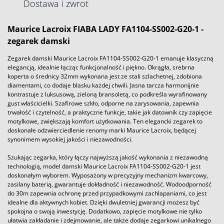
Dostawa i zwrot
Maurice Lacroix FIABA LADY FA1104-SS002-G20-1 -
zegarek damski
Zegarek damski Maurice Lacroix FA1104-SS002-G20-1 emanuje klasyczną
elegancją, idealnie łącząc funkcjonalność i piękno. Okrągła, srebrna
koperta o średnicy 32mm wykonana jest ze stali szlachetnej, zdobiona
diamentami, co dodaje blasku każdej chwili. Jasna tarcza harmonijnie
kontrastuje z luksusową, zieloną bransoletą, co podkreśla wyrafinowany
gust właścicielki. Szafirowe szkło, odporne na zarysowania, zapewnia
trwałość i czytelność, a praktyczne funkcje, takie jak datownik czy zapięcie
motylkowe, zwiększają komfort użytkowania. Ten elegancki zegarek to
doskonałe odzwierciedlenie renomy marki Maurice Lacroix, będącej
synonimem wysokiej jakości i niezawodności.
Szukając zegarka, który łączy najwyższą jakość wykonania z niezawodną
technologią, model damski Maurice Lacroix FA1104-SS002-G20-1 jest
doskonałym wyborem. Wyposażony w precyzyjny mechanizm kwarcowy,
zasilany baterią, gwarantuje dokładność i niezawodność. Wodoodporność
do 30m zapewnia ochronę przed przypadkowymi zachlapaniami, co jest
idealne dla aktywnych kobiet. Dzięki dwuletniej gwarancji możesz być
spokojna o swoją inwestycję. Dodatkowo, zapięcie motylkowe nie tylko
ułatwia zakładanie i zdejmowanie, ale także dodaje zegarkowi unikalnego