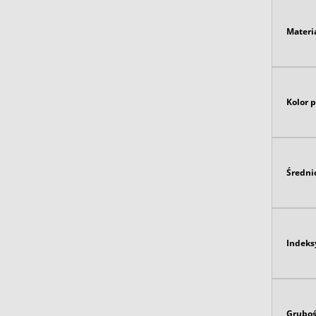
Materi
Kolor 
Średni
Indeks
Gruboś