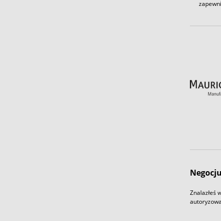
zapewni
Negocju
Znalazłeś w
autoryzowa