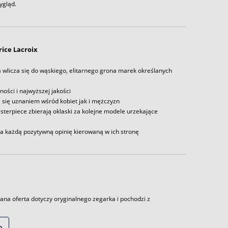
ygląd.
ice Lacroix
a wlicza się do wąskiego, elitarnego grona marek określanych
ości i najwyższej jakości
 się uznaniem wśród kobiet jak i mężczyzn
asterpiece zbierają oklaski za kolejne modele urzekające
na każdą pozytywną opinię kierowaną w ich stronę
ana oferta dotyczy oryginalnego zegarka i pochodzi z
ę