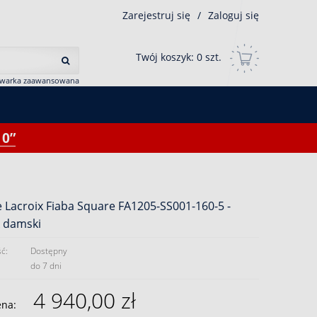
Zarejestruj się
/
Zaloguj się
Twój koszyk:
0
szt.
iwarka zaawansowana
0”
 Lacroix Fiaba Square FA1205-SS001-160-5 -
k damski
ć:
Dostępny
do 7 dni
4 940,00 zł
ena: