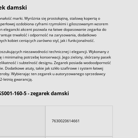
rek damski
ałość marki. Wyróżnia się prostokątną, stalową kopertą o
 perłowej ozdobiona cyframi rzymskimi i giloszowanym wzorem
en elegancki akcent pozwala na łatwe dopasowanie zegarka do
arantuje trwałość i odporność na zarysowania, dodatkowo
 kobiet ceniących zarówno styl, jak i funkcjonalność.
szukujących niezawodności technicznej i elegancji. Wykonany z
 i minimalną potrzebę konserwacji. Jego zielony, skórzany pasek
elikatność i subtelność designu. Zegarek posiada wodoodporność
 Dodatkowe atuty, takie jak szkło szafirowe i system łatwej
eroby. Wybierając ten zegarek u autoryzowanego sprzedawcy
2-letnią gwarancją.
SS001-160-5 - zegarek damski
7630020614661