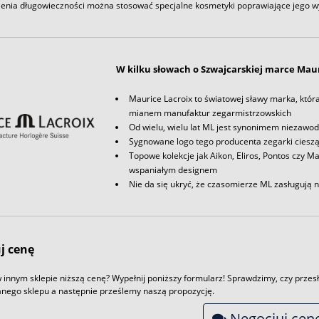
enia długowieczności można stosować specjalne kosmetyki poprawiające jego w
W kilku słowach o Szwajcarskiej marce Maur
Maurice Lacroix to światowej sławy marka, któr
mianem manufaktur zegarmistrzowskich
Od wielu, wielu lat ML jest synonimem niezawodn
Sygnowane logo tego producenta zegarki cieszą
Topowe kolekcje jak Aikon, Eliros, Pontos czy M
wspaniałym designem
Nie da się ukryć, że czasomierze ML zasługują 
j cenę
 innym sklepie niższą cenę? Wypełnij poniższy formularz! Sprawdzimy, czy przesł
nego sklepu a następnie prześlemy naszą propozycję.
Negocjuj cen