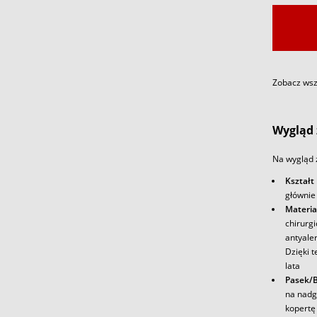
Zobacz wszy
Wygląd 
Na wygląd 
Kształt
głównie
Materia
chirurg
antyale
Dzięki t
lata
Pasek/B
na nadg
kopertę 