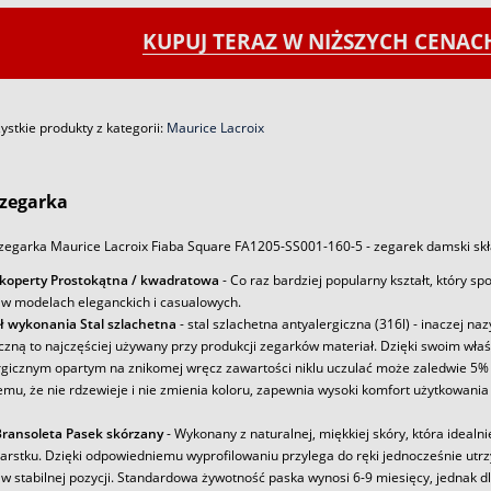
KUPUJ TERAZ W NIŻSZYCH CENA
stkie produkty z kategorii:
Maurice Lacroix
zegarka
zegarka Maurice Lacroix Fiaba Square FA1205-SS001-160-5 - zegarek damski skła
 koperty Prostokątna / kwadratowa
- Co raz bardziej popularny kształt, który s
 w modelach eleganckich i casualowych.
ł wykonania Stal szlachetna
- stal szlachetna antyalergiczna (316l) - inaczej na
iczną to najczęściej używany przy produkcji zegarków materiał. Dzięki swoim wł
rgicznym opartym na znikomej wręcz zawartości niklu uczulać może zaledwie 5% 
emu, że nie rdzewieje i nie zmienia koloru, zapewnia wysoki komfort użytkowania
ransoleta Pasek skórzany
- Wykonany z naturalnej, miękkiej skóry, która idealni
arstku. Dzięki odpowiedniemu wyprofilowaniu przylega do ręki jednocześnie utr
w stabilnej pozycji. Standardowa żywotność paska wynosi 6-9 miesięcy, jednak d