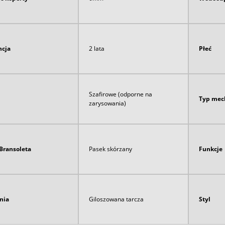
cja
2 lata
Płeć
Szafirowe (odporne na
Typ mec
zarysowania)
Bransoleta
Pasek skórzany
Funkcje
nia
Giloszowana tarcza
Styl