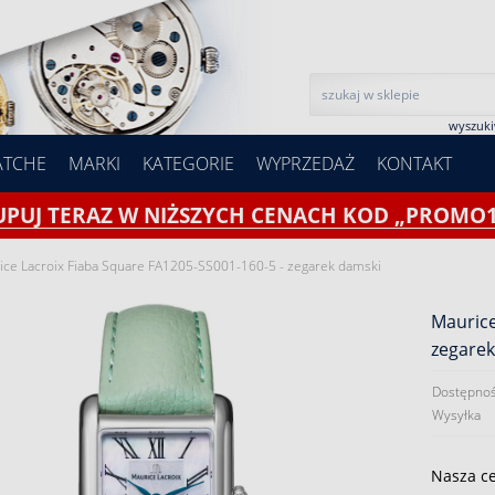
wyszuk
ATCHE
MARKI
KATEGORIE
WYPRZEDAŻ
KONTAKT
UPUJ TERAZ W NIŻSZYCH CENACH KOD „PROMO1
ice Lacroix Fiaba Square FA1205-SS001-160-5 - zegarek damski
Maurice
zegare
Dostępnoś
Wysyłka
Nasza c