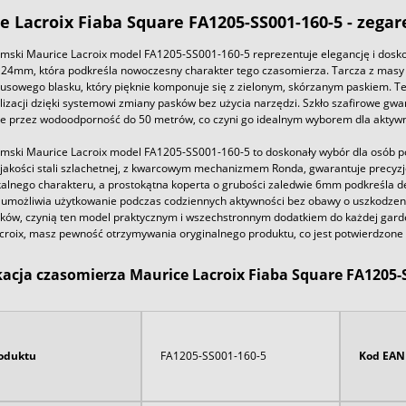
e Lacroix Fiaba Square FA1205-SS001-160-5 - zega
mski Maurice Lacroix model FA1205-SS001-160-5 reprezentuje elegancję i doskon
24mm, która podkreśla nowoczesny charakter tego czasomierza. Tarcza z masy
susowego blasku, który pięknie komponuje się z zielonym, skórzanym paskiem. T
lizacji dzięki systemowi zmiany pasków bez użycia narzędzi. Szkło szafirowe gw
 przez wodoodporność do 50 metrów, co czyni go idealnym wyborem dla aktywnych
mski Maurice Lacroix model FA1205-SS001-160-5 to doskonały wybór dla osób po
jakości stali szlachetnej, z kwarcowym mechanizmem Ronda, gwarantuje precyzję
kalnego charakteru, a prostokątna koperta o grubości zaledwie 6mm podkreśla d
umożliwia użytkowanie podczas codziennych aktywności bez obawy o uszkodzenie.
ków, czynią ten model praktycznym i wszechstronnym dodatkiem do każdej gard
croix, masz pewność otrzymywania oryginalnego produktu, co jest potwierdzone 
kacja czasomierza Maurice Lacroix Fiaba Square FA1205-
oduktu
FA1205-SS001-160-5
Kod EAN