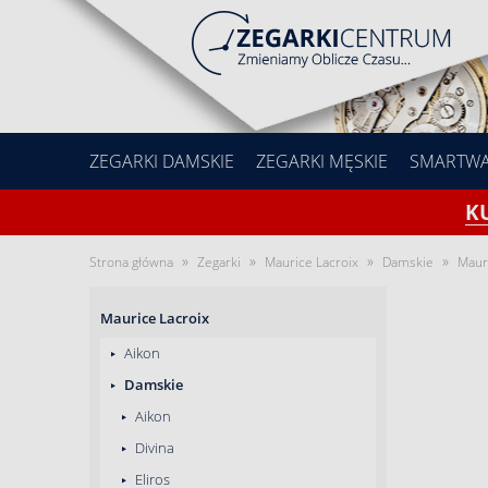
ZEGARKI DAMSKIE
ZEGARKI MĘSKIE
SMARTW
K
»
»
»
»
Strona główna
Zegarki
Maurice Lacroix
Damskie
Maur
Maurice Lacroix
Aikon
Damskie
Aikon
Divina
Eliros