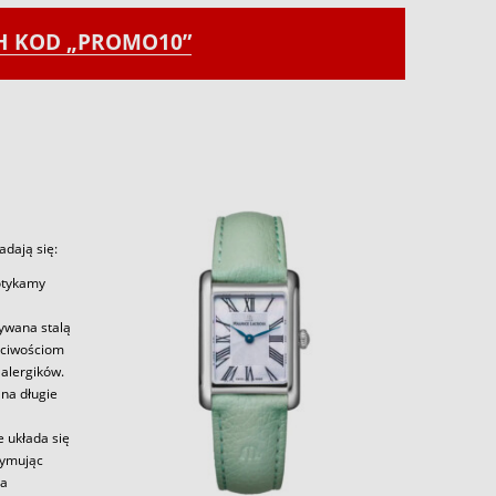
CH KOD „PROMO10”
dają się:
potykamy
zywana stalą
aściwościom
alergików.
 na długie
e układa się
zymując
la