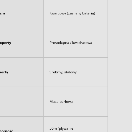
izm
Kwarcowy (zasilany baterią)
koperty
Prostokątna / kwadratowa
perty
Srebrny, stalowy
Masa perłowa
50m (pływanie
orność