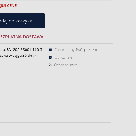
JUJ CENĘ
daj do koszyka
BEZPŁATNA DOSTAWA
ktu: FA1205-SS001-160-5
Zapakujemy Twój prezent
cena w ciągu 30 dni:
4
Oblicz ratę
Ochrona szkła!