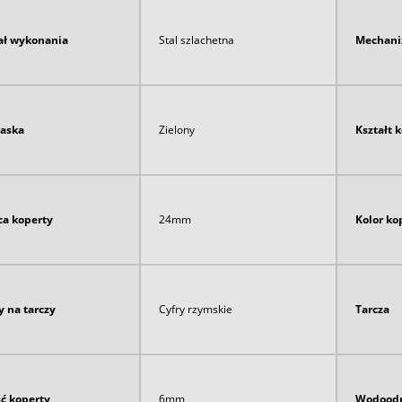
ał wykonania
Stal szlachetna
Mechan
paska
Zielony
Kształt 
ca koperty
24mm
Kolor ko
y na tarczy
Cyfry rzymskie
Tarcza
ć koperty
6mm
Wodoodp