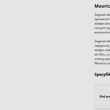
Mauric
Zegarek da
wymiarach 
dodaje luk
różnych sty
wzmocnione
Zegarek da
najwyższej 
dodaje uni
do 50m, co 
zmiany pas
Maurice La
Specyfi
Kod pr