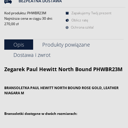
BEZPŁATNA DOSTAWA
Kod produktu: PHWBR23M
Zapakujemy Twój prezent
Najniższa cena w ciągu 30 dni:
Oblicz ratę
270,00 zł
Ochrona szkła!
Opis
Produkty powiązane
Dostawa i zwrot
Zegarek
Paul Hewitt
North Bound PHWBR23M
BRANSOLETKA PAUL HEWITT NORTH BOUND ROSE GOLD, LEATHER
NIAGARA M
Bransoletki dostępne w dwóch rozmiarach: