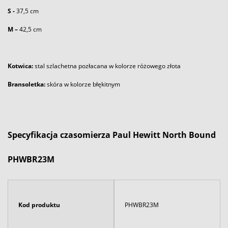
S -
37,5 cm
M –
42,5 cm
Kotwica:
stal szlachetna pozłacana w kolorze różowego złota
Bransoletka:
skóra w kolorze błękitnym
Specyfikacja czasomierza Paul Hewitt North Bound
PHWBR23M
Kod produktu
PHWBR23M