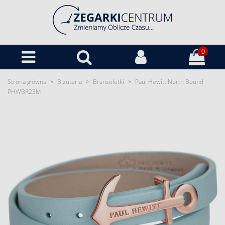
0
»
»
»
Strona główna
Biżuteria
Bransoletki
Paul Hewitt North Bound
PHWBR23M