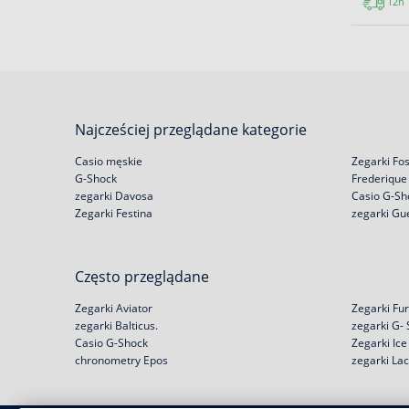
12h
Najcześciej przeglądane kategorie
Casio męskie
Zegarki Fos
G-Shock
Frederique
zegarki Davosa
Casio G-Sh
Zegarki Festina
zegarki Gu
Często przeglądane
Zegarki Aviator
Zegarki Fur
zegarki Balticus.
zegarki G-
Casio G-Shock
Zegarki Ic
chronometry Epos
zegarki La