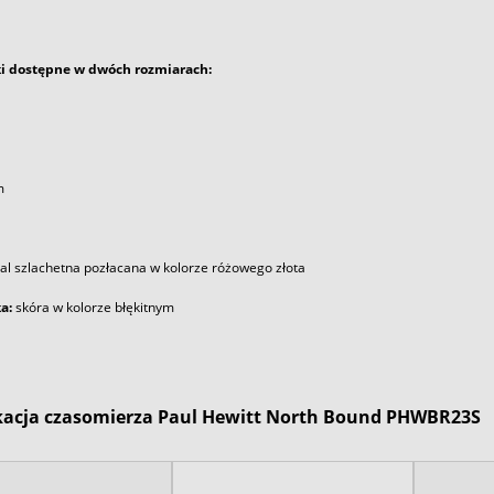
ki dostępne w dwóch rozmiarach:
m
tal szlachetna pozłacana w kolorze różowego złota
a:
skóra w kolorze błękitnym
kacja czasomierza Paul Hewitt North Bound PHWBR23S