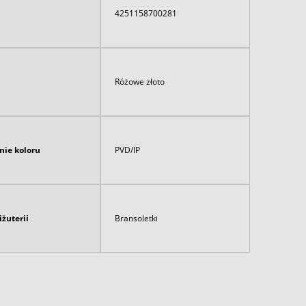
4251158700281
Różowe złoto
nie koloru
PVD/IP
iżuterii
Bransoletki