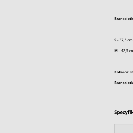
Bransolet
S -
37,5 cm
M –
42,5 c
Kotwica:
s
Bransoletk
Specyfi