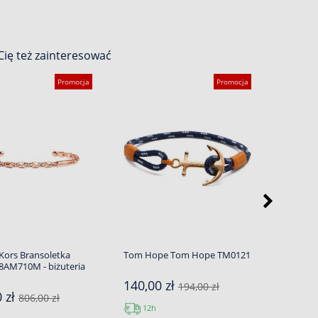
ię też zainteresować
Promocja
Promocja
Kors Bransoletka
Tom Hope Tom Hope TM0121
Biżuter
AM710M - biżuteria
Heart R
damska
140,00 zł
194,00 zł
0 zł
140,0
806,00 zł
12h