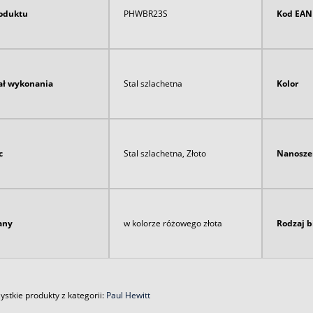
oduktu
PHWBR23S
Kod EAN
ał wykonania
Stal szlachetna
Kolor
c
Stal szlachetna, Złoto
Nanosze
any
w kolorze różowego złota
Rodzaj b
stkie produkty z kategorii:
Paul Hewitt