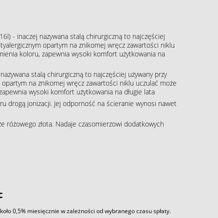
16l) - inaczej nazywana stalą chirurgiczną to najczęściej
tyalergicznym opartym na znikomej wręcz zawartości niklu
zmienia koloru, zapewnia wysoki komfort użytkowania na
j nazywana stalą chirurgiczną to najczęściej używany przy
m opartym na znikomej wręcz zawartości niklu uczulać może
, zapewnia wysoki komfort użytkowania na długie lata
 drogą jonizacji. Jej odporność na ścieranie wynosi nawet
rze różowego złota. Nadaje czasomierzowi dodatkowych
c
około 0,5% miesięcznie w zależności od wybranego czasu spłaty.