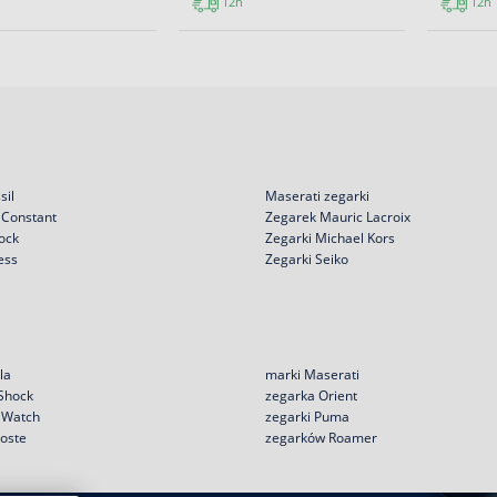
12h
12h
sil
Maserati zegarki
 Constant
Zegarek Mauric Lacroix
ock
Zegarki Michael Kors
ess
Zegarki Seiko
la
marki Maserati
 Shock
zegarka Orient
e Watch
zegarki Puma
coste
zegarków Roamer