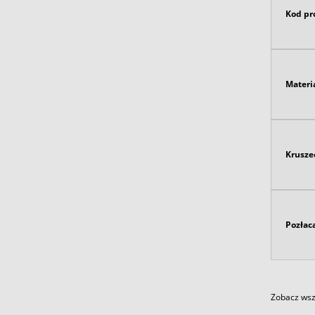
Kod pr
Materi
Krusze
Pozłac
Zobacz wszy