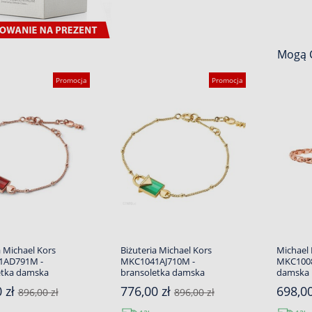
Mogą C
Promocja
Promocja
a Michael Kors
Biżuteria Michael Kors
Michael 
1AD791M -
MKC1041AJ710M -
MKC1008
etka damska
bransoletka damska
damska
 zł
776,00 zł
698,0
896,00 zł
896,00 zł