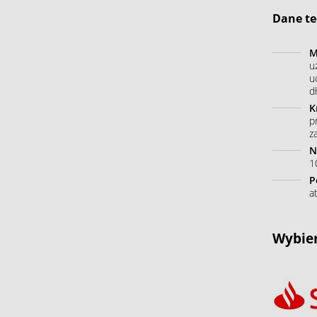
Dane te
M
u
u
dł
K
p
z
N
10
P
a
Wybier