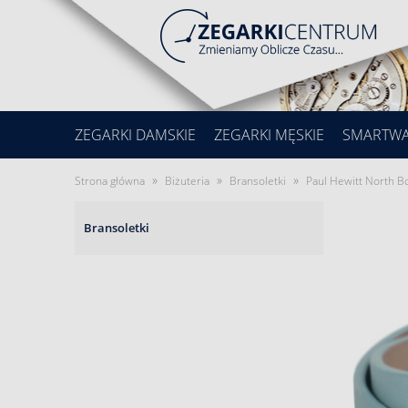
ZEGARKI DAMSKIE
ZEGARKI MĘSKIE
SMARTW
»
»
»
Strona główna
Biżuteria
Bransoletki
Paul Hewitt North
Bransoletki