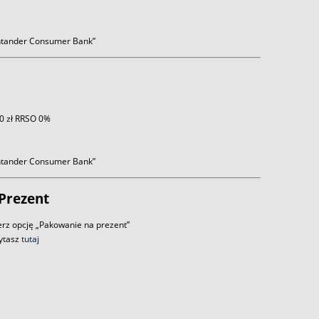
antander Consumer Bank”
 0 zł RRSO 0%
antander Consumer Bank”
Prezent
rz opcję „Pakowanie na prezent”
zytasz
tutaj