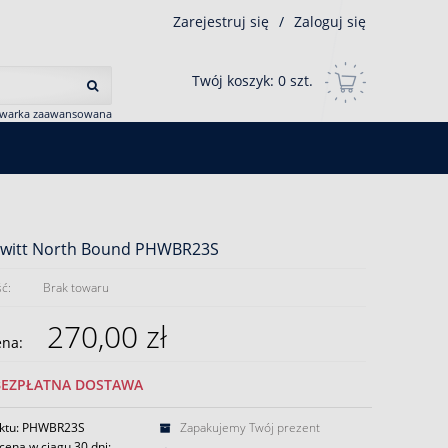
Zarejestruj się
/
Zaloguj się
Twój koszyk:
0
szt.
iwarka zaawansowana
ewitt North Bound PHWBR23S
ć:
Brak towaru
270,00 zł
ena:
BEZPŁATNA DOSTAWA
uktu: PHWBR23S
Zapakujemy Twój prezent
cena w ciągu 30 dni: