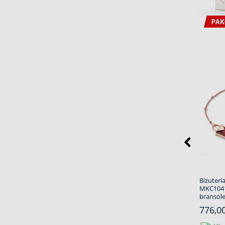
Biżuteri
MKC104
bransol
776,00