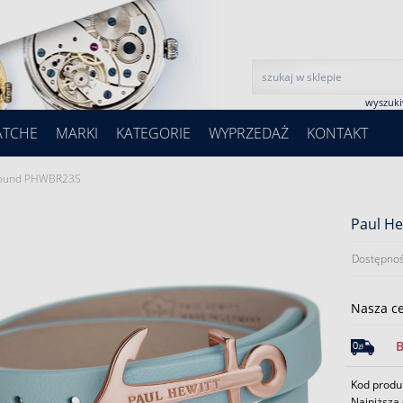
wyszuk
ATCHE
MARKI
KATEGORIE
WYPRZEDAŻ
KONTAKT
 Bound PHWBR23S
Paul H
Dostępnoś
Nasza c
Kod prod
Najniższa 