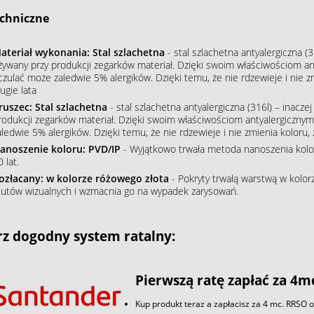
chniczne
ateriał wykonania: Stal szlachetna
- stal szlachetna antyalergiczna (3
żywany przy produkcji zegarków materiał. Dzięki swoim właściwościom an
czulać może zaledwie 5% alergików. Dzięki temu, że nie rdzewieje i nie 
ugie lata
ruszec: Stal szlachetna
- stal szlachetna antyalergiczna (316l) – inacze
rodukcji zegarków materiał. Dzięki swoim właściwościom antyalergiczny
aledwie 5% alergików. Dzięki temu, że nie rdzewieje i nie zmienia koloru
anoszenie koloru: PVD/IP
- Wyjątkowo trwała metoda nanoszenia koloru
 lat.
ozłacany: w kolorze różowego złota
- Pokryty trwałą warstwą w kolo
tutów wizualnych i wzmacnia go na wypadek zarysowań.
z dogodny system ratalny:
Pierwszą ratę zapłać za 4m
Kup produkt teraz a zapłacisz za 4 mc. RRSO 