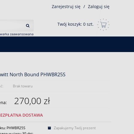
Zarejestruj się
/
Zaloguj się
Twój koszyk:
0
szt.
iwarka zaawansowana
ewitt North Bound PHWBR25S
ć:
Brak towaru
270,00 zł
ena:
BEZPŁATNA DOSTAWA
uktu: PHWBR25S
Zapakujemy Twój prezent
cena w ciągu 30 dni: