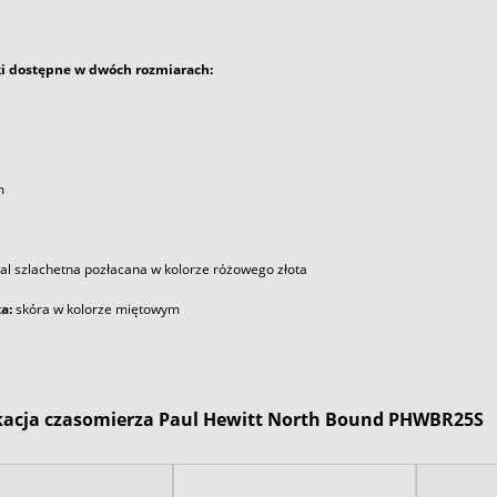
ki dostępne w dwóch rozmiarach:
m
tal szlachetna pozłacana w kolorze różowego złota
a:
skóra w kolorze miętowym
kacja czasomierza Paul Hewitt North Bound PHWBR25S