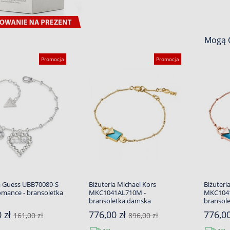
Mogą C
Promocja
Promocja
a Guess UBB70089-S
Biżuteria Michael Kors
Biżuteri
omance - bransoletka
MKC1041AL710M -
MKC1041
bransoletka damska
bransol
 zł
776,00 zł
776,0
161,00 zł
896,00 zł