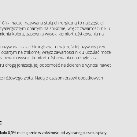
16l) - inaczej nazywana stalą chirurgiczną to najczęściej
tyalergicznym opartym na znikomej wręcz zawartości niklu
zmienia koloru, zapewnia wysoki komfort użytkowania na
j nazywana stalą chirurgiczną to najczęściej używany przy
m opartym na znikomej wręcz zawartości niklu uczulać może
, zapewnia wysoki komfort użytkowania na długie lata
 drogą jonizacji. Jej odporność na ścieranie wynosi nawet
rze różowego złota. Nadaje czasomierzowi dodatkowych
c
około 0,5% miesięcznie w zależności od wybranego czasu spłaty.