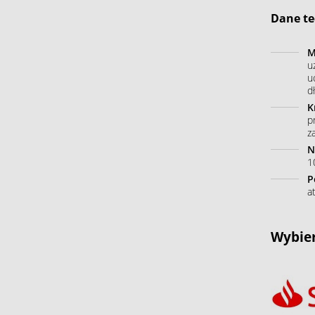
Dane te
M
u
u
dł
K
p
z
N
10
P
a
Wybier