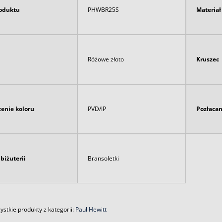
oduktu
PHWBR25S
Materia
Różowe złoto
Kruszec
enie koloru
PVD/IP
Pozłaca
biżuterii
Bransoletki
stkie produkty z kategorii:
Paul Hewitt