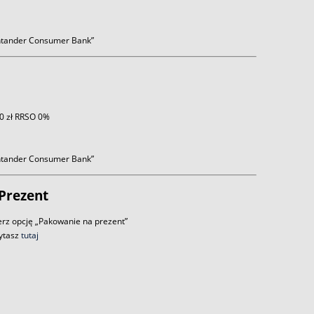
antander Consumer Bank”
 0 zł RRSO 0%
antander Consumer Bank”
Prezent
rz opcję „Pakowanie na prezent”
zytasz
tutaj