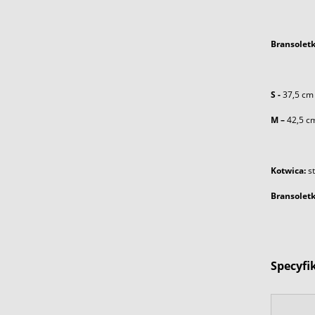
Bransolet
S -
37,5 cm
M –
42,5 c
Kotwica:
s
Bransoletk
Specyfi