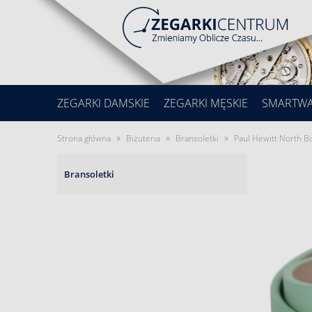
ZEGARKI DAMSKIE
ZEGARKI MĘSKIE
SMARTW
»
»
»
Strona główna
Biżuteria
Bransoletki
Paul Hewitt North
Bransoletki