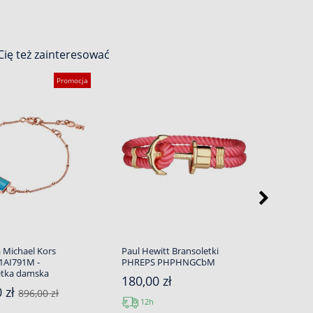
ię też zainteresować
Promocja
a Michael Kors
Paul Hewitt Bransoletki
Coeur D
AI791M -
PHREPS PHPHNGCbM
4958/30-
etka damska
damska
180,00 zł
0 zł
249,00
896,00 zł
12h
12h