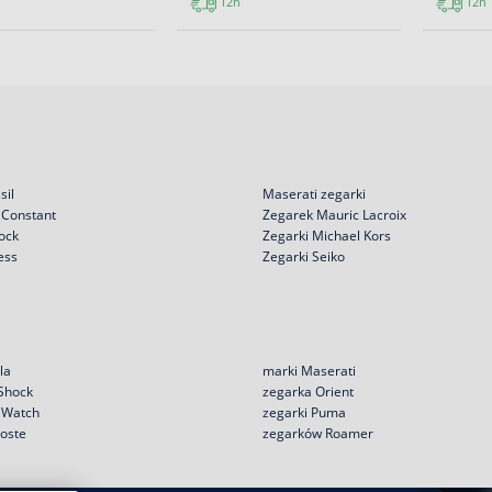
12h
12h
sil
Maserati zegarki
 Constant
Zegarek Mauric Lacroix
ock
Zegarki Michael Kors
ess
Zegarki Seiko
la
marki Maserati
 Shock
zegarka Orient
e Watch
zegarki Puma
coste
zegarków Roamer