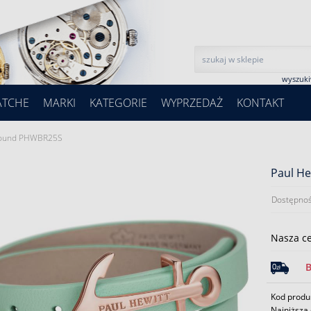
wyszuk
ATCHE
MARKI
KATEGORIE
WYPRZEDAŻ
KONTAKT
 Bound PHWBR25S
Paul H
Dostępnoś
Nasza c
Kod prod
Najniższa 