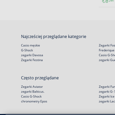
24h
Najcześciej przeglądane kategorie
Casio męskie
Zegarki Fos
G-Shock
Frederique
zegarki Davosa
Casio G-Sh
Zegarki Festina
zegarki Gu
Często przeglądane
Zegarki Aviator
Zegarki Fur
zegarki Balticus.
zegarki G-
Casio G-Shock
Zegarki Ic
chronometry Epos
zegarki La