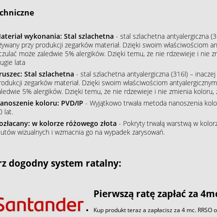
chniczne
ateriał wykonania: Stal szlachetna
- stal szlachetna antyalergiczna (3
żywany przy produkcji zegarków materiał. Dzięki swoim właściwościom an
czulać może zaledwie 5% alergików. Dzięki temu, że nie rdzewieje i nie 
ugie lata
ruszec: Stal szlachetna
- stal szlachetna antyalergiczna (316l) – inacze
rodukcji zegarków materiał. Dzięki swoim właściwościom antyalergiczny
aledwie 5% alergików. Dzięki temu, że nie rdzewieje i nie zmienia koloru
anoszenie koloru: PVD/IP
- Wyjątkowo trwała metoda nanoszenia koloru
 lat.
ozłacany: w kolorze różowego złota
- Pokryty trwałą warstwą w kolo
tutów wizualnych i wzmacnia go na wypadek zarysowań.
z dogodny system ratalny:
Pierwszą ratę zapłać za 4m
Kup produkt teraz a zapłacisz za 4 mc. RRSO 