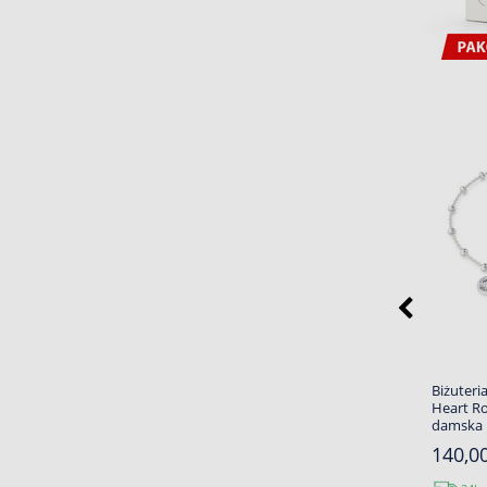
Biżuteri
Heart R
damska
140,00