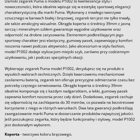
Damski zegarek Puma o modelu P1002 to kwintesencja stylu i
nowoczesności, która idealnie wpisuje się w estetykę sportowej elegancji
charakterystyczną dla marki Puma. Wykonany z trwałego tworzywa
sztucznego w barwach białej i brązowej, zegarek ten jest nie tylko trwały,
ale także atrakcyjny wizualnie. Okrągła koperta o średnicy 39mm z jasną
tarczą i mineralnym szkłem gwarantuje wygodne użytkowanie oraz
odporność na drobne zarysowania. Elementem podkreślającym jego
sportowy charakter jest elastyczny, gumowy pasek, zapewniający komfort
noszenia nawet podczas aktywności. Jako akcesorium w stylu fashion,
model P1002 dodaje stylizacjom miejski szyk, zarówno przy codziennym
użytkowaniu, jak i podczas specjalnych okazji.
Wybierając zegarek Puma model P1002, decydujesz się na produkt o
wysokich walorach technicznych. Dzięki kwarcowemu mechanizmowi
zasilanemu baterią, zegarek ten oferuje precyzyjne odmierzanie czasu bez
potrzeby częstego serwisowania. Okrągła koperta o średnicy 39mm
idealnie komponuje się z każdym nadgarstkiem, a lekki, gumowy pasek
zapewnia komfort noszenia przez cały dzień. Dodatkowo, zegarek cechuje
się odpornością na zachlapania do 30 metrów, co pozwala na bezstresowe
korzystanie z niego w różnych warunkach. Dwa lata gwarancji podkreślają
zaangażowanie marki Puma w dostarczanie produktów najwyższej jakości.
Jeśli poszukujesz zegarka, który będzie funkcjonalny i stylowy, model P1002
jest doskonałym wyborem.
Koperta
- tworzywo koloru brązowego.