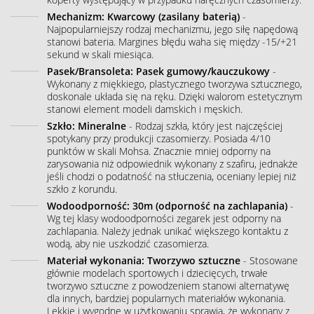
Mechanizm: Kwarcowy (zasilany baterią)
-
Najpopularniejszy rodzaj mechanizmu, jego siłę napędową
stanowi bateria. Margines błędu waha się między -15/+21
sekund w skali miesiąca.
Pasek/Bransoleta: Pasek gumowy/kauczukowy
-
Wykonany z miękkiego, plastycznego tworzywa sztucznego,
doskonale układa się na ręku. Dzięki walorom estetycznym
stanowi element modeli damskich i męskich.
Szkło: Mineralne
- Rodzaj szkła, który jest najczęściej
spotykany przy produkcji czasomierzy. Posiada 4/10
punktów w skali Mohsa. Znacznie mniej odporny na
zarysowania niż odpowiednik wykonany z szafiru, jednakże
jeśli chodzi o podatność na stłuczenia, oceniany lepiej niż
szkło z korundu.
Wodoodporność: 30m (odporność na zachlapania)
-
Wg tej klasy wodoodporności zegarek jest odporny na
zachlapania. Należy jednak unikać większego kontaktu z
wodą, aby nie uszkodzić czasomierza.
Materiał wykonania: Tworzywo sztuczne
- Stosowane
głównie modelach sportowych i dziecięcych, trwałe
tworzywo sztuczne z powodzeniem stanowi alternatywę
dla innych, bardziej popularnych materiałów wykonania.
Lekkie i wygodne w użytkowaniu sprawia, że wykonany z