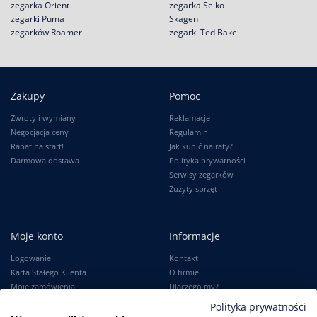
zegarka Orient
zegarka Seiko
zegarki Puma
Skagen
zegarków Roamer
zegarki Ted Bake
Zakupy
Pomoc
Zwroty i wymiany
Reklamacje
Negocjacja ceny
Regulamin
Rabat na start!
Jak kupić na raty?
Darmowa dostawa
Polityka prywatności
Serwisy zegarków
Zużyty sprzęt
Moje konto
Informacje
Logowanie
Kontakt
Karta Stałego Klienta
O firmie
Moje zamówienia
Dlaczego my?
Ustawienia konta
Blog
Polityka prywatności
Słownik