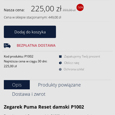
225,00 zł
-50%
Nasza cena:
359,00 zł
Cena w sklepie stacjonarnym: 449,00 zł
Dodaj do koszyka
BEZPŁATNA DOSTAWA
Kod produktu: P1002
Zapakujemy Twój prezent
Najniższa cena w ciągu 30 dni:
Oblicz ratę
225,00 zł
Ochrona szkła!
Opis
Produkty powiązane
Dostawa i zwrot
Zegarek
Puma
Reset
damski
P1002